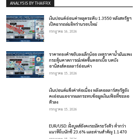
ANALYSIS BY THAIFRX
เงินปอนด์อ่อนค่าหลุดระดับ 1.3550 หลังสหรัฐฯ
เปิดฉากถล่มอิหร่านรอบใหม่
กรกฎาคม 16, 2026
ราคาทองคำขยับลงเล็กน้อย เหตุราคาน้ำมันแพง
กระตุ้นคาดการณ์เฟดขึ้นดอกเบี้ย บดบัง
อานิสงส์ดอลลาร์อ่อนค่า
กรกฎาคม 15, 2026
เงินปอนด์แข็งค่าต่อเนื่อง หลังดอลลาร์สหรัฐยัง
คงอ่อนแอจากผลกระทบข้อมูลเงินเฟ้อที่ชะลอ
ตัวลง
กรกฎาคม 15, 2026
EUR/USD: ฝั่งบูลส์ยังคงระมัดระวังตัว ต่ำกว่า
แนวฟีโบนักชี 23.6% และด่านสำคัญ 1.1470
กรกฎาคม 15, 2026