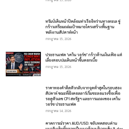
ทรัมป์เดินหน้าปิดล้อมท่าเรืออิหร่านทางทะเล ขู่
กร้าวเตรียมถล่มเป้าหมายโครงสร้างพื้นฐาน
พลังงานสัปดาห์หน้า
กรกฎาคม 15, 2026
ประธานเฟด ‘เควิน วอร์ช’ กร้าวต้านเงินเฟ้อ แต่
เลี่ยงตอบปมเดินหน้าขึ้นดอกเบี้ย
กรกฎาคม 15, 2026
ราคาทองคำดีดตัวกลับจากจุดต่ำสุดในรอบสอง
สัปดาห์ ขณะที่ฝั่งดอลลาร์เริ่มชะลอแรงซื้อเพื่อ
รอดูตัวเลข CPI สหรัฐฯ และการแถลงของ เควิน
วอร์ช ประธานเฟด
กรกฎาคม 14, 2026
คาดการณ์ราคา AUD/USD: ขยับทดสอบด่าน
แนวรับเดิมที่กลายเป็นแนวต้านบริเวณเส้น 9-day