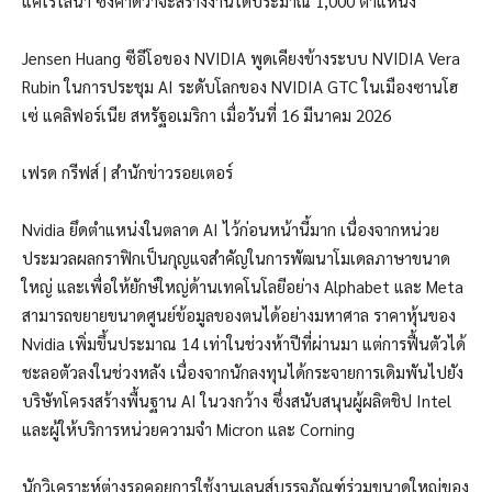
แคโรไลนา ซึ่งคาดว่าจะสร้างงานได้ประมาณ 1,000 ตำแหน่ง
Jensen Huang ซีอีโอของ NVIDIA พูดเคียงข้างระบบ NVIDIA Vera
Rubin ในการประชุม AI ระดับโลกของ NVIDIA GTC ในเมืองซานโฮ
เซ่ แคลิฟอร์เนีย สหรัฐอเมริกา เมื่อวันที่ 16 มีนาคม 2026
เฟรด กรีฟส์ | สำนักข่าวรอยเตอร์
Nvidia ยึดตำแหน่งในตลาด AI ไว้ก่อนหน้านี้มาก เนื่องจากหน่วย
ประมวลผลกราฟิกเป็นกุญแจสำคัญในการพัฒนาโมเดลภาษาขนาด
ใหญ่ และเพื่อให้ยักษ์ใหญ่ด้านเทคโนโลยีอย่าง Alphabet และ Meta
สามารถขยายขนาดศูนย์ข้อมูลของตนได้อย่างมหาศาล ราคาหุ้นของ
Nvidia เพิ่มขึ้นประมาณ 14 เท่าในช่วงห้าปีที่ผ่านมา แต่การฟื้นตัวได้
ชะลอตัวลงในช่วงหลัง เนื่องจากนักลงทุนได้กระจายการเดิมพันไปยัง
บริษัทโครงสร้างพื้นฐาน AI ในวงกว้าง ซึ่งสนับสนุนผู้ผลิตชิป Intel
และผู้ให้บริการหน่วยความจำ Micron และ Corning
นักวิเคราะห์ต่างรอคอยการใช้งานเลนส์บรรจุภัณฑ์ร่วมขนาดใหญ่ของ