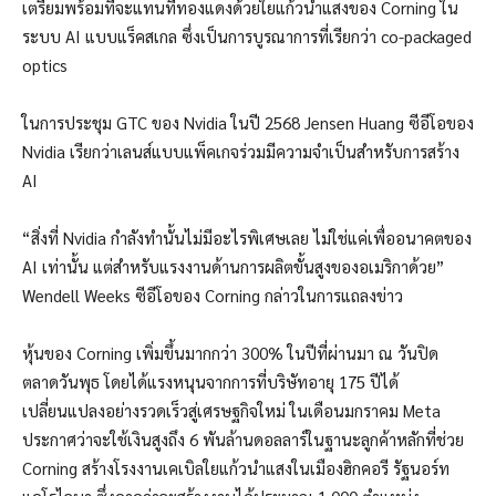
เตรียมพร้อมที่จะแทนที่ทองแดงด้วยใยแก้วนำแสงของ Corning ใน
ระบบ AI แบบแร็คสเกล ซึ่งเป็นการบูรณาการที่เรียกว่า co-packaged
optics
ในการประชุม GTC ของ Nvidia ในปี 2568 Jensen Huang ซีอีโอของ
Nvidia เรียกว่าเลนส์แบบแพ็คเกจร่วมมีความจำเป็นสำหรับการสร้าง
AI
“สิ่งที่ Nvidia กำลังทำนั้นไม่มีอะไรพิเศษเลย ไม่ใช่แค่เพื่ออนาคตของ
AI เท่านั้น แต่สำหรับแรงงานด้านการผลิตขั้นสูงของอเมริกาด้วย”
Wendell Weeks ซีอีโอของ Corning กล่าวในการแถลงข่าว
หุ้นของ Corning เพิ่มขึ้นมากกว่า 300% ในปีที่ผ่านมา ณ วันปิด
ตลาดวันพุธ โดยได้แรงหนุนจากการที่บริษัทอายุ 175 ปีได้
เปลี่ยนแปลงอย่างรวดเร็วสู่เศรษฐกิจใหม่ ในเดือนมกราคม Meta
ประกาศว่าจะใช้เงินสูงถึง 6 พันล้านดอลลาร์ในฐานะลูกค้าหลักที่ช่วย
Corning สร้างโรงงานเคเบิลใยแก้วนำแสงในเมืองฮิกคอรี รัฐนอร์ท