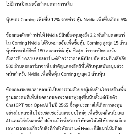
ไม่มีการเปิดเผยข้อกำหนดทางการเงิน
หุ้นของ Corning เพิ่มขึ้น 12% จากข่าว หุ้น Nvidia เพิ่มขึ้นเกือบ 6%
ข้อตกลงดังกล่าวทำให้ Nvidia มีสิทธิ์ลงทุนสูงถึง 3.2 พันล้านดอลลาร์
ใน Corning Nvidia ได้รับหมายจับเพื่อซื้อหุ้น Corning สูงสุด 15 ล้าน
หุ้นที่ราคาใช้สิทธิ์ 180 ดอลลาร์ต่อหุ้น ซึ่งสูงกว่าราคาปิดของวัน
อังคารที่ 162.10 ดอลลาร์ แต่ต่ำกว่าราคาหลังป๊อปอัพ ส่วนที่เหลืออีก
500 ล้านดอลลาร์มาจากใบสำคัญแสดงสิทธิที่ได้รับทุนสนับสนุนล่วง
หน้าสำหรับ Nvidia เพื่อซื้อหุ้น Corning สูงสุด 3 ล้านหุ้น
ข้อตกลงระยะเวลาหลายปีเป็นการรวมตัวของผู้เล่นด้านโครงสร้างพื้น
ฐานสองคนที่เห็นโชคลาภของพวกเขาพุ่งสูงขึ้นนับตั้งแต่เปิดตัว
ChatGPT ของ OpenAI ในปี 2565 ซึ่งจุดประกายให้เกิดการลงทุน
อย่างล้นหลามในโปรเซสเซอร์และระบบใหม่ๆ เพื่อขับเคลื่อนโมเดล
AI และเวิร์กโหลดที่ล้ำสมัย แม้ว่าทั้งสองบริษัทจะไม่ได้ให้รายละเอียด
เฉพาะเจาะจงเกี่ยวกับสิ่งที่กำลังพัฒนา แต่ Nvidia ก็มีแนวโน้มที่จะ