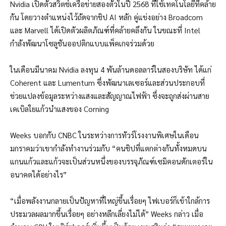
Nvidia เปิดตัวสวิตช์เครือข่ายสองตัวในปี 2568 ที่ใช้เทคโนโลยีที่คล้าย
กัน โดยวางตำแหน่งไว้ถัดจากชิป AI หลัก คู่แข่งอย่าง Broadcom
และ Marvell ได้เปิดตัวผลิตภัณฑ์ที่คล้ายคลึงกัน ในขณะที่ Intel
กำลังพัฒนาโซลูชันออปติกแบบแพ็คเกจร่วมด้วย
ในเดือนมีนาคม Nvidia ลงทุน 4 พันล้านดอลลาร์ในสองบริษัท ได้แก่
Coherent และ Lumentum ซึ่งพัฒนาเลเซอร์และส่วนประกอบที่
ช่วยแปลงข้อมูลระหว่างแสงและสัญญาณไฟฟ้า ซึ่งจะถูกส่งผ่านสาย
เคเบิลใยแก้วนำแสงของ Corning
Weeks บอกกับ CNBC ในระหว่างการทัวร์โรงงานพิเศษในเดือน
มกราคมว่าเขากำลังทำงานร่วมกับ “คนชิปที่แตกต่างกันทั้งหมดบน
แกนแก้วและแก้วจะเป็นส่วนหนึ่งของบรรจุภัณฑ์เซมิคอนดักเตอร์ใน
อนาคตได้อย่างไร”
“เมื่อพลังงานกลายเป็นปัญหาที่ใหญ่ขึ้นเรื่อยๆ ไฟเบอร์ก็เข้าใกล้การ
ประมวลผลมากขึ้นเรื่อยๆ อย่างหลีกเลี่ยงไม่ได้” Weeks กล่าว เมื่อ