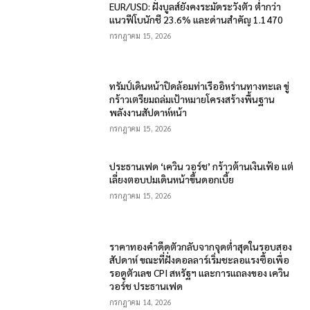
EUR/USD: ฝั่งบูลส์ยังคงระมัดระวังตัว ต่ำกว่า
แนวฟีโบนักชี 23.6% และด่านสำคัญ 1.1470
กรกฎาคม 15, 2026
ทรัมป์เดินหน้าปิดล้อมท่าเรืออิหร่านทางทะเล ขู่
กร้าวเตรียมถล่มเป้าหมายโครงสร้างพื้นฐาน
พลังงานสัปดาห์หน้า
กรกฎาคม 15, 2026
ประธานเฟด ‘เควิน วอร์ช’ กร้าวต้านเงินเฟ้อ แต่
เลี่ยงตอบปมเดินหน้าขึ้นดอกเบี้ย
กรกฎาคม 15, 2026
ราคาทองคำดีดตัวกลับจากจุดต่ำสุดในรอบสอง
สัปดาห์ ขณะที่ฝั่งดอลลาร์เริ่มชะลอแรงซื้อเพื่อ
รอดูตัวเลข CPI สหรัฐฯ และการแถลงของ เควิน
วอร์ช ประธานเฟด
กรกฎาคม 14, 2026