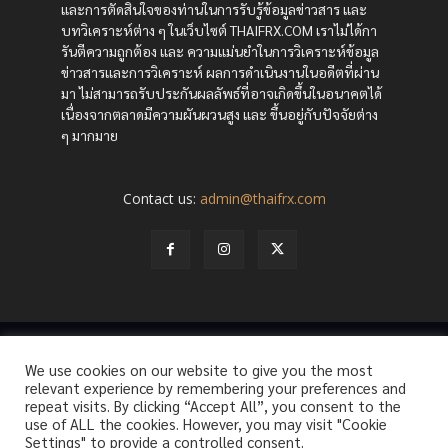
และการตัดสินใจของท่านในการรับรู้ข้อมูลข่าวสาร และ
บทวิเคราะห์ต่าง ๆ ในเว็บไซต์ THAIFRX.COM เราไม่ได้กา
รันตีความถูกต้อง และ ความแม่นยำในการวิเคราะห์ข้อมูล
ข่าวสารและการวิเคราะห์ ผลการดำเนินงานในอดีตที่ผ่าน
มา ไม่สามารถรับประกันผลลัพธ์ที่อาจเกิดขึ้นในอนาคตได้
เนื่องจากตลาดมีความผันผวนสูง และ ขึ้นอยู่กับปัจจัยต่าง
ๆ มากมาย
Contact us:
admin@thaifrx.com
© Copyright - © 2565 THAIFRX.COM
We use cookies on our website to give you the most
HOME
ANALYSIS BY THAIFRX
NEWSTODAY
CRYPTO
relevant experience by remembering your preferences and
KNOWLEDGE
repeat visits. By clicking “Accept All”, you consent to the
use of ALL the cookies. However, you may visit "Cookie
Settings" to provide a controlled consent.