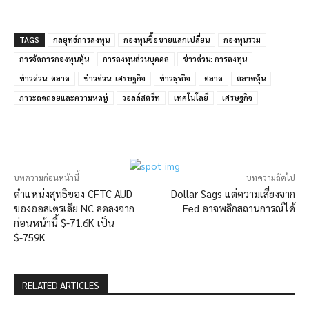
TAGS
กลยุทธ์การลงทุน
กองทุนซื้อขายแลกเปลี่ยน
กองทุนรวม
การจัดการกองทุนหุ้น
การลงทุนส่วนบุคคล
ข่าวด่วน: การลงทุน
ข่าวด่วน: ตลาด
ข่าวด่วน: เศรษฐกิจ
ข่าวธุรกิจ
ตลาด
ตลาดหุ้น
ภาวะถดถอยและความหดหู่
วอลล์สตรีท
เทคโนโลยี
เศรษฐกิจ
บทความก่อนหน้านี้
บทความถัดไป
ตำแหน่งสุทธิของ CFTC AUD
Dollar Sags แต่ความเสี่ยงจาก
ของออสเตรเลีย NC ลดลงจาก
Fed อาจพลิกสถานการณ์ได้
ก่อนหน้านี้ $-71.6K เป็น
$-759K
RELATED ARTICLES