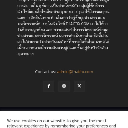
การตลาดอื่น ๆ ที่อาจเป็นประโยชน์กับกลุ่มผู้ใช้บริการ
เว็บไซต์และสื่อโซเซียลต่าง ๆ ของเรา กรุณาใช้วิจารณญาณ
และการตัดสินใจของท่านในการรับรู้ข้อมูลข่าวสาร และ
บทวิเคราะห์ต่าง ๆ ในเว็บไซต์ THAIFRX.COM เราไม่ได้กา
รันตีความถูกต้อง และ ความแม่นยำในการวิเคราะห์ข้อมูล
ข่าวสารและการวิเคราะห์ ผลการดำเนินงานในอดีตที่ผ่าน
มา ไม่สามารถรับประกันผลลัพธ์ที่อาจเกิดขึ้นในอนาคตได้
เนื่องจากตลาดมีความผันผวนสูง และ ขึ้นอยู่กับปัจจัยต่าง
ๆ มากมาย
Contact us:
admin@thaifrx.com
© Copyright - © 2565 THAIFRX.COM
We use cookies on our website to give you the most
HOME
ANALYSIS BY THAIFRX
NEWSTODAY
CRYPTO
relevant experience by remembering your preferences and