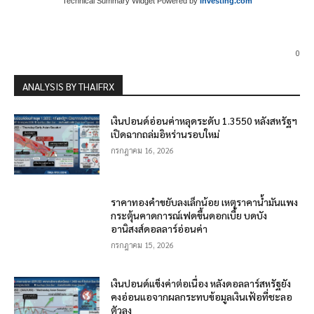
Technical Summary Widget Powered by
Investing.com
0
ANALYSIS BY THAIFRX
เงินปอนด์อ่อนค่าหลุดระดับ 1.3550 หลังสหรัฐฯ
เปิดฉากถล่มอิหร่านรอบใหม่
กรกฎาคม 16, 2026
ราคาทองคำขยับลงเล็กน้อย เหตุราคาน้ำมันแพง
กระตุ้นคาดการณ์เฟดขึ้นดอกเบี้ย บดบัง
อานิสงส์ดอลลาร์อ่อนค่า
กรกฎาคม 15, 2026
เงินปอนด์แข็งค่าต่อเนื่อง หลังดอลลาร์สหรัฐยัง
คงอ่อนแอจากผลกระทบข้อมูลเงินเฟ้อที่ชะลอ
ตัวลง