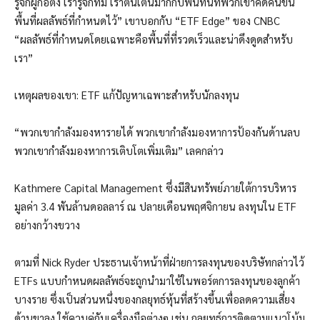
รู้จักผู้ก่อตั้ง เรารู้จักทีม เราตื่นเต้นมากกับพื้นที่นี้ที่พวกเขาคิดค้นขึ้น
พื้นที่ผลลัพธ์ที่กำหนดไว้”
เขาบอกกับ “ETF Edge” ของ CNBC
“ผลลัพธ์ที่กำหนดโดยเฉพาะคือพื้นที่ที่รวดเร็วและน่าดึงดูดสำหรับ
เรา”
เหตุผลของเขา: ETF แก้ปัญหาเฉพาะสำหรับนักลงทุน
“พวกเขากำลังมองหารายได้ พวกเขากำลังมองหาการป้องกันด้านลบ
พวกเขากำลังมองหาการเติบโตเพิ่มเติม” เลคกล่าว
Kathmere Capital Management ซึ่งมีสินทรัพย์ภายใต้การบริหาร
มูลค่า 3.4 พันล้านดอลลาร์ ณ ปลายเดือนพฤศจิกายน ลงทุนใน ETF
อย่างกว้างขวาง
ตามที่ Nick Ryder ประธานเจ้าหน้าที่ฝ่ายการลงทุนของบริษัทกล่าวไว้
ETFs แบบกำหนดผลลัพธ์จะถูกนำมาใช้ในพอร์ตการลงทุนของลูกค้า
บางราย ซึ่งเป็นส่วนหนึ่งของกลยุทธ์หุ้นที่สร้างขึ้นเพื่อลดความเสี่ยง
ด้านขาลง ใช้ควบคู่กับเครื่องมือต่างๆ เช่น กลยุทธ์การติดตามแนวโน้ม