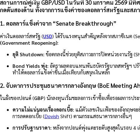
สถานการณ์คู่เงิน
GBP/USD
ในวันที่
30 มกราคม 2569
มีทิ
กดดันสองด้าน ทั้งจากการแข็งค่าของดอลลาร์สหรัฐและ
1. ดอลลาร์แข็งค่าจาก “Senate Breakthrough”
ค่าเงินดอลลาร์สหรัฐ (
USD
) ได้รับแรงหนุนสำคัญหลังจากสภาซีเนต (S
(Government Reopening)
:
ยุติ Shutdown:
ข้อตกลงนี้ช่วยยุติสภาวะการปิดหน่วยงานรัฐ (Sh
Bond Yields พุ่ง:
อัตราผลตอบแทนพันธบัตรรัฐบาลสหรัฐฯ ปรับตั
ทำให้ดอลลาร์แข็งค่าขึ้นเมื่อเทียบกับสกุลเงินหลัก
2. จับตาการประชุมธนาคารกลางอังกฤษ (BoE Meeting A
ในฝั่งของปอนด์ (
GBP
) นักลงทุนเริ่มชะลอการเข้าซื้อเพื่อรอผลการป
ความไม่แน่นอนเรื่องดอกเบี้ย:
แม้ตัวเลขเงินเฟ้อของอังกฤษจะยั
การลดดอกเบี้ย (
Dovish
Shift) ตามกระแสธนาคารกลางอื่นๆ
การปรับฐานราคา:
หลังจากปอนด์พุ่งแตะระดับสูงสุดในรอบ 4 เด