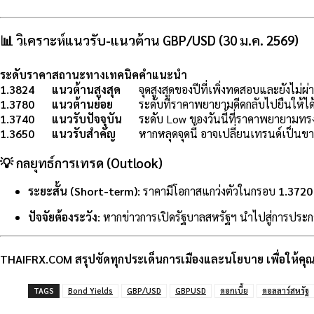
📊 วิเคราะห์แนวรับ-แนวต้าน GBP/USD (30 ม.ค. 2569)
ระดับราคา
สถานะทางเทคนิค
คำแนะนำ
1.3824
แนวต้านสูงสุด
จุดสูงสุดของปีที่เพิ่งทดสอบและยังไม่ผ่
1.3780
แนวต้านย่อย
ระดับที่ราคาพยายามดีดกลับไปยืนให้ได
1.3740
แนวรับปัจจุบัน
ระดับ Low ของวันนี้ที่ราคาพยายามทร
1.3650
แนวรับสำคัญ
หากหลุดจุดนี้ อาจเปลี่ยนเทรนด์เป็นขา
💡 กลยุทธ์การเทรด (Outlook)
ระยะสั้น (Short-term):
ราคามีโอกาสแกว่งตัวในกรอบ
1.3720
ปัจจัยต้องระวัง:
หากข่าวการเปิดรัฐบาลสหรัฐฯ นำไปสู่การประก
THAIFRX.COM
สรุปชัดทุกประเด็นการเมืองและนโยบาย เพื่อให้ค
TAGS
Bond Yields
GBP/USD
GBPUSD
ดอกเบี้ย
ดอลลาร์สหรัฐ
แบ่งปัน