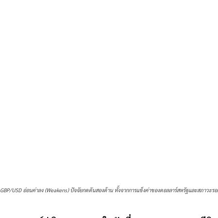
GBP/USD อ่อนค่าลง (Weakens) ปัจจัยกดดันสองด้าน ทั้งจากการแข็งค่าของดอลลาร์สหรัฐและสภาวะ