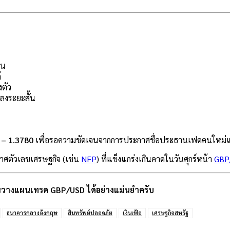
าน
้
งตัว
ลงระยะสั้น
 – 1.3780
เพื่อรอความชัดเจนจากการประกาศชื่อประธานเฟดคนใหม่
าศตัวเลขเศรษฐกิจ (เช่น
NFP
) ที่แข็งแกร่งเกินคาดในวันศุกร์หน้า
GBP
ุณวางแผนเทรด GBP/USD ได้อย่างแม่นยำครับ
ธนาคารกลางอังกฤษ
สินทรัพย์ปลอดภัย
เงินเฟ้อ
เศรษฐกิจสหรัฐ