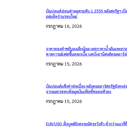
เงินปอนด์อ่อนค่าหลุดระดับ 1.3550 หลังสหรัฐฯ เป
ถล่มอิหร่านรอบใหม่
กรกฎาคม 16, 2026
ราคาทองคำขยับลงเล็กน้อย เหตุราคาน้ำมันแพงกระ
คาดการณ์เฟดขึ้นดอกเบี้ย บดบังอานิสงส์ดอลลาร์อ
กรกฎาคม 15, 2026
เงินปอนด์แข็งค่าต่อเนื่อง หลังดอลลาร์สหรัฐยังคง
จากผลกระทบข้อมูลเงินเฟ้อที่ชะลอตัวลง
กรกฎาคม 15, 2026
EUR/USD: ฝั่งบูลส์ยังคงระมัดระวังตัว ต่ำกว่าแนวฟี