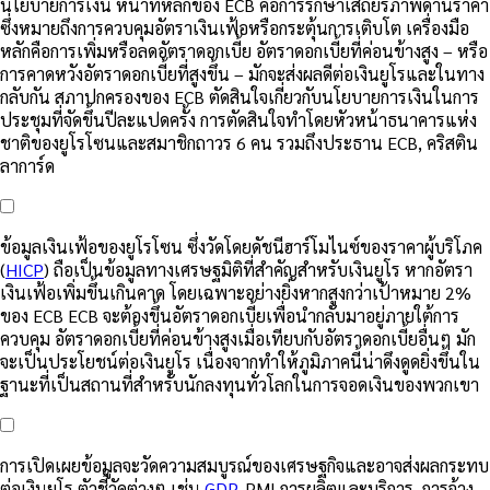
นโยบายการเงิน หน้าที่หลักของ ECB คือการรักษาเสถียรภาพด้านราคา
ซึ่งหมายถึงการควบคุมอัตราเงินเฟ้อหรือกระตุ้นการเติบโต เครื่องมือ
หลักคือการเพิ่มหรือลดอัตราดอกเบี้ย อัตราดอกเบี้ยที่ค่อนข้างสูง – หรือ
การคาดหวังอัตราดอกเบี้ยที่สูงขึ้น – มักจะส่งผลดีต่อเงินยูโรและในทาง
กลับกัน สภาปกครองของ ECB ตัดสินใจเกี่ยวกับนโยบายการเงินในการ
ประชุมที่จัดขึ้นปีละแปดครั้ง การตัดสินใจทำโดยหัวหน้าธนาคารแห่ง
ชาติของยูโรโซนและสมาชิกถาวร 6 คน รวมถึงประธาน ECB, คริสติน
ลาการ์ด
ข้อมูลเงินเฟ้อของยูโรโซน ซึ่งวัดโดยดัชนีฮาร์โมไนซ์ของราคาผู้บริโภค
(
HICP
) ถือเป็นข้อมูลทางเศรษฐมิติที่สำคัญสำหรับเงินยูโร หากอัตรา
เงินเฟ้อเพิ่มขึ้นเกินคาด โดยเฉพาะอย่างยิ่งหากสูงกว่าเป้าหมาย 2%
ของ ECB ECB จะต้องขึ้นอัตราดอกเบี้ยเพื่อนำกลับมาอยู่ภายใต้การ
ควบคุม อัตราดอกเบี้ยที่ค่อนข้างสูงเมื่อเทียบกับอัตราดอกเบี้ยอื่นๆ มัก
จะเป็นประโยชน์ต่อเงินยูโร เนื่องจากทำให้ภูมิภาคนี้น่าดึงดูดยิ่งขึ้นใน
ฐานะที่เป็นสถานที่สำหรับนักลงทุนทั่วโลกในการจอดเงินของพวกเขา
การเปิดเผยข้อมูลจะวัดความสมบูรณ์ของเศรษฐกิจและอาจส่งผลกระทบ
ต่อเงินยูโร ตัวชี้วัดต่างๆ เช่น
GDP
, PMI การผลิตและบริการ, การจ้าง