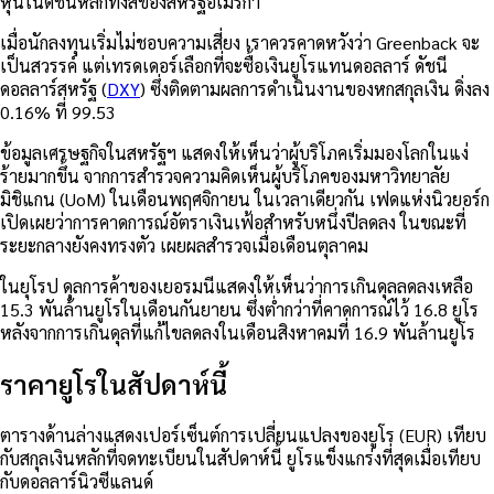
หุ้นในดัชนีหลักทั้งสี่ของสหรัฐอเมริกา
เมื่อนักลงทุนเริ่มไม่ชอบความเสี่ยง เราควรคาดหวังว่า Greenback จะ
เป็นสวรรค์ แต่เทรดเดอร์เลือกที่จะซื้อเงินยูโรแทนดอลลาร์ ดัชนี
ดอลลาร์สหรัฐ (
DXY
) ซึ่งติดตามผลการดำเนินงานของหกสกุลเงิน ดิ่งลง
0.16% ที่ 99.53
ข้อมูลเศรษฐกิจในสหรัฐฯ แสดงให้เห็นว่าผู้บริโภคเริ่มมองโลกในแง่
ร้ายมากขึ้น จากการสำรวจความคิดเห็นผู้บริโภคของมหาวิทยาลัย
มิชิแกน (UoM) ในเดือนพฤศจิกายน ในเวลาเดียวกัน เฟดแห่งนิวยอร์ก
เปิดเผยว่าการคาดการณ์อัตราเงินเฟ้อสำหรับหนึ่งปีลดลง ในขณะที่
ระยะกลางยังคงทรงตัว เผยผลสำรวจเมื่อเดือนตุลาคม
ในยุโรป ดุลการค้าของเยอรมนีแสดงให้เห็นว่าการเกินดุลลดลงเหลือ
15.3 พันล้านยูโรในเดือนกันยายน ซึ่งต่ำกว่าที่คาดการณ์ไว้ 16.8 ยูโร
หลังจากการเกินดุลที่แก้ไขลดลงในเดือนสิงหาคมที่ 16.9 พันล้านยูโร
ราคายูโรในสัปดาห์นี้
ตารางด้านล่างแสดงเปอร์เซ็นต์การเปลี่ยนแปลงของยูโร (EUR) เทียบ
กับสกุลเงินหลักที่จดทะเบียนในสัปดาห์นี้ ยูโรแข็งแกร่งที่สุดเมื่อเทียบ
กับดอลลาร์นิวซีแลนด์