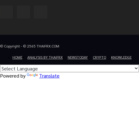
© Copyright - © 2565 THAIFRX.COM
HOME
ANALYSIS BY THAIFRX
NEWSTODAY
CRYPTO
KNOWLEDGE
Powered by
Translate