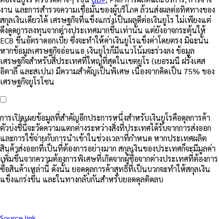
งาน และการสำรวจความเชื่อมั่นของผู้บริโภค ล้วนส่งผลต่อทิศทางของ
สกุลเงินเดียวได้ เศรษฐกิจที่แข็งแกร่งเป็นผลดีต่อเงินยูโร ไม่เพียงแต่
ดึงดูดการลงทุนจากต่างประเทศมากขึ้นเท่านั้น แต่ยังอาจกระตุ้นให้
ECB ขึ้นอัตราดอกเบี้ย ซึ่งจะทำให้ค่าเงินยูโรแข็งค่าโดยตรง มิฉะนั้น
หากข้อมูลเศรษฐกิจอ่อนแอ เงินยูโรก็มีแนวโน้มจะร่วงลง ข้อมูล
เศรษฐกิจสำหรับสี่ประเทศที่ใหญ่ที่สุดในเขตยูโร (เยอรมนี ฝรั่งเศส
อิตาลี และสเปน) มีความสำคัญเป็นพิเศษ เนื่องจากคิดเป็น 75% ของ
เศรษฐกิจยูโรโซน
การเปิดเผยข้อมูลที่สำคัญอีกประการหนึ่งสำหรับเงินยูโรคือดุลการค้า
ตัวบ่งชี้นี้จะวัดความแตกต่างระหว่างสิ่งที่ประเทศได้รับจากการส่งออก
และการใช้จ่ายกับการนำเข้าในช่วงเวลาที่กำหนด หากประเทศผลิต
สินค้าส่งออกที่เป็นที่ต้องการอย่างมาก สกุลเงินของประเทศก็จะมีมูลค่า
เพิ่มขึ้นจากความต้องการพิเศษที่เกิดจากผู้ซื้อจากต่างประเทศที่ต้องการ
ซื้อสินค้าเหล่านี้ ดังนั้น ยอดดุลการค้าสุทธิที่เป็นบวกจะทำให้สกุลเงิน
แข็งแกร่งขึ้น และในทางกลับกันสำหรับยอดดุลติดลบ
Source link