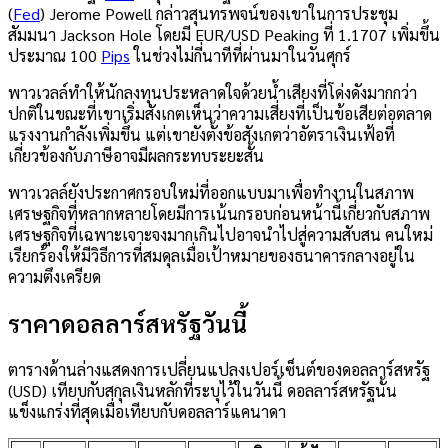
(
Fed
) Jerome Powell กล่าวสุนทรพจน์ของเขาในการประชุม
สัมมนา Jackson Hole โดยมี EUR/USD Peaking ที่ 1.1707 เพิ่มขึ้น
ประมาณ 100
Pips
ในช่วงไม่กี่นาทีที่ผ่านมาในวันศุกร์
พาวเวลล์ทำให้นักลงทุนประหลาดใจด้วยน้ำเสียงที่โด่งดังมากกว่า
ปกติในขณะที่เขาเริ่มสังเกตเห็นว่าความเสี่ยงที่เป็นข้อเสียต่อตลาด
แรงงานกำลังเพิ่มขึ้น แต่เขายังตั้งข้อสังเกตว่าอัตราเงินเฟ้อที่
เกี่ยวข้องกับภาษีอาจมีผลกระทบระยะสั้น
พาวเวลล์ยังประกาศกรอบใหม่ที่ออกแบบมาเพื่อทำงานในสภาพ
เศรษฐกิจที่หลากหลายโดยมีการเน้นกรอบก่อนหน้านี้เกี่ยวกับสภาพ
เศรษฐกิจที่เฉพาะเจาะจงมากเกินไปอาจนำไปสู่ความสับสน คนใหม่
เรียกร้องให้มีวิธีการที่สมดุลเมื่อเป้าหมายของธนาคารกลางอยู่ใน
ความตึงเครียด
ราคาดอลลาร์สหรัฐวันนี้
ตารางด้านล่างแสดงการเปลี่ยนแปลงเปอร์เซ็นต์ของดอลลาร์สหรัฐ
(USD) เทียบกับสกุลเงินหลักที่ระบุไว้ในวันนี้ ดอลลาร์สหรัฐนั้น
แข็งแกร่งที่สุดเมื่อเทียบกับดอลลาร์แคนาดา