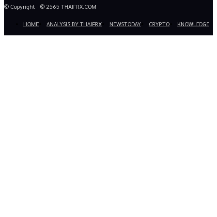
© Copyright - © 2565 THAIFRX.COM
HOME
ANALYSIS BY THAIFRX
NEWSTODAY
CRYPTO
KNOWLEDGE