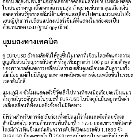
ต่อกัน สกุลเงินพื้นฐานจะถูกเลือกจากคอลัมน์ด้านซ้ายในขณะที่สกุล
ใบเสนอราคาถูกเลือกจากแถวบนสุด ตัวอย่างเช่นหากคุณเลือกเงิน
ดอลลาร์สหรัฐจากคอลัมน์ด้านซ้ายและเลื่อนไปตามแนวนอนไปยัง
เยนญี่ปุ่นการเปลี่ยนแปลงเปอร์เซ็นต์ที่แสดงในกล่องจะเป็น
ตัวแทนของ USD (ฐาน)/jpy (อ้าง)
มุมมองทางเทคนิค
คู่ EUR/USD ยังคงผลักดันให้สูงขึ้นในเวลาที่เขียนโดยตัดแต่งความ
สูญเสียส่วนใหญ่รายสัปดาห์ ทั้งคู่เพิ่มมากกว่า 100 pips ด้วยคำพูด
ของพาวเวลล์และการเคลื่อนไหวระยะสั้นดูเหมือนจะเกินความจริง
เล็กน้อย แต่ก็ไม่มีสัญญาณทางเทคนิคของการอ่อนเพลียขึ้นในระยะ
เวลาอันใกล้
แผนภูมิ 4 ชั่วโมงแสดงตัวชี้วัดเล็งไปทางทิศเหนือเกือบจะเป็นแนว
ตั้งภายในระดับบวกในขณะที่ EUR/USD ในปัจจุบันยืนอยู่เหนือค่า
เฉลี่ยเคลื่อนที่ทั้งหมดซึ่งยังคงไม่มีทิศทาง
มีที่ว่างสำหรับการดึงกลับก่อนที่จะปิดแม้ว่าโมเมนตัมที่คมชัดจะ
ดำเนินต่อไป ความต้านทานทันทีมาที่ 1.1730 ยอดเขารายสัปดาห์
โดยมีกำไรที่แข็งแกร่งเกินกว่าระดับที่เปิดเผยระดับ 1.1830 ซึ่ง
EUR/USD มียอดขายในปี 2568 การสนับสนุนในทางกลับกันมาที่