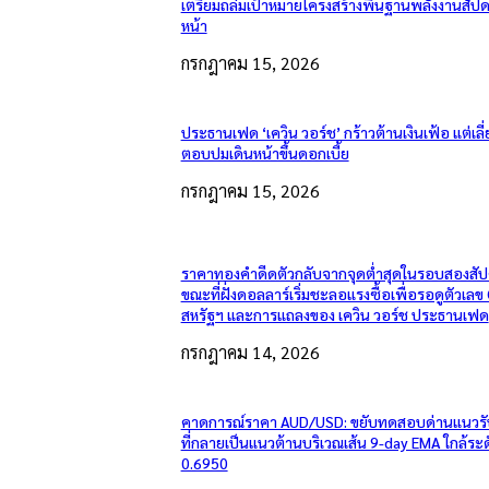
เตรียมถล่มเป้าหมายโครงสร้างพื้นฐานพลังงานสัปด
หน้า
กรกฎาคม 15, 2026
ประธานเฟด ‘เควิน วอร์ช’ กร้าวต้านเงินเฟ้อ แต่เลี่
ตอบปมเดินหน้าขึ้นดอกเบี้ย
กรกฎาคม 15, 2026
ราคาทองคำดีดตัวกลับจากจุดต่ำสุดในรอบสองสัป
ขณะที่ฝั่งดอลลาร์เริ่มชะลอแรงซื้อเพื่อรอดูตัวเลข
สหรัฐฯ และการแถลงของ เควิน วอร์ช ประธานเฟด
กรกฎาคม 14, 2026
คาดการณ์ราคา AUD/USD: ขยับทดสอบด่านแนวรั
ที่กลายเป็นแนวต้านบริเวณเส้น 9-day EMA ใกล้ระ
0.6950