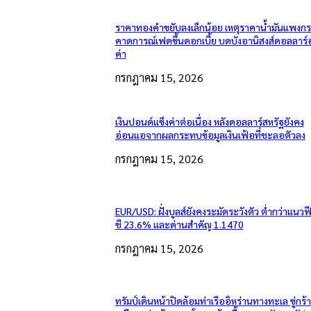
ราคาทองคำขยับลงเล็กน้อย เหตุราคาน้ำมันแพงกระ
คาดการณ์เฟดขึ้นดอกเบี้ย บดบังอานิสงส์ดอลลาร์
ค่า
กรกฎาคม 15, 2026
เงินปอนด์แข็งค่าต่อเนื่อง หลังดอลลาร์สหรัฐยังคง
อ่อนแอจากผลกระทบข้อมูลเงินเฟ้อที่ชะลอตัวลง
กรกฎาคม 15, 2026
EUR/USD: ฝั่งบูลส์ยังคงระมัดระวังตัว ต่ำกว่าแนวฟ
ชี 23.6% และด่านสำคัญ 1.1470
กรกฎาคม 15, 2026
ทรัมป์เดินหน้าปิดล้อมท่าเรืออิหร่านทางทะเล ขู่กร้