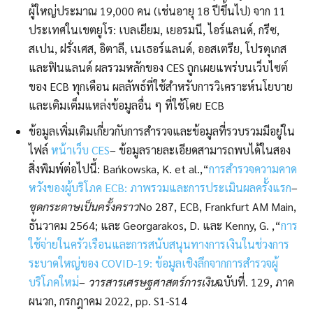
ผู้ใหญ่ประมาณ 19,000 คน (เช่นอายุ 18 ปีขึ้นไป) จาก 11
ประเทศในเขตยูโร: เบลเยียม, เยอรมนี, ไอร์แลนด์, กรีซ,
สเปน, ฝรั่งเศส, อิตาลี, เนเธอร์แลนด์, ออสเตรีย, โปรตุเกส
และฟินแลนด์ ผลรวมหลักของ CES ถูกเผยแพร่บนเว็บไซต์
ของ ECB ทุกเดือน ผลลัพธ์ที่ใช้สำหรับการวิเคราะห์นโยบาย
และเติมเต็มแหล่งข้อมูลอื่น ๆ ที่ใช้โดย ECB
ข้อมูลเพิ่มเติมเกี่ยวกับการสำรวจและข้อมูลที่รวบรวมมีอยู่ใน
ไฟล์
หน้าเว็บ CES
– ข้อมูลรายละเอียดสามารถพบได้ในสอง
สิ่งพิมพ์ต่อไปนี้: Bańkowska, K. et al.,“
การสำรวจความคาด
หวังของผู้บริโภค ECB: ภาพรวมและการประเมินผลครั้งแรก
–
ชุดกระดาษเป็นครั้งคราว
No 287, ECB, Frankfurt AM Main,
ธันวาคม 2564; และ Georgarakos, D. และ Kenny, G. ,“
การ
ใช้จ่ายในครัวเรือนและการสนับสนุนทางการเงินในช่วงการ
ระบาดใหญ่ของ COVID-19: ข้อมูลเชิงลึกจากการสำรวจผู้
บริโภคใหม่
–
วารสารเศรษฐศาสตร์การเงิน
ฉบับที่. 129, ภาค
ผนวก, กรกฎาคม 2022, pp. S1-S14