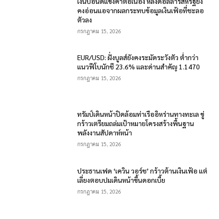
เงินปอนด์แข็งค่าต่อเนื่อง หลังดอลลาร์สหรัฐยัง
คงอ่อนแอจากผลกระทบข้อมูลเงินเฟ้อที่ชะลอ
ตัวลง
กรกฎาคม 15, 2026
EUR/USD: ฝั่งบูลส์ยังคงระมัดระวังตัว ต่ำกว่า
แนวฟีโบนักชี 23.6% และด่านสำคัญ 1.1470
กรกฎาคม 15, 2026
ทรัมป์เดินหน้าปิดล้อมท่าเรืออิหร่านทางทะเล ขู่
กร้าวเตรียมถล่มเป้าหมายโครงสร้างพื้นฐาน
พลังงานสัปดาห์หน้า
กรกฎาคม 15, 2026
ประธานเฟด ‘เควิน วอร์ช’ กร้าวต้านเงินเฟ้อ แต่
เลี่ยงตอบปมเดินหน้าขึ้นดอกเบี้ย
กรกฎาคม 15, 2026