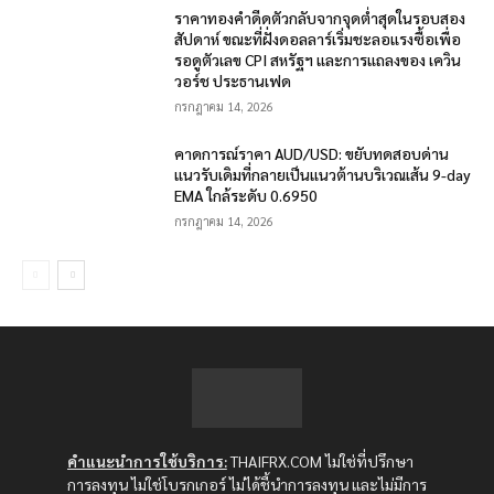
ราคาทองคำดีดตัวกลับจากจุดต่ำสุดในรอบสอง
สัปดาห์ ขณะที่ฝั่งดอลลาร์เริ่มชะลอแรงซื้อเพื่อ
รอดูตัวเลข CPI สหรัฐฯ และการแถลงของ เควิน
วอร์ช ประธานเฟด
กรกฎาคม 14, 2026
คาดการณ์ราคา AUD/USD: ขยับทดสอบด่าน
แนวรับเดิมที่กลายเป็นแนวต้านบริเวณเส้น 9-day
EMA ใกล้ระดับ 0.6950
กรกฎาคม 14, 2026
คำแนะนำการใช้บริการ:
THAIFRX.COM ไม่ใช่ที่ปรึกษา
การลงทุน ไม่ใช่โบรกเกอร์ ไม่ได้ชี้นำการลงทุน และไม่มีการ