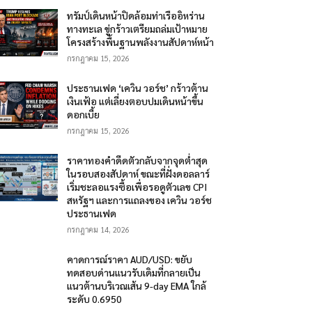
ทรัมป์เดินหน้าปิดล้อมท่าเรืออิหร่าน
ทางทะเล ขู่กร้าวเตรียมถล่มเป้าหมาย
โครงสร้างพื้นฐานพลังงานสัปดาห์หน้า
กรกฎาคม 15, 2026
ประธานเฟด ‘เควิน วอร์ช’ กร้าวต้าน
เงินเฟ้อ แต่เลี่ยงตอบปมเดินหน้าขึ้น
ดอกเบี้ย
กรกฎาคม 15, 2026
ราคาทองคำดีดตัวกลับจากจุดต่ำสุด
ในรอบสองสัปดาห์ ขณะที่ฝั่งดอลลาร์
เริ่มชะลอแรงซื้อเพื่อรอดูตัวเลข CPI
สหรัฐฯ และการแถลงของ เควิน วอร์ช
ประธานเฟด
กรกฎาคม 14, 2026
คาดการณ์ราคา AUD/USD: ขยับ
ทดสอบด่านแนวรับเดิมที่กลายเป็น
แนวต้านบริเวณเส้น 9-day EMA ใกล้
ระดับ 0.6950