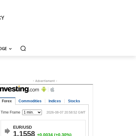
CY
DGE
- Advertisment -