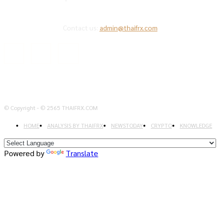
Contact us:
admin@thaifrx.com
© Copyright - © 2565 THAIFRX.COM
HOME
ANALYSIS BY THAIFRX
NEWSTODAY
CRYPTO
KNOWLEDGE
Powered by
Translate