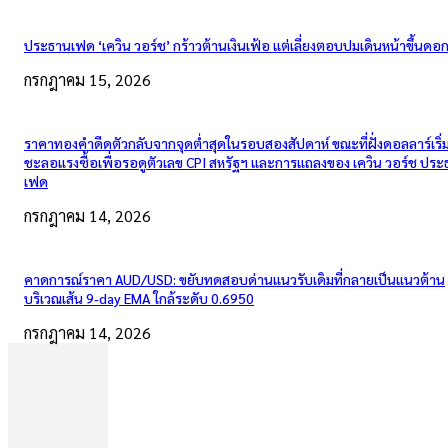
ประธานเฟด ‘เควิน วอร์ช’ กร้าวต้านเงินเฟ้อ แต่เลี่ยงตอบปมเดินหน้าขึ้นดอกเ
กรกฎาคม 15, 2026
ราคาทองคำดีดตัวกลับจากจุดต่ำสุดในรอบสองสัปดาห์ ขณะที่ฝั่งดอลลาร์เริ่
ชะลอแรงซื้อเพื่อรอดูตัวเลข CPI สหรัฐฯ และการแถลงของ เควิน วอร์ช ปร
เฟด
กรกฎาคม 14, 2026
คาดการณ์ราคา AUD/USD: ขยับทดสอบด่านแนวรับเดิมที่กลายเป็นแนวต้าน
บริเวณเส้น 9-day EMA ใกล้ระดับ 0.6950
กรกฎาคม 14, 2026