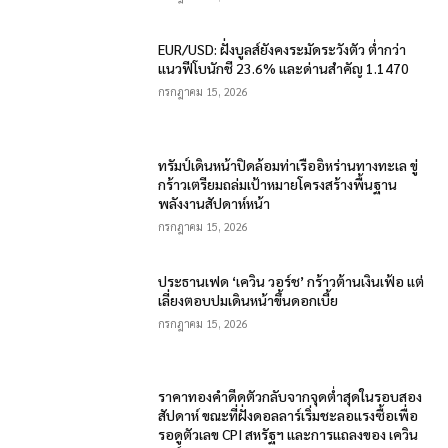
EUR/USD: ฝั่งบูลส์ยังคงระมัดระวังตัว ต่ำกว่า
แนวฟีโบนักชี 23.6% และด่านสำคัญ 1.1470
กรกฎาคม 15, 2026
ทรัมป์เดินหน้าปิดล้อมท่าเรืออิหร่านทางทะเล ขู่
กร้าวเตรียมถล่มเป้าหมายโครงสร้างพื้นฐาน
พลังงานสัปดาห์หน้า
กรกฎาคม 15, 2026
ประธานเฟด ‘เควิน วอร์ช’ กร้าวต้านเงินเฟ้อ แต่
เลี่ยงตอบปมเดินหน้าขึ้นดอกเบี้ย
กรกฎาคม 15, 2026
ราคาทองคำดีดตัวกลับจากจุดต่ำสุดในรอบสอง
สัปดาห์ ขณะที่ฝั่งดอลลาร์เริ่มชะลอแรงซื้อเพื่อ
รอดูตัวเลข CPI สหรัฐฯ และการแถลงของ เควิน