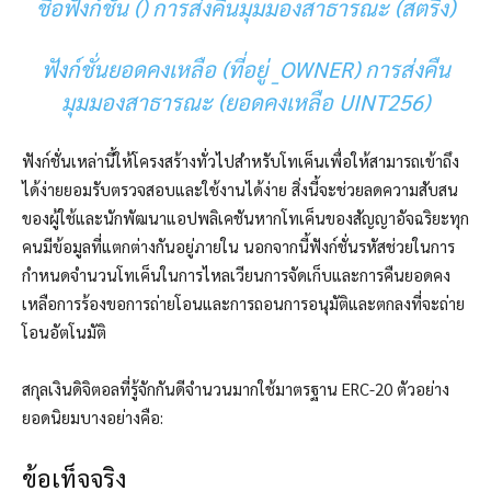
ชื่อฟังก์ชัน () การส่งคืนมุมมองสาธารณะ (สตริง)
ฟังก์ชั่นยอดคงเหลือ (ที่อยู่ _OWNER) การส่งคืน
มุมมองสาธารณะ (ยอดคงเหลือ UINT256)
ฟังก์ชั่นเหล่านี้ให้โครงสร้างทั่วไปสำหรับโทเค็นเพื่อให้สามารถเข้าถึง
ได้ง่ายยอมรับตรวจสอบและใช้งานได้ง่าย
สิ่งนี้จะช่วยลดความสับสน
ของผู้ใช้และนักพัฒนาแอปพลิเคชันหากโทเค็นของสัญญาอัจฉริยะทุก
คนมีข้อมูลที่แตกต่างกันอยู่ภายใน นอกจากนี้ฟังก์ชั่นรหัสช่วยในการ
กำหนดจำนวนโทเค็นในการไหลเวียนการจัดเก็บและการคืนยอดคง
เหลือการร้องขอการถ่ายโอนและการถอนการอนุมัติและตกลงที่จะถ่าย
โอนอัตโนมัติ
สกุลเงินดิจิตอลที่รู้จักกันดีจำนวนมากใช้มาตรฐาน ERC-20 ตัวอย่าง
ยอดนิยมบางอย่างคือ:
ข้อเท็จจริง