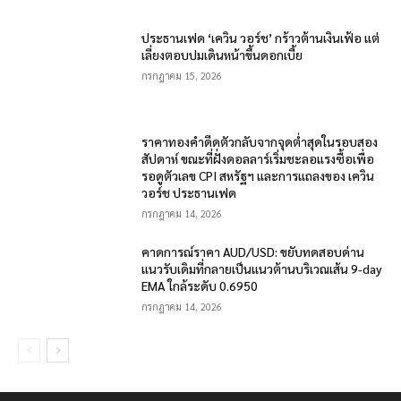
ประธานเฟด ‘เควิน วอร์ช’ กร้าวต้านเงินเฟ้อ แต่
เลี่ยงตอบปมเดินหน้าขึ้นดอกเบี้ย
กรกฎาคม 15, 2026
ราคาทองคำดีดตัวกลับจากจุดต่ำสุดในรอบสอง
สัปดาห์ ขณะที่ฝั่งดอลลาร์เริ่มชะลอแรงซื้อเพื่อ
รอดูตัวเลข CPI สหรัฐฯ และการแถลงของ เควิน
วอร์ช ประธานเฟด
กรกฎาคม 14, 2026
คาดการณ์ราคา AUD/USD: ขยับทดสอบด่าน
แนวรับเดิมที่กลายเป็นแนวต้านบริเวณเส้น 9-day
EMA ใกล้ระดับ 0.6950
กรกฎาคม 14, 2026