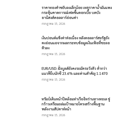
ราคาทองคำขยับลงเล็กน้อย เหตุราคาน้ำมันแพง
กระตุ้นคาดการณ์เฟดขึ้นดอกเบี้ย บดบัง
อานิสงส์ดอลลาร์อ่อนค่า
กรกฎาคม 15, 2026
เงินปอนด์แข็งค่าต่อเนื่อง หลังดอลลาร์สหรัฐยัง
คงอ่อนแอจากผลกระทบข้อมูลเงินเฟ้อที่ชะลอ
ตัวลง
กรกฎาคม 15, 2026
EUR/USD: ฝั่งบูลส์ยังคงระมัดระวังตัว ต่ำกว่า
แนวฟีโบนักชี 23.6% และด่านสำคัญ 1.1470
กรกฎาคม 15, 2026
ทรัมป์เดินหน้าปิดล้อมท่าเรืออิหร่านทางทะเล ขู่
กร้าวเตรียมถล่มเป้าหมายโครงสร้างพื้นฐาน
พลังงานสัปดาห์หน้า
กรกฎาคม 15, 2026