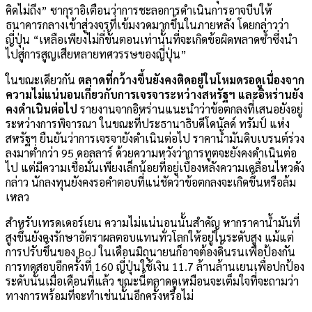
คิดไม่ถึง” ซากุราอิเตือนว่าการชะลอการดำเนินการอาจบีบให้
ธนาคารกลางเข้าสู่วงจรที่เข้มงวดมากขึ้นในภายหลัง โดยกล่าวว่า
ญี่ปุ่น “เหลือเพียงไม่กี่ขั้นตอนเท่านั้นที่จะเกิดข้อผิดพลาดซ้ำซึ่งนำ
ไปสู่การสูญเสียหลายทศวรรษของญี่ปุ่น”
ในขณะเดียวกัน
ตลาดที่กว้างขึ้นยังคงติดอยู่ในโหมดรอดูเนื่องจาก
ความไม่แน่นอนเกี่ยวกับการเจรจาระหว่างสหรัฐฯ และอิหร่านยัง
คงดำเนินต่อไป
รายงานจากอิหร่านแนะนำว่าข้อตกลงที่เสนอยังอยู่
ระหว่างการพิจารณา ในขณะที่ประธานาธิบดีโดนัลด์ ทรัมป์ แห่ง
สหรัฐฯ ยืนยันว่าการเจรจายังดำเนินต่อไป ราคาน้ำมันดิบเบรนต์ร่วง
ลงมาต่ำกว่า 95 ดอลลาร์ ด้วยความหวังว่าการทูตจะยังคงดำเนินต่อ
ไป แต่มีความเชื่อมั่นเพียงเล็กน้อยที่อยู่เบื้องหลังความเคลื่อนไหวดัง
กล่าว นักลงทุนยังคงรอคำตอบที่แน่ชัดว่าข้อตกลงจะเกิดขึ้นหรือล้ม
เหลว
สำหรับเทรดเดอร์เยน ความไม่แน่นอนนั้นสำคัญ หากราคาน้ำมันที่
สูงขึ้นยังคงรักษาอัตราผลตอบแทนทั่วโลกให้อยู่ในระดับสูง แม้แต่
การปรับขึ้นของ BoJ ในเดือนมิถุนายนก็อาจต้องดิ้นรนเพื่อป้องกัน
การทดสอบอีกครั้งที่ 160 ญี่ปุ่นใช้เงิน 11.7 ล้านล้านเยนเพื่อปกป้อง
ระดับนั้นเมื่อเดือนที่แล้ว ขณะนี้ตลาดดูเหมือนจะเต็มใจที่จะถามว่า
ทางการพร้อมที่จะทำเช่นนั้นอีกครั้งหรือไม่