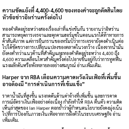
ความขัดแย้งที่ 4,400-4,600 ของทองคำจะถูกตัดสินโดย
หัวข้อข่าวอิหร่านครั้งต่อไป
ทองคำติดอยู่ระหว่างสองเรื่องเล่าที่แข่งขันกัน รายงานว่าอิหร่าน
สามารถหยุดการเจรจาและคุกคามฮอร์มุซในตอนแรกได้ท้าทายการ
ค้าสันติภาพ แต่การยืนกรานของทรัมป์ว่าการเจรจายังคงดำเนินต่อ
ไปได้ขัดขวางการเปลี่ยนแปลงของตลาดในวงกว้าง เนื่องจากน้ำมัน
ยังคงต่ำกว่าแนวต้านที่สำคัญและทองคำติดอยู่ระหว่าง 4,400 ถึง
4,600 ความเคลื่อนไหวสำคัญครั้งต่อไปอาจขึ้นอยู่กับว่าการทูตฟื้น
แรงผลักดันหรือพังทลายลงอย่างสมบูรณ์ อ่านเพิ่มเติม.
Harper จาก RBA เตือนความคาดหวังเงินเฟ้อที่เพิ่มขึ้น
อาจต้องมี “การดำเนินการที่เข้มแข็ง”
ราคาน้ำมันที่สูงขึ้น แรงกดดันด้านค่าจ้างที่เพิ่มขึ้น และการคาด
การณ์อัตราเงินเฟ้ออย่างต่อเนื่อง กำลังทำให้ RBA ตื่นตัว ความคิด
เห็นล่าสุดของ Ian Harper ตอกย้ำว่าผู้กำหนดนโยบายยังคงมุ่งเน้น
ไปที่การป้องกันภาวะเงินเฟ้อจากการฝังตัวในระบบเศรษฐกิจ อ่าน
เพิ่มเติม.