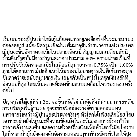
เงินเยนของญี่ปุ่นเข้าใกล้เส้นสีแดงแทรกแซงอีกครั้งที่ประมาณ 160
ต่อดอลลาร์ แม้จะมีความเชื่อมั่นเพิ่มมากขึ้นว่าธนาคารแห่งประเทศ
ญี่ปุ่นจะขึ้นอัตราดอกเบี้ยในปลายเดือนนี้ สัญญาแลกเปลี่ยนดัชนี
ข้ามคืนปัจจุบันมีการกำหนดราคาประมาณ 80% ความน่าจะเป็นที่
การปรับขึ้นอัตราดอกเบี้ยในเดือนมิถุนายนจาก 0.75% เป็น 1.00%
ภายใต้สถานการณ์ปกติ แนวโน้มของนโยบายการเงินที่เข้มงวดมาก
ขึ้นคาดว่าจะสนับสนุนสกุลเงิน เยนกลับเป็นหนึ่งในสกุลเงินหลักที่
อ่อนแอที่สุด โดยเน้นตลาดที่มองข้ามความเคลื่อนไหวของ BoJ ครั้ง
ต่อไป
ปัญหาไม่ได้อยู่ที่ว่า BoJ จะขึ้นหรือไม่ มันคือสิ่งที่ตามมาภายหลัง
.
การเพิ่มจุดพื้นฐาน 25 จุดจะช่วยปิดช่องว่างอัตราผลตอบแทน
มหาศาลระหว่างญี่ปุ่นและประเทศอื่นๆ ทั่วโลกได้เพียงเล็กน้อย โดย
เฉพาะอย่างยิ่งในขณะที่ความขัดแย้งในตะวันออกกลางยังคงทำให้
ราคาพลังงานสูงขึ้น และความกังวลเรื่องเงินเฟ้อทั่วโลกยังมีอยู่ ตราบ
ใดที่ราคาน้ำมันยังคงกดดันอัตราผลตอบแทนพันธบัตรทั่วโลกให้สูง