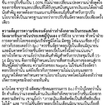
ขึ้น การปรับขึ้นเป็น 1.00% ก็ไม่น่าจะเปลี่ยนแปลงความน่าดึงดูดใจ
ของการซื้อขายแลกเปลี่ยนที่ได้รับทุนสนับสนุนจากเงินเยนได้อย่างมี
นัยสำคัญ ตลาดต้องการแผนงานที่ชัดเจนยิ่งขึ้นสำหรับการปรับ
นโยบายให้เป็นมาตรฐานมากกว่าการปรับขึ้นอัตราดอกเบี้ยเพียงครั้ง
เดียว
ความต้องการความชัดเจนดังกล่าวกำลังกลายเป็นกระแสเรียก
ร้องมากขึ้นภายในประเทศญี่ปุ่นเอง
อาริฮิโระ นากาตะ หัวหน้าฝ่าย
การตลาดทั่วโลกของกลุ่มบริษัทซูมิโตโม มิตซุย ไฟแนนเชียล กรุ๊ป
กล่าวกับรอยเตอร์ว่า BoJ “ควรขึ้นอัตราดอกเบี้ยในเดือนมิถุนายน
และฉันคาดหวังว่าจะขึ้นอัตราดอกเบี้ยในครั้งนี้อย่างแน่นอน”
อย่างไรก็ตาม เขาแย้งว่าประเด็นสำคัญสำหรับการประชุมวันที่ 15-
16 มิถุนายน คือการที่ผู้กำหนดนโยบายสื่อสารเส้นทางของตนสู่การ
ฟื้นฟูได้อย่างชัดเจน ความกังวลของ Nagata ไม่ใช่แค่เรื่องอัตรา
ดอกเบี้ยเท่านั้น แต่ยังเกี่ยวกับการลดความไม่แน่นอนและการ
อนุญาตให้ตลาดกำหนดราคานโยบายในอนาคตโดยไม่ต้องกลัวว่าจะ
เกิดการหยุดชะงักอย่างกะทันหัน
มาโกโตะ ซากุราอิ อดีตสมาชิกคณะกรรมการ BoJ ก้าวไปไกลกว่านั้น
อีก คำเตือนว่าแรงกดดันด้านเงินเฟ้อกำลังขยายวงกว้างขึ้นเนื่องจาก
สงครามอิหร่าน เขาแย้งว่า “ภาวะเงินเฟ้อติดขัดเป็นสิ่งที่หลีกเลี่ยง
ไม่ได้” และ “การไม่ขึ้นอัตราดอกเบี้ยในเดือนมิถุนายนเป็นเรื่องที่