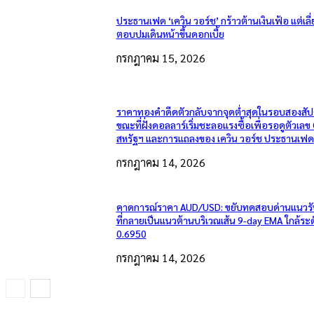
ประธานเฟด ‘เควิน วอร์ช’ กร้าวต้านเงินเฟ้อ แต่เลี่
ตอบปมเดินหน้าขึ้นดอกเบี้ย
กรกฎาคม 15, 2026
ราคาทองคำดีดตัวกลับจากจุดต่ำสุดในรอบสองสัป
ขณะที่ฝั่งดอลลาร์เริ่มชะลอแรงซื้อเพื่อรอดูตัวเลข
สหรัฐฯ และการแถลงของ เควิน วอร์ช ประธานเฟด
กรกฎาคม 14, 2026
คาดการณ์ราคา AUD/USD: ขยับทดสอบด่านแนวรั
ที่กลายเป็นแนวต้านบริเวณเส้น 9-day EMA ใกล้ระ
0.6950
กรกฎาคม 14, 2026