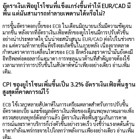
อัตราเงินเฟ้อยูโรโซนที่แข็งแกร่งขึ้นทำให้ EUR/CAD มี
พื้น แต่มันสามารถทำลายเพดานได้หรือไม่?
การขึ้นอัตราดอกเบี้ยของ ECB ในเดือนมิถุนายนเริ่มมีความชัดเจน
มากขึ้น หลังจากที่อัตราเงินเฟ้อหลักของยูโรโซนมีการปรับตัวขึ้น
อย่างน่าประหลาดใจ นั่นน่าจะสนับสนุน EUR/CAD ต่อไปในช่วงขา
ลง แต่ความท้าทายที่แท้จริงจะเกิดขึ้นในภายหลัง เนื่องจากตลาด
กำหนดราคาการเคลื่อนไหวของ ECB อีกครั้งและราคาน้ำมันยังคงมี
อิทธิพลต่อดอลลาร์แคนาดา การทะลุแนวต้านที่สำคัญอาจต้องใช้
เวลามากกว่าการปรับขึ้นในสัปดาห์หน้าเพียงอย่างเดียว อ่านเพิ่ม
เติม.
CPI ของยูโรโซนเพิ่มขึ้นเป็น 3.2% อัตราเงินเฟ้อพื้นฐาน
สูงสุดที่คาดการณ์ไว้
ECB ใช้เวลาหลายสัปดาห์ในการเตรียมตลาดสำหรับการปรับขึ้น
อัตราดอกเบี้ย และข้อมูลอัตราเงินเฟ้อของเดือนพฤษภาคมอาจเพิ่ง
ตรวจสอบกลยุทธ์ดังกล่าวแล้ว อัตราเงินเฟ้อพื้นฐานเกินการคาด
การณ์และราคาบริการก็เร่งตัวขึ้นอย่างรวดเร็ว บ่งชี้ว่าแรงกดดันด้าน
ราคากำลังแพร่กระจายไปไกลกว่าพลังงานเพียงอย่างเดียว อ่านเพิ่ม
เติม.