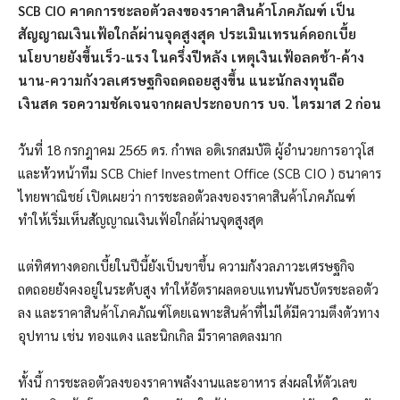
SCB CIO คาดการชะลอตัวลงของราคาสินค้าโภคภัณฑ์ เป็น
สัญญาณเงินเฟ้อใกล้ผ่านจุดสูงสุด ประเมินเทรนด์ดอกเบี้ย
นโยบายยังขึ้นเร็ว-แรง ในครึ่งปีหลัง เหตุเงินเฟ้อลดช้า-ค้าง
นาน-ความกังวลเศรษฐกิจถดถอยสูงขึ้น แนะนักลงทุนถือ
เงินสด รอความชัดเจนจากผลประกอบการ บจ. ไตรมาส 2 ก่อน
วันที่ 18 กรกฎาคม 2565 ดร. กำพล อดิเรกสมบัติ ผู้อำนวยการอาวุโส
และหัวหน้าทีม SCB Chief Investment Office (SCB CIO ) ธนาคาร
ไทยพาณิชย์ เปิดเผยว่า การชะลอตัวลงของราคาสินค้าโภคภัณฑ์
ทำให้เริ่มเห็นสัญญาณเงินเฟ้อใกล้ผ่านจุดสูงสุด
แต่ทิศทางดอกเบี้ยในปีนี้ยังเป็นขาขึ้น ความกังวลภาวะเศรษฐกิจ
ถดถอยยังคงอยู่ในระดับสูง ทำให้อัตราผลตอบแทนพันธบัตรชะลอตัว
ลง และราคาสินค้าโภคภัณฑ์โดยเฉพาะสินค้าที่ไม่ได้มีความตึงตัวทาง
อุปทาน เช่น ทองแดง และนิกเกิล มีราคาลดลงมาก
ทั้งนี้ การชะลอตัวลงของราคาพลังงานและอาหาร ส่งผลให้ตัวเลข