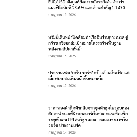
EUR/USD: ฝั่งบูลส์ยังคงระมัดระวังตัว ต่ำกว่า
แนวฟีโบนักชี 23.6% และด่านสำคัญ 1.1470
กรกฎาคม 15, 2026
ทรัมป์เดินหน้าปิดล้อมท่าเรืออิหร่านทางทะเล ขู่
กร้าวเตรียมถล่มเป้าหมายโครงสร้างพื้นฐาน
พลังงานสัปดาห์หน้า
กรกฎาคม 15, 2026
ประธานเฟด ‘เควิน วอร์ช’ กร้าวต้านเงินเฟ้อ แต่
เลี่ยงตอบปมเดินหน้าขึ้นดอกเบี้ย
กรกฎาคม 15, 2026
ราคาทองคำดีดตัวกลับจากจุดต่ำสุดในรอบสอง
สัปดาห์ ขณะที่ฝั่งดอลลาร์เริ่มชะลอแรงซื้อเพื่อ
รอดูตัวเลข CPI สหรัฐฯ และการแถลงของ เควิน
วอร์ช ประธานเฟด
กรกฎาคม 14, 2026