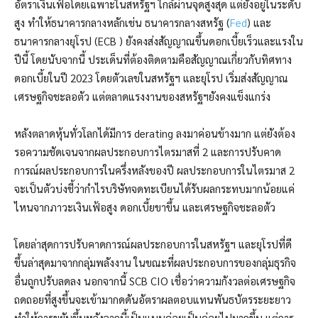
อัตราเงินเฟ้อโดยเฉพาะในสหรัฐฯ ใกล้ผ่านจุดสูงสุด แต่ยังอยู่ในระดับ
สูง ทำให้ธนาคารกลางหลักเช่น ธนาคารกลางสหรัฐ (
Fed
) และ
ธนาคารกลางยุโรป (ECB ) ยังคงส่งสัญญาณขึ้นดอกเบี้ยเร็วและแรงใน
ปีนี้ โดยนับจากนี้ ประเด็นที่ต้องติดตามคือสัญญาณเกี่ยวกับทิศทาง
ดอกเบี้ยในปี 2023 โดยตัวเลขในสหรัฐฯ และยุโรป เริ่มส่งสัญญาณ
เศรษฐกิจชะลอตัว แต่ตลาดแรงงานของสหรัฐฯยังคงแข็งแกร่ง
หลังตลาดหุ้นทั่วโลกได้มีการ derating ลงมาค่อนข้างมาก แต่ยังต้อง
รอความชัดเจนจากผลประกอบการไตรมาสที่ 2 และการปรับคาด
การณ์ผลประกอบการในครึ่งหลังของปี ผลประกอบการในไตรมาส 2
จะเป็นตัวบ่งชี้ว่ากำไรบริษัทจดทะเบียนได้รับผลกระทบมากน้อยแค่
ไหนจากภาวะเงินเฟ้อสูง ดอกเบี้ยขาขึ้น และเศรษฐกิจชะลอตัว
โดยล่าสุดการปรับคาดการณ์ผลประกอบการในสหรัฐฯ และยุโรปที่ดี
ขึ้นล่าสุดมาจากกลุ่มพลังงาน ในขณะที่ผลประกอบการของกลุ่มธุรกิจ
อื่นถูกปรับลดลง นอกจากนี้ SCB CIO เชื่อว่าความกังวลต่อเศรษฐกิจ
ถดถอยที่สูงขึ้นจะเข้ามากดดันอัตราผลตอบแทนพันธบัตรระยะยาว
ทำให้การขยับขึ้นหลังจากนี้เป็นแบบค่อยเป็นค่อยไปมากขึ้น แต่การ