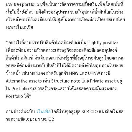
6% ของ portfolio เพื่อเป็นการจัดการความเสี่ยงเงินเฟ้อ โดยเน้นที่
น้ำมันซึ่งยังมีความตึงตัวของอุปทาน รวมถึงอุปสงค์น้ำมันโลกในช่วง
ครึ่งหลังของปียังคงมีแนวโน้มสูงขึ้นจากการเปิดเมืองเปิดประเทศโดย
เฉพาะในเอเชีย
“อย่างไรก็ตาม เราปรับสินค้าโภคภัณฑ์ ลงเป็น slightly positive
เพื่อสะท้อนความกังวลภาวะเศรษฐกิจถดถอยที่จะมีผลต่ออุปสงค์
สินค้าโภคภัณฑ์ ค่าเงินดอลลาร์สหรัฐฯที่ยังอยู่ในระดับสูง โดยผลกระ
ทบจะมีค่อนข้างมากกับสินค้าที่ไม่ได้มีความตึงตัวในอุปทานในระยะ
ข้างหน้า เช่น ทองแดง สำหรับลูกค้า HNW และ UHNW การมี
Alternative assets เช่น Structure note และ Private asset อยู่
ใน Portfolio จะช่วยสร้างกระแสรายได้และลดความผันผวนของ
Portfolio ได้”
อ่านข่าวต้นฉบับ:
เงินเฟ้อ
ใกล้ผ่านจุดสูงสุด SCB CIO แนะถือเงินสด
รอความชัดเจนงบฯ บจ. Q2