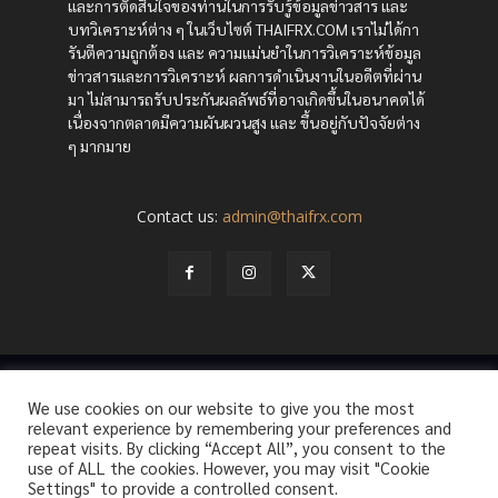
และการตัดสินใจของท่านในการรับรู้ข้อมูลข่าวสาร และ
บทวิเคราะห์ต่าง ๆ ในเว็บไซต์ THAIFRX.COM เราไม่ได้กา
รันตีความถูกต้อง และ ความแม่นยำในการวิเคราะห์ข้อมูล
ข่าวสารและการวิเคราะห์ ผลการดำเนินงานในอดีตที่ผ่าน
มา ไม่สามารถรับประกันผลลัพธ์ที่อาจเกิดขึ้นในอนาคตได้
เนื่องจากตลาดมีความผันผวนสูง และ ขึ้นอยู่กับปัจจัยต่าง
ๆ มากมาย
Contact us:
admin@thaifrx.com
© Copyright - © 2565 THAIFRX.COM
We use cookies on our website to give you the most
HOME
ANALYSIS BY THAIFRX
NEWSTODAY
CRYPTO
relevant experience by remembering your preferences and
KNOWLEDGE
repeat visits. By clicking “Accept All”, you consent to the
use of ALL the cookies. However, you may visit "Cookie
Settings" to provide a controlled consent.