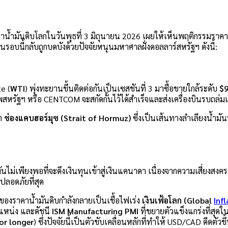
น้ำมันดิบโลกในวันพุธที่ 3 มิถุนายน 2026 เผยให้เห็นพฤติกรรมราคา
อบนี้กลับถูกบดบังด้วยปัจจัยหนุนมหาศาลฝั่งดอลลาร์สหรัฐฯ ดังนี้:
e (
WTI
) พุ่งทะยานขึ้นติดต่อกันเป็นเซสชันที่ 3 มาซื้อขายใกล้ระดับ
$9
หรัฐฯ หรือ CENTCOM จะสกัดกั้นไว้ได้สำเร็จและส่งเครื่องบินรบถล่ม
่า
ช่องแคบฮอร์มุซ (Strait of Hormuz)
ซึ่งเป็นเส้นทางลำเลียงน้ำมัน
ไม่เพียงพอที่จะดึงเงินทุนเข้าสู่เงินแคนาดา เนื่องจากความเสี่ยงสงค
ปลอดภัยที่สุด
องราคาน้ำมันดิบกำลังกลายเป็นเชื้อไฟเร่ง
เงินเฟ้อโลก (Global
Inf
ำแหน่ง และดัชนี
ISM Manufacturing PMI
ที่ขยายตัวแข็งแกร่งที่สุดใน
or longer
) ซึ่งปัจจัยนี้เป็นตัวขับเคลื่อนหลักที่ทำให้ USD/CAD ดีดตั