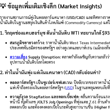
💡 ข้อมูลเพิ่มเติมเชิงลึก (Market Insights)
รายงานสถานการณ์คู่เงินดอลลาร์แคนาดา (
USD/CAD
) และทิศทางราคา
น้ำมันดิบในฐานะสกุลเงินสินค้าโภคภัณฑ์ (Commodity Currency) แต่ในร
1. วิกฤตช่องแคบฮอร์มุซ ดันน้ำมันดิบ WTI ทะยานใกล้ $93
สมรภูมิขยายวงกว้าง:
ราคาน้ำมันดิบ West Texas Intermediat
ประเทศพันธมิตรของสหรัฐฯ อย่างคูเวตและบาห์เรน (แม้กองทัพส
ความเสี่ยง
Supply Disruption:
ตลาดกำลังเผชิญกับความกลัวว
อุปทานน้ำมันดิบโลกโดยตรง
2. ทำไมน้ำมันพุ่ง แต่เงินแคนาดา (CAD) กลับอ่อนค่า?
ดอลลาร์สหรัฐฯ เป็นซูเปอร์เซฟเฮเวน:
ปัจจัยบวกของราคาน้ำมัน
แห่เข้าถือครองเงินดอลลาร์สหรัฐฯ (
USD
) ในฐานะหลุมหลบภัยที่
ความกังวล Stagflation และดอกเบี้ยเฟด:
คลื่นความร้อนแรงข
หน้านี้ ทั้งตัวเลข
JOLTS Job Openings
ที่พุ่งแตะ 7.61 ล้านต
ลดดอกเบี้ย และต้องคงดอกเบี้ยในระดับสูงยาวนานขึ้น (
Higher f