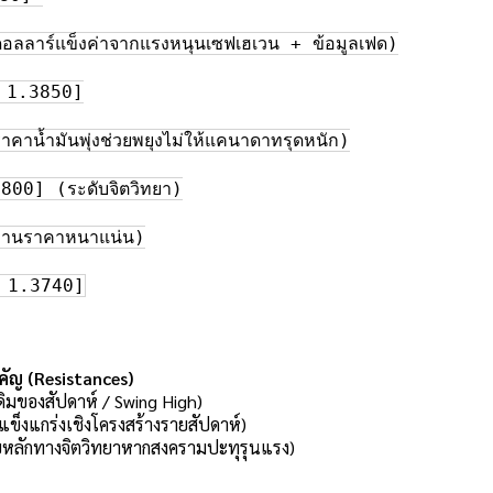
ร์แข็งค่าจากแรงหนุนเซฟเฮเวน + ข้อมูลเฟด)

 1.3850]

มันพุ่งช่วยพยุงไม่ให้แคนาดาทรุดหนัก)

0] (ระดับจิตวิทยา)

นราคาหนาแน่น)

ัญ (Resistances)
เดิมของสัปดาห์ / Swing High)
ข็งแกร่งเชิงโครงสร้างรายสัปดาห์)
หลักทางจิตวิทยาหากสงครามปะทุรุนแรง)