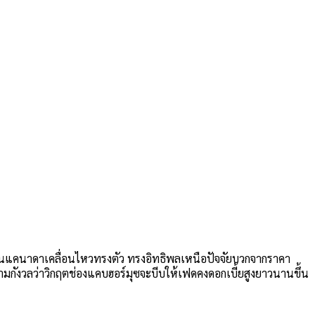
ห้เงินแคนาดาเคลื่อนไหวทรงตัว ทรงอิทธิพลเหนือปัจจัยบวกจากราคา
วามกังวลว่าวิกฤตช่องแคบฮอร์มุซจะบีบให้เฟดคงดอกเบี้ยสูงยาวนานขึ้น