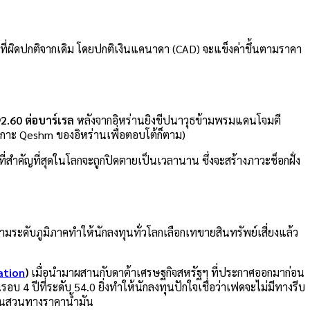
ที่ผิดปกติจากเดิม โดยปกติเงินแคนาดา (CAD) จะแข็งค่าขึ้นตามราคา
2.60 ต่อบาร์เรล
หลังจากอิหร่านยิงขีปนาวุธข้ามพรมแดนโจมตี
เกาะ Qeshm ของอิหร่านเพื่อตอบโต้ก็ตาม)
ที่สำคัญที่สุดในโลกจะถูกปิดตายเป็นเวลานาน ซึ่งจะสร้างภาวะช็อกฝั่ง
รามระดับภูมิภาคทำให้นักลงทุนทั่วโลกเลือกเทขายสินทรัพย์เสี่ยงแล้ว
lation
)
เมื่อนำมาผสานกับดาต้าเศรษฐกิจสหรัฐฯ ที่ประกาศออกมาก่อน
รอบ 4 ปีที่ระดับ 54.0 ยิ่งทำให้นักลงทุนปักใจเชื่อว่าเฟดจะไม่มีทางรีบ
วขึ้นสวนทางราคาน้ำมัน