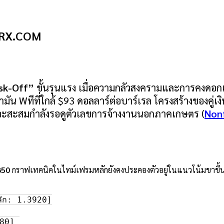
FRX.COM
sk-Off”
ขั้นรุนแรง เมื่อความกลัวสงครามและการคงดอก
มัน Wทีที่ใกล้ $93 ดอลลาร์ต่อบาร์เรล โครงสร้างของคู่เง
ี่จะสะสมกำลังรอดูตัวเลขการจ้างงานนอกภาคเกษตร (
Non
850
กราฟเทคนิคในไทม์เฟรมหลักยังคงประคองตัวอยู่ในแนวโน้มขาขึ้น โด
ัก: 1.3920]

80] 
