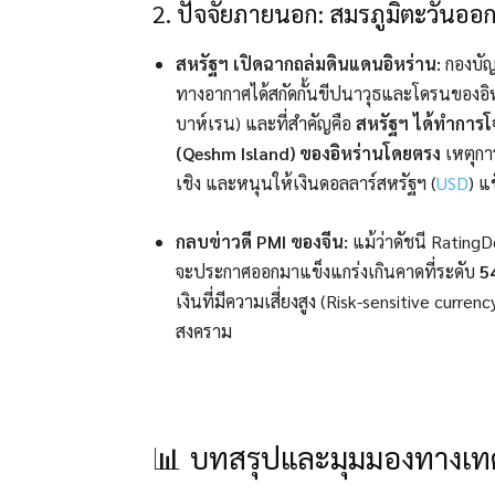
2. ปัจจัยภายนอก: สมรภูมิตะวันออ
สหรัฐฯ เปิดฉากถล่มดินแดนอิหร่าน:
กองบัญ
ทางอากาศได้สกัดกั้นขีปนาวุธและโดรนของอิ
บาห์เรน) และที่สำคัญคือ
สหรัฐฯ ได้ทำการโ
(Qeshm Island) ของอิหร่านโดยตรง
เหตุกา
เชิง และหนุนให้เงินดอลลาร์สหรัฐฯ (
USD
) แ
กลบข่าวดี PMI ของจีน:
แม้ว่าดัชนี Rating
จะประกาศออกมาแข็งแกร่งเกินคาดที่ระดับ
5
เงินที่มีความเสี่ยงสูง (Risk-sensitive curre
สงคราม
📊 บทสรุปและมุมมองทางเ