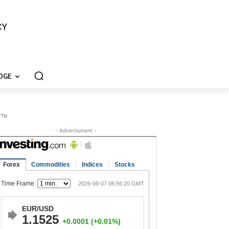
CY
DGE
่าน
- Advertisment -