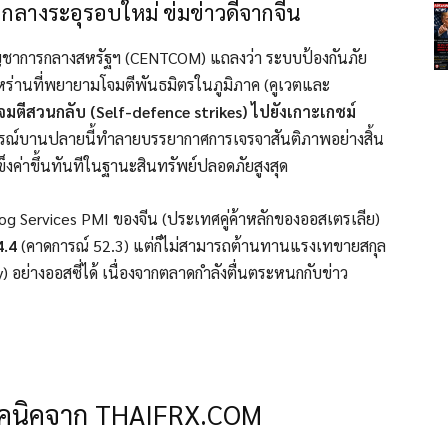
กกลางระอุรอบใหม่ ข่มข่าวดีจากจีน
ชาการกลางสหรัฐฯ (CENTCOM) แถลงว่า ระบบป้องกันภัย
หร่านที่พยายามโจมตีพันธมิตรในภูมิภาค (คูเวตและ
จมตีสวนกลับ (Self-defence strikes) ไปยังเกาะเกชม์
รณ์บานปลายนี้ทำลายบรรยากาศการเจรจาสันติภาพอย่างสิ้น
ข็งค่าขึ้นทันทีในฐานะสินทรัพย์ปลอดภัยสูงสุด
Dog Services PMI ของจีน (ประเทศคู่ค้าหลักของออสเตรเลีย)
4.4
(คาดการณ์ 52.3) แต่ก็ไม่สามารถต้านทานแรงเทขายสกุล
ncy) อย่างออสซี่ได้ เนื่องจากตลาดกำลังตื่นตระหนกกับข่าว
ทคนิคจาก THAIFRX.COM