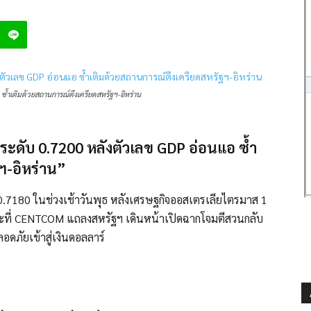
 ซ้ำเติมด้วยสถานการณ์ตึงเครียดสหรัฐฯ-อิหร่าน
้ระดับ 0.7200 หลังตัวเลข GDP อ่อนแอ ซ้ำ
ฯ-อิหร่าน”
ับ 0.7180 ในช่วงเช้าวันพุธ หลังเศรษฐกิจออสเตรเลียไตรมาส 1
ณะที่ CENTCOM แถลงสหรัฐฯ เดินหน้าเปิดฉากโจมตีสวนกลับ
อดภัยเข้าสู่เงินดอลลาร์