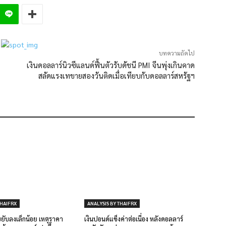
บทความถัดไป
เงินดอลลาร์นิวซีแลนด์ฟื้นตัวรับดัชนี PMI จีนพุ่งเกินคาด
สลัดแรงเทขายสองวันติดเมื่อเทียบกับดอลลาร์สหรัฐฯ
THAIFRX
ANALYSIS BY THAIFRX
ับลงเล็กน้อย เหตุราคา
เงินปอนด์แข็งค่าต่อเนื่อง หลังดอลลาร์