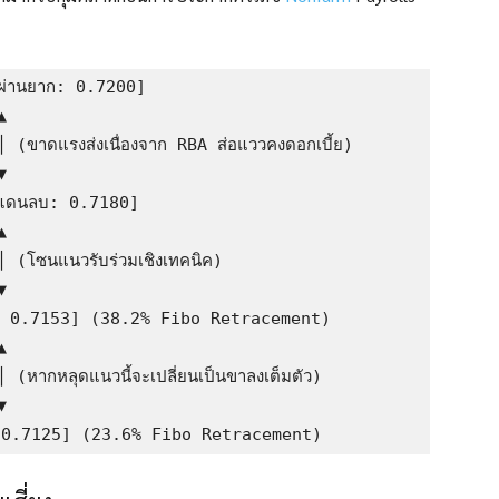
ผ่านยาก: 0.7200]



าดแรงส่งเนื่องจาก RBA ส่อแววคงดอกเบี้ย)



นแดนลบ: 0.7180]



โซนแนวรับร่วมเชิงเทคนิค)



: 0.7153] (38.2% Fibo Retracement)



กหลุดแนวนี้จะเปลี่ยนเป็นขาลงเต็มตัว)


