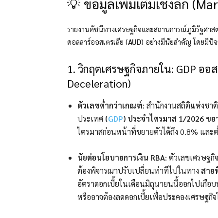
💡 ข้อมูลเพิ่มเติมเชิงลึก (Ma
รายงานดัชนีทางเศรษฐกิจและสถานการณ์ภูมิรัฐศาสตร์ใ
ดอลลาร์ออสเตรเลีย (
AUD
) อย่างมีนัยสำคัญ โดยมีปัจจ
1. วิกฤตเศรษฐกิจภายใน: GDP ออส
Deceleration)
ตัวเลขต่ำกว่าเกณฑ์:
สำนักงานสถิติแห่งชาต
ประเทศ
(
GDP
) ประจำไตรมาส 1/2026 ขยา
ไตรมาสก่อนหน้าที่ขยายตัวได้ถึง 0.8% และต่
นัยต่อนโยบายการเงิน RBA:
ตัวเลขเศรษฐกิจ
ต้องพิจารณาปรับเปลี่ยนท่าทีไปในทาง
สายพ
อัตราดอกเบี้ยในเดือนมิถุนายนนี้ออกไปเกือบ
หรืออาจต้องลดดอกเบี้ยเพื่อประคองเศรษฐก