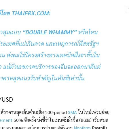
ห์โดย THAIFRX.COM:
อมรสุมแบบ
“DOUBLE WHAMMY”
หรือโดน
ะเทศที่แย่เกินคาด และเหตุการณ์ที่สหรัฐฯ
าน ส่งผลให้โครงสร้างทางเทคนิคฝั่งขาขึ้นใน
ัก แม้ตัวเลขภาคบริการของจีนจะออกมาดีแต่
ห้ราคาหลุดแนวรับสำคัญในทันทีเท่านั้น
D/USD
ห้ราคาหลุดเส้นค่าเฉลี่ย 100-period
SMA
ในไทม์เฟรมย่อย
cement
50% อีกครั้ง บ่งชี้ว่าโมเมนตัมฝั่งซื้อ (Bulls) เริ่มหมด
เข้ามาควบคุมตลาดก่อนการประกาศตัวเลข
Nonfarm
Payrolls