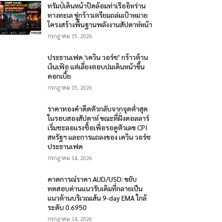
ทรัมป์เดินหน้าปิดล้อมท่าเรืออิหร่าน
ทางทะเล ขู่กร้าวเตรียมถล่มเป้าหมาย
โครงสร้างพื้นฐานพลังงานสัปดาห์หน้า
กรกฎาคม 15, 2026
ประธานเฟด ‘เควิน วอร์ช’ กร้าวต้าน
เงินเฟ้อ แต่เลี่ยงตอบปมเดินหน้าขึ้น
ดอกเบี้ย
กรกฎาคม 15, 2026
ราคาทองคำดีดตัวกลับจากจุดต่ำสุด
ในรอบสองสัปดาห์ ขณะที่ฝั่งดอลลาร์
เริ่มชะลอแรงซื้อเพื่อรอดูตัวเลข CPI
สหรัฐฯ และการแถลงของ เควิน วอร์ช
ประธานเฟด
กรกฎาคม 14, 2026
คาดการณ์ราคา AUD/USD: ขยับ
ทดสอบด่านแนวรับเดิมที่กลายเป็น
แนวต้านบริเวณเส้น 9-day EMA ใกล้
ระดับ 0.6950
กรกฎาคม 14, 2026