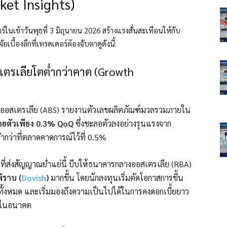
rket Insights)
นเช้าวันพุธที่ 3 มิถุนายน 2026 สร้างแรงสั่นสะเทือนให้กับ
ัยเบื้องลึกที่เทรดเดอร์ต้องจับตาดูดังนี้:
เตรเลียโตต่ำกว่าคาด (Growth
ิออสเตรเลีย (ABS) รายงานตัวเลขผลิตภัณฑ์มวลรวมภายใน
ยตัวเพียง 0.3% QoQ
ซึ่งชะลอตัวลงอย่างรุนแรงจาก
ำกว่าที่ตลาดคาดการณ์ไว้ที่ 0.5%
ที่ส่งสัญญาณย่ำแย่นี้ บีบให้ธนาคารกลางออสเตรเลีย (RBA)
ิราบ (
Dovish
)
มากขึ้น โดยนักลงทุนเริ่มตัดโอกาสการขึ้น
ทั้งหมด และเริ่มมองถึงความเป็นไปได้ในการคงดอกเบี้ยยาว
ิจในอนาคต