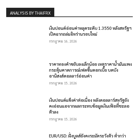
ANALYSIS BY THAIFRX
เงินปอนด์อ่อนค่าหลุดระดับ 1.3550 หลังสหรัฐฯ
เปิดฉากถล่มอิหร่านรอบใหม่
กรกฎาคม 16, 2026
ราคาทองคำขยับลงเล็กน้อย เหตุราคาน้ำมันแพง
กระตุ้นคาดการณ์เฟดขึ้นดอกเบี้ย บดบัง
อานิสงส์ดอลลาร์อ่อนค่า
กรกฎาคม 15, 2026
เงินปอนด์แข็งค่าต่อเนื่อง หลังดอลลาร์สหรัฐยัง
คงอ่อนแอจากผลกระทบข้อมูลเงินเฟ้อที่ชะลอ
ตัวลง
กรกฎาคม 15, 2026
EUR/USD: ฝั่งบูลส์ยังคงระมัดระวังตัว ต่ำกว่า