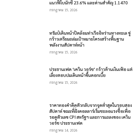
แนวฟีโบนักชี 23.6% และด่านสำคัญ 1.1470
กรกฎาคม 15, 2026
ทรัมป์เดินหน้าปิดล้อมท่าเรืออิหร่านทางทะเล ขู่
กร้าวเตรียมถล่มเป้าหมายโครงสร้างพื้นฐาน
พลังงานสัปดาห์หน้า
กรกฎาคม 15, 2026
ประธานเฟด ‘เควิน วอร์ช’ กร้าวต้านเงินเฟ้อ แต่
เลี่ยงตอบปมเดินหน้าขึ้นดอกเบี้ย
กรกฎาคม 15, 2026
ราคาทองคำดีดตัวกลับจากจุดต่ำสุดในรอบสอง
สัปดาห์ ขณะที่ฝั่งดอลลาร์เริ่มชะลอแรงซื้อเพื่อ
รอดูตัวเลข CPI สหรัฐฯ และการแถลงของ เควิน
วอร์ช ประธานเฟด
กรกฎาคม 14, 2026