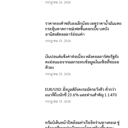
กรกฎาคม 16, 2026
ราคาทองคำขยับลงเล็กน้อย เหตุราคาน้ำมันแพง
กระตุ้นคาดการณ์เฟดขึ้นดอกเบี้ย บดบัง
อานิสงส์ดอลลาร์อ่อนค่า
กรกฎาคม 15, 2026
เงินปอนด์แข็งค่าต่อเนื่อง หลังดอลลาร์สหรัฐยัง
คงอ่อนแอจากผลกระทบข้อมูลเงินเฟ้อที่ชะลอ
ตัวลง
กรกฎาคม 15, 2026
EUR/USD: ฝั่งบูลส์ยังคงระมัดระวังตัว ต่ำกว่า
แนวฟีโบนักชี 23.6% และด่านสำคัญ 1.1470
กรกฎาคม 15, 2026
ทรัมป์เดินหน้าปิดล้อมท่าเรืออิหร่านทางทะเล ขู่
กร้าวเตรียมถล่มเป้าหมายโครงสร้างพื้นฐาน