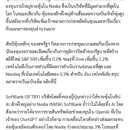
ลงทุนรายใหญ่ขายหุ้นใน Nvidia ซึ่งเป็นบริษัทที่มีมูลค่ามากที่สุดใน
โลก ในขณะเดียวกัน หุ้นของยักษ์ใหญ่ด้านสื่อและความบันเทิงก็พุ่งสูง
ขึ้นหลังจากที่บริษัทเพิ่มเป้าหมายการประหยัดต้นทุนและหารือเกี่ยว
กับแผนการลงทุนจำนวนมาก
ดัชนีหุ้นหลักๆ ของสหรัฐฯ ปิดฉากการประชุมแบบผสมกันเนื่องจาก
นักลงทุนรอรายละเอียดเกี่ยวกับการยุติการปิดตัวของรัฐบาลที่สร้าง
สถิติใหม่ S&P 500 เพิ่มขึ้น 0.2% ขณะที่ Dow เพิ่มขึ้น 1.2%
เทคโนโลยีเป็นภาคส่วนที่มีผลการดำเนินงานอ่อนแอที่สุด และ
Nasdaq ที่เน้นเทคโนโลยีลดลง 0.3% สำหรับ
อินเวสโทพีเดีย
สรุป
ตลาดรายวันฉบับเต็ม คลิกที่นี่
SoftBank (SFTBY) บริษัทโฮลดิ้งของญี่ปุ่นกล่าวว่าได้ขายหุ้นในชิป
AI ยักษ์ใหญ่อย่าง Nvidia (NVDA) SoftBank ย้ำว่าไม่ได้ละทิ้ง AI โดย
สังเกตว่ารายได้จากการขายสินทรัพย์จะช่วยลงทุนใน OpenAI ที่เป็น
เจ้าของ ChatGPT อย่างไรก็ตาม การเคลื่อนไหวดังกล่าวส่งผลกระทบ
ต่อหุ้นเซมิคอนดักเตอร์ โดย Nvidia ร่วงลงประมาณ 3% ในขณะที่