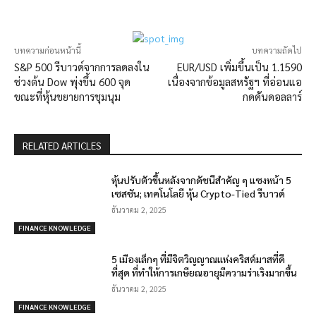
บทความก่อนหน้านี้
บทความถัดไป
S&P 500 รีบาวด์จากการลดลงใน
EUR/USD เพิ่มขึ้นเป็น 1.1590
ช่วงต้น Dow พุ่งขึ้น 600 จุด
เนื่องจากข้อมูลสหรัฐฯ ที่อ่อนแอ
ขณะที่หุ้นขยายการชุมนุม
กดดันดอลลาร์
RELATED ARTICLES
หุ้นปรับตัวขึ้นหลังจากดัชนีสำคัญ ๆ แซงหน้า 5
เซสชัน; เทคโนโลยี หุ้น Crypto-Tied รีบาวด์
ธันวาคม 2, 2025
FINANCE KNOWLEDGE
5 เมืองเล็กๆ ที่มีจิตวิญญาณแห่งคริสต์มาสที่ดี
ที่สุด ที่ทำให้การเกษียณอายุมีความร่าเริงมากขึ้น
ธันวาคม 2, 2025
FINANCE KNOWLEDGE