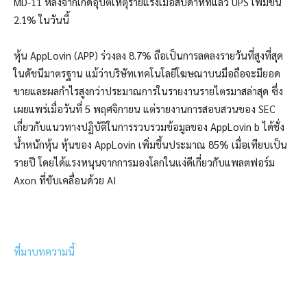
MD-11 หลังจากเกิดอุบัติเหตุร้ายแรงเมื่อสัปดาห์ที่แล้ว UPS เพิ่มขึ้น
2.1% ในวันนี้
หุ้น AppLovin (APP) ร่วงลง 8.7% ถือเป็นการลดลงรายวันที่สูงที่สุด
ในดัชนีมาตรฐาน แม้ว่าบริษัทเทคโนโลยีโฆษณาบนมือถือจะมียอด
ขายและผลกำไรสูงกว่าประมาณการในรายงานรายไตรมาสล่าสุด ซึ่ง
เผยแพร่เมื่อวันที่ 5 พฤศจิกายน แต่รายงานการสอบสวนของ SEC
เกี่ยวกับแนวทางปฏิบัติในการรวบรวมข้อมูลของ AppLovin b ได้ชั่ง
น้ำหนักหุ้น หุ้นของ AppLovin เพิ่มขึ้นประมาณ 85% เมื่อเทียบเป็น
รายปี โดยได้แรงหนุนจากการมองโลกในแง่ดีเกี่ยวกับแพลตฟอร์ม
Axon ที่ขับเคลื่อนด้วย AI
ที่มาบทความนี้