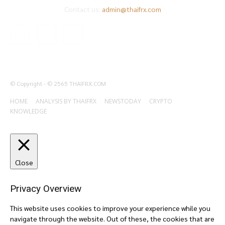
Contact us:
admin@thaifrx.com
© Copyright - © 2565 THAIFRX.COM
HOME
ANALYSIS BY THAIFRX
NEWSTODAY
CRYPTO
KNOWLEDGE
Close
Privacy Overview
This website uses cookies to improve your experience while you
navigate through the website. Out of these, the cookies that are