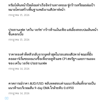
ทรัมป์เดินหน้าปิดล้อมท่าเรืออิหร่านทางทะเล ขู่กร้าวเตรียมถล่มเป้า
หมายโครงสร้างพื้นฐานพลังงานสัปดาห์หน้า
กรกฎาคม 15, 2026
ประธานเฟด ‘เควิน วอร์ช’ กร้าวต้านเงินเฟ้อ แต่เลี่ยงตอบปมเดินหน้า
ขึ้นดอกเบี้ย
กรกฎาคม 15, 2026
ราคาทองคำดีดตัวกลับจากจุดต่ำสุดในรอบสองสัปดาห์ ขณะที่ฝั่ง
ดอลลาร์เริ่มชะลอแรงซื้อเพื่อรอดูตัวเลข CPI สหรัฐฯ และการแถลง
ของ เควิน วอร์ช ประธานเฟด
กรกฎาคม 14, 2026
คาดการณ์ราคา AUD/USD: ขยับทดสอบด่านแนวรับเดิมที่กลายเป็น
แนวต้านบริเวณเส้น 9-day EMA ใกล้ระดับ 0.6950
กรกฎาคม 14, 2026