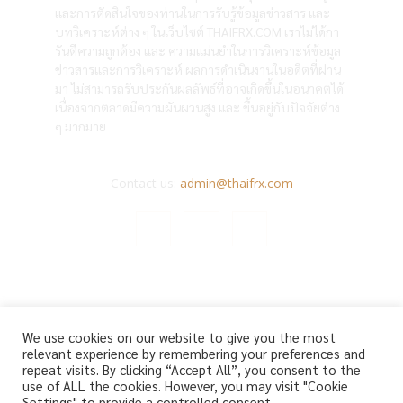
และการตัดสินใจของท่านในการรับรู้ข้อมูลข่าวสาร และ
บทวิเคราะห์ต่าง ๆ ในเว็บไซต์ THAIFRX.COM เราไม่ได้กา
รันตีความถูกต้อง และ ความแม่นยำในการวิเคราะห์ข้อมูล
ข่าวสารและการวิเคราะห์ ผลการดำเนินงานในอดีตที่ผ่าน
มา ไม่สามารถรับประกันผลลัพธ์ที่อาจเกิดขึ้นในอนาคตได้
เนื่องจากตลาดมีความผันผวนสูง และ ขึ้นอยู่กับปัจจัยต่าง
ๆ มากมาย
Contact us:
admin@thaifrx.com
© Copyright - © 2565 THAIFRX.COM
We use cookies on our website to give you the most
HOME
ANALYSIS BY THAIFRX
NEWSTODAY
CRYPTO
relevant experience by remembering your preferences and
KNOWLEDGE
repeat visits. By clicking “Accept All”, you consent to the
use of ALL the cookies. However, you may visit "Cookie
Settings" to provide a controlled consent.