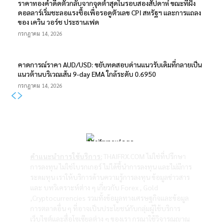
ราคาทองคำดีดตัวกลับจากจุดต่ำสุดในรอบสองสัปดาห์ ขณะที่ฝั่ง
ดอลลาร์เริ่มชะลอแรงซื้อเพื่อรอดูตัวเลข CPI สหรัฐฯ และการแถลง
ของ เควิน วอร์ช ประธานเฟด
กรกฎาคม 14, 2026
คาดการณ์ราคา AUD/USD: ขยับทดสอบด่านแนวรับเดิมที่กลายเป็น
แนวต้านบริเวณเส้น 9-day EMA ใกล้ระดับ 0.6950
กรกฎาคม 14, 2026
คำแนะนำการใช้บริการ:
THAIFRX.COM ไม่ใช่ที่ปรึกษา
การลงทุน ไม่ใช่โบรกเกอร์ ไม่ได้ชี้นำการลงทุน และไม่มีการ
ระดมทุน เราให้บริการด้านความรู้การลงทุน ข้อมูลข่าวสาร
และ บทวิเคราะห์ต่าง ๆ เกี่ยวกับ Forex , Gold
,Cryptocurrencies รวมทั้งข้อมูลทางเศรษฐกิจและข้อมูล
การตลาดอื่น ๆ ที่อาจเป็นประโยชน์กับกลุ่มผู้ใช้บริการ
เว็บไซต์และสื่อโซเซียลต่าง ๆ ของเรา กรุณาใช้วิจารณญาณ