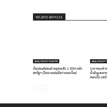
RELATED ARTICLES
ANALYSIS BY THAIFRX
ANALYSIS BY 
เงินปอนด์อ่อนค่าหลุดระดับ 1.3550 หลัง
ราคาทองคำขย
สหรัฐฯ เปิดฉากถล่มอิหร่านรอบใหม่
น้ำมันแพงกระ
ดอกเบี้ย บดบ