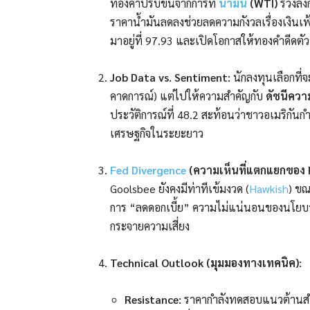
ทองคำปรับขึ้นจากการที่
น้ำมัน
(WTI)
ร่วงลงก
ราคาน้ำมันลดลงช่วยลดความกังวลเรื่องเงินเฟ้อ
มาอยู่ที่ 97.93 และเปิดโอกาสให้ทองคำดีดตัวข
Job Data vs. Sentiment:
นักลงทุนเลือกที่
คาดการณ์) แต่ไปให้ความสำคัญกับ
ดัชนีความ
ประวัติการณ์ที่ 48.2 สะท้อนว่าชาวอเมริกัน
เศรษฐกิจในระยะยาว
Fed
Divergence
(ความเห็นที่แตกแยกของ 
Goolsbee ยังคงมีท่าทีเข้มงวด (
Hawkish
) ขณ
การ “ลดดอกเบี้ย” ความไม่แน่นอนของนโยบา
กระจายความเสี่ยง
Technical Outlook (มุมมองทางเทคนิค):
Resistance:
ราคากำลังทดสอบแนวต้านสำ