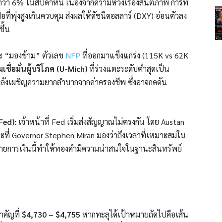
ว่า 6% ในสัปดาห์นี้ เนื่องจากความหวังเรื่องสันติภาพ การที่
ที่พุ่งสูงเกินควบคุม ส่งผลให้ดัชนีดอลลาร์ (DXY) อ่อนตัวลง
ึ้น
จะ “มองข้าม” ตัวเลข
NFP
ที่ออกมาแข็งแกร่ง (115K vs 62K
เชื่อมั่นผู้บริโภค (U-Mich)
ที่ร่วงแตะระดับต่ำสุดเป็น
กำลังเผชิญความยากลำบากจากค่าครองชีพ ซึ่งอาจกดดัน
Fed):
เจ้าหน้าที่ Fed เริ่มส่งสัญญาณไม่ตรงกัน โดย Austan
ะที่ Governor Stephen Miran มองว่าถึงเวลาที่เหมาะสมใน
ยการเงินนี้ทำให้ทองคำมีความน่าสนใจในฐานะสินทรัพย์
คัญที่
$4,730 – $4,755
หากทะลุได้เป้าหมายถัดไปคือเส้น