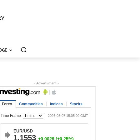
CY
DGE
- Advertisment -