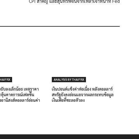
CPI สำคัญ และสุนทรพจน์จากเหล่าเจ้าหน้าที่ Fed
THAIFRX
ANALYSIS BY THAIFRX
ับลงเล็กน้อย เหตุราคา
เงินปอนด์แข็งค่าต่อเนื่อง หลังดอลลาร์
ตุ้นคาดการณ์เฟดขึ้น
สหรัฐยังคงอ่อนแอจากผลกระทบข้อมูล
ังอานิสงส์ดอลลาร์อ่อนค่า
เงินเฟ้อที่ชะลอตัวลง