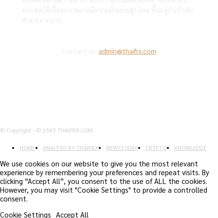
อนาคตได้เนื่องจากตลาดมีความผันผวนสูง และ ขึ้นอยู่กับปัจจัย
ต่าง ๆ มากมาย
Contact us:
admin@thaifrx.com
© Copyright - © 2565 THAIFRX.COM
HOME
ANALYSIS BY THAIFRX
NEWSTODAY
CRYPTO
KNOWLEDGE
We use cookies on our website to give you the most relevant
experience by remembering your preferences and repeat visits. By
clicking “Accept All”, you consent to the use of ALL the cookies.
However, you may visit "Cookie Settings" to provide a controlled
consent.
Cookie Settings
Accept All