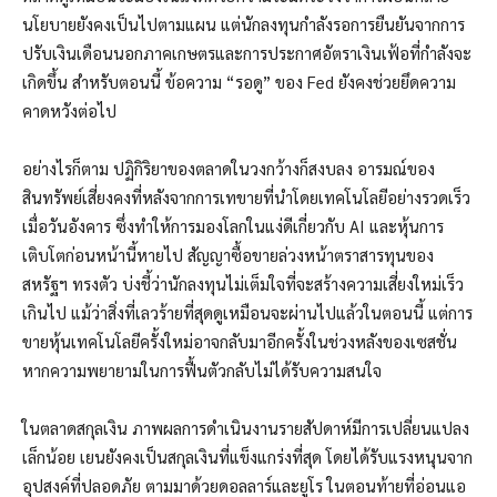
นโยบายยังคงเป็นไปตามแผน แต่นักลงทุนกำลังรอการยืนยันจากการ
ปรับเงินเดือนนอกภาคเกษตรและการประกาศอัตราเงินเฟ้อที่กำลังจะ
เกิดขึ้น สำหรับตอนนี้ ข้อความ “รอดู” ของ Fed ยังคงช่วยยึดความ
คาดหวังต่อไป
อย่างไรก็ตาม ปฏิกิริยาของตลาดในวงกว้างก็สงบลง อารมณ์ของ
สินทรัพย์เสี่ยงคงที่หลังจากการเทขายที่นำโดยเทคโนโลยีอย่างรวดเร็ว
เมื่อวันอังคาร ซึ่งทำให้การมองโลกในแง่ดีเกี่ยวกับ AI และหุ้นการ
เติบโตก่อนหน้านี้หายไป สัญญาซื้อขายล่วงหน้าตราสารทุนของ
สหรัฐฯ ทรงตัว บ่งชี้ว่านักลงทุนไม่เต็มใจที่จะสร้างความเสี่ยงใหม่เร็ว
เกินไป แม้ว่าสิ่งที่เลวร้ายที่สุดดูเหมือนจะผ่านไปแล้วในตอนนี้ แต่การ
ขายหุ้นเทคโนโลยีครั้งใหม่อาจกลับมาอีกครั้งในช่วงหลังของเซสชั่น
หากความพยายามในการฟื้นตัวกลับไม่ได้รับความสนใจ
ในตลาดสกุลเงิน ภาพผลการดำเนินงานรายสัปดาห์มีการเปลี่ยนแปลง
เล็กน้อย เยนยังคงเป็นสกุลเงินที่แข็งแกร่งที่สุด โดยได้รับแรงหนุนจาก
อุปสงค์ที่ปลอดภัย ตามมาด้วยดอลลาร์และยูโร ในตอนท้ายที่อ่อนแอ