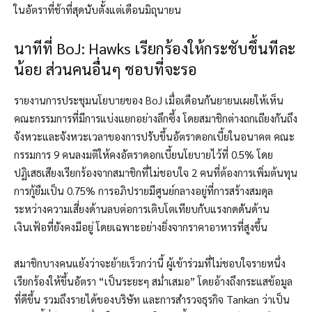
ในอัตราที่ช้าที่สุดนับตั้งแต่เดือนมิถุนายน
นาทีที่ BoJ: Hawks เรียกร้องให้กระชับขึ้นทีละ
น้อย ส่วนคนอื่นๆ ชอบที่จะรอ
รายงานการประชุมนโยบายของ BoJ เมื่อเดือนกันยายนเผยให้เห็น
คณะกรรมการที่มีการแบ่งแยกอย่างลึกซึ้ง โดยสมาชิกต่างถกเถียงกันถึง
จังหวะและจังหวะเวลาของการปรับขึ้นอัตราดอกเบี้ยในอนาคต คณะ
กรรมการ 9 คนลงมติให้คงอัตราดอกเบี้ยนโยบายไว้ที่ 0.5% โดย
ปฏิเสธเสียงเรียกร้องจากสมาชิกที่ไม่ชอบใจ 2 คนที่ต้องการเพิ่มต้นทุน
การกู้ยืมเป็น 0.75% การอภิปรายมีศูนย์กลางอยู่ที่การสร้างสมดุล
ระหว่างความเสี่ยงด้านลบต่อการเติบโตเทียบกับแรงกดดันด้าน
เงินเฟ้อที่ยังคงมีอยู่ โดยเฉพาะอย่างยิ่งจากราคาอาหารที่สูงขึ้น
สมาชิกบางคนแย้งว่าจะย้ายเร็วกว่านี้ ผู้เข้าร่วมที่ไม่ชอบใจรายหนึ่ง
เรียกร้องให้ขึ้นอัตรา “เป็นระยะๆ สม่ำเสมอ” โดยอ้างถึงกระแสข้อมูล
ที่ดีขึ้น รวมถึงรายได้ของบริษัท และการสำรวจธุรกิจ Tankan ว่าเป็น