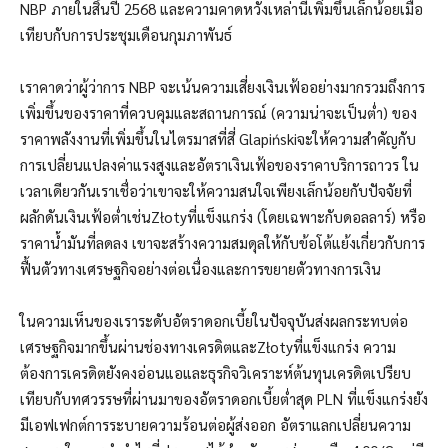
NBP ภายในสิ้นปี 2568 และความคาดหวังเหล่านี้เพิ่มขึ้นเล็กน้อยเมื่อ
เทียบกับการประชุมเดือนกุมภาพันธ์
เราคาดว่าผู้ว่าการ NBP จะเน้นความเสี่ยงเงินเฟ้ออย่างมากรวมถึงการ
เพิ่มขึ้นของราคาที่ควบคุมและสถานการณ์ (ความน่าจะเป็นต่ำ) ของ
ราคาพลังงานที่เพิ่มขึ้นในไตรมาสที่สี่ Glapińskiจะให้ความสำคัญกับ
การเปลี่ยนแปลงค่าแรงสูงและอัตราเงินเฟ้อของราคาบริการถาวร ใน
เวลาเดียวกันเราเชื่อว่าเขาจะให้ความสนใจเพียงเล็กน้อยกับปัจจัยที่
ผลักดันเงินเฟ้อต่ำเช่นZłotyที่แข็งแกร่ง (โดยเฉพาะกับดอลลาร์) หรือ
ราคาน้ำมันที่ลดลง เขาจะสร้างความสมดุลให้กับข้อโต้แย้งเกี่ยวกับการ
ฟื้นตัวทางเศรษฐกิจอย่างต่อเนื่องและการขยายตัวทางการเงิน
ในความเห็นของเราระดับอัตราดอกเบี้ยในปัจจุบันส่งผลกระทบต่อ
เศรษฐกิจมากขึ้นผ่านช่องทางเครดิตและZłotyที่แข็งแกร่ง ความ
ต้องการเครดิตยังคงอ่อนแอและธุรกิจวิเคราะห์ต้นทุนเครดิตเปรียบ
เทียบกับทศวรรษที่ผ่านมาของอัตราดอกเบี้ยต่ำสุด PLN ที่แข็งแกร่งยัง
มีเอฟเฟกต์การระบายความร้อนต่อผู้ส่งออก อัตราแลกเปลี่ยนความ