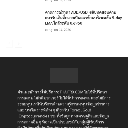
คาดการณ์ราคา AUD/USD: ขยับทดสอบด่าน
แนวรับเดิมที่กลายเป็นแนวต้านบริเวณเส้น 9-day
EMA ใกล้ระดับ 0.6950
กรกฎาคม 14, 2026
คำแนะนำการใช้บริการ:
THAIFRX.COM ไม่ใช่ที่ปรึกษา
การลงทุน ไม่ใช่โบรกเกอร์ ไม่ได้ชี้นำการลงทุน และไม่มีการ
ระดมทุน เราให้บริการด้านความรู้การลงทุน ข้อมูลข่าวสาร
และ บทวิเคราะห์ต่าง ๆ เกี่ยวกับ Forex , Gold
,Cryptocurrencies รวมทั้งข้อมูลทางเศรษฐกิจและข้อมูล
การตลาดอื่น ๆ ที่อาจเป็นประโยชน์กับกลุ่มผู้ใช้บริการ
เว็บไซต์และสื่อโซเซียลต่าง ๆ ของเรา กรุณาใช้วิจารณญาณ