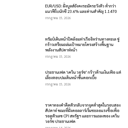
EUR/USD: ฝั่งบูลส์ยังคงระมัดระวังตัว ต่ำกว่า
แนวฟีโบนักชี 23.6% และด่านสำคัญ 1.1470
กรกฎาคม 15, 2026
ทรัมป์เดินหน้าปิดล้อมท่าเรืออิหร่านทางทะเล ขู่
กร้าวเตรียมถล่มเป้าหมายโครงสร้างพื้นฐาน
พลังงานสัปดาห์หน้า
กรกฎาคม 15, 2026
ประธานเฟด ‘เควิน วอร์ช’ กร้าวต้านเงินเฟ้อ แต่
เลี่ยงตอบปมเดินหน้าขึ้นดอกเบี้ย
กรกฎาคม 15, 2026
ราคาทองคำดีดตัวกลับจากจุดต่ำสุดในรอบสอง
สัปดาห์ ขณะที่ฝั่งดอลลาร์เริ่มชะลอแรงซื้อเพื่อ
รอดูตัวเลข CPI สหรัฐฯ และการแถลงของ เควิน
วอร์ช ประธานเฟด
กรกฎาคม 14, 2026