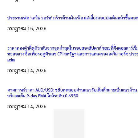
ประธานเฟด ‘เควิน วอร์ช’ กร้าวต้านเงินเฟ้อ แต่เลี่ยงตอบปมเดินหน้าขึ้นดอกเ
กรกฎาคม 15, 2026
ราคาทองคำดีดตัวกลับจากจุดต่ำสุดในรอบสองสัปดาห์ ขณะที่ฝั่งดอลลาร์เริ่
ชะลอแรงซื้อเพื่อรอดูตัวเลข CPI สหรัฐฯ และการแถลงของ เควิน วอร์ช ปร
เฟด
กรกฎาคม 14, 2026
คาดการณ์ราคา AUD/USD: ขยับทดสอบด่านแนวรับเดิมที่กลายเป็นแนวต้าน
บริเวณเส้น 9-day EMA ใกล้ระดับ 0.6950
กรกฎาคม 14, 2026