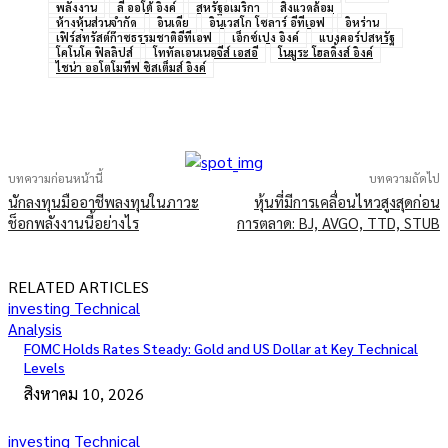
พลังงาน
ลี ออโต้ อิงค์
สหรัฐอเมริกา
สิ่งแวดล้อม
ห้างหุ้นส่วนจำกัด
อินเดีย
อินเวสโก โซลาร์ อีทีเอฟ
อิหร่าน
เฟิร์สทรัสต์ก๊าซธรรมชาติอีทีเอฟ
เอ็กซ์เปง อิงค์
แบงคอร์ปสหรัฐ
โคโนโค ฟิลลิปส์
โททัลเอนเนอจีส์ เอสอี
โนมูระ โฮลดิ้งส์ อิงค์
ไชน่า ออโตโมทีฟ ซิสเต็มส์ อิงค์
บทความก่อนหน้านี้
บทความถัดไป
นักลงทุนมืออาชีพลงทุนในภาวะ
หุ้นที่มีการเคลื่อนไหวสูงสุดก่อน
ช็อกพลังงานนี้อย่างไร
การตลาด: BJ, AVGO, TTD, STUB
RELATED ARTICLES
investing Technical
Analysis
FOMC Holds Rates Steady: Gold and US Dollar at Key Technical
Levels
สิงหาคม 10, 2026
investing Technical