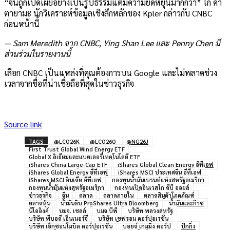
“จีนถูกเปิดเผยอย่างเป็นรูปธรรมแต่มีความยืดหยุ่นมากกว่า” โก คา
ตายามะ นักวิเคราะห์ข้อมูลเชิงลึกหลักของ Kpler กล่าวกับ CNBC
ก่อนหน้านี้
— Sam Meredith จาก CNBC, Ying Shan Lee และ Penny Chen มี
ส่วนร่วมในรายงานนี้
เลือก CNBC เป็นแหล่งที่คุณต้องการบน Google และไม่พลาดช่วง
เวลาจากชื่อที่น่าเชื่อถือที่สุดในข่าวธุรกิจ
Source link
TAGS
@LCO26K
@LCO26Q
@NG26J
First Trust Global Wind Energy ETF
Global X ลิเธียมและแบตเตอรี่เทคโนโลยี ETF
iShares China Large-Cap ETF
iShares Global Clean Energy อีทีเอฟ
iShares Global Energy อีทีเอฟ
iShares MSCI ประเทศจีน อีทีเอฟ
iShares MSCI อินเดีย อีทีเอฟ
กองทุนน้ำมันเบรนท์แห่งสหรัฐอเมริกา
กองทุนน้ำมันแห่งสหรัฐอเมริกา
กองทุนเปิดอินเวสโก ดีบี ออยล์
ข่าวธุรกิจ
จีน
ตลาด
ตลาดภายใน
ตลาดสินค้าโภคภัณฑ์
ตลาดหุ้น
น้ำมันดิบ ProShares Ultra Bloomberg
น้ำมันและก๊าซ
นีโออิงค์
บมจ. เชลล์
บมจ.บีพี
บริษัท พลวงสหรัฐ
บริษัท พีบอดี เอ็นเนอร์จี
บริษัท เชฟรอน คอร์ปอเรชั่น
บริษัท เอ็กซอนโมบิล คอร์ปอเรชั่น
บอยด์ เกมมิ่ง คอร์ป
ปักกิ่ง