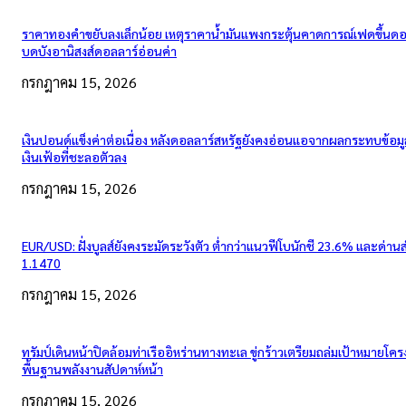
ราคาทองคำขยับลงเล็กน้อย เหตุราคาน้ำมันแพงกระตุ้นคาดการณ์เฟดขึ้นดอก
บดบังอานิสงส์ดอลลาร์อ่อนค่า
กรกฎาคม 15, 2026
เงินปอนด์แข็งค่าต่อเนื่อง หลังดอลลาร์สหรัฐยังคงอ่อนแอจากผลกระทบข้อมู
เงินเฟ้อที่ชะลอตัวลง
กรกฎาคม 15, 2026
EUR/USD: ฝั่งบูลส์ยังคงระมัดระวังตัว ต่ำกว่าแนวฟีโบนักชี 23.6% และด่าน
1.1470
กรกฎาคม 15, 2026
ทรัมป์เดินหน้าปิดล้อมท่าเรืออิหร่านทางทะเล ขู่กร้าวเตรียมถล่มเป้าหมายโคร
พื้นฐานพลังงานสัปดาห์หน้า
กรกฎาคม 15, 2026