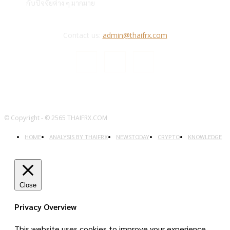
กับปัจจัยต่าง ๆ มากมาย
Contact us:
admin@thaifrx.com
© Copyright - © 2565 THAIFRX.COM
HOME
ANALYSIS BY THAIFRX
NEWSTODAY
CRYPTO
KNOWLEDGE
Close
Privacy Overview
This website uses cookies to improve your experience