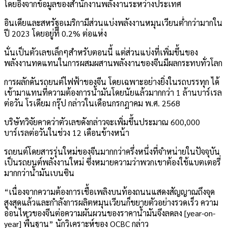
โดยอิงจากข้อมูลของสำนักงานพลังงานระหว่างประเทศ
อินเดียและสหรัฐอเมริกามีส่วนแบ่งพลังงานหมุนเวียนต่ำกว่ามากใน
ปี 2023 โดยอยู่ที่ 0.2% ต่อแห่ง
นั่นเป็นตัวเลขเล็กๆสำหรับตอนนี้ แต่ส่วนแบ่งที่เพิ่มขึ้นของ
พลังงานทดแทนในการผสมผสานพลังงานของจีนมีผลกระทบทั่วโลก
การผลักดันรถยนต์ไฟฟ้าของจีน โดยเฉพาะอย่างยิ่งในรถบรรทุก ได้
เข้ามาแทนที่ความต้องการน้ำมันโดยนัยแล้วมากกว่า 1 ล้านบาร์เรล
ต่อวัน โรเดียม กรุ๊ป กล่าวในเดือนกรกฎาคม พ.ศ. 2568
บริษัทวิจัยคาดว่าตัวเลขดังกล่าวจะเพิ่มขึ้นประมาณ 600,000
บาร์เรลต่อวันในช่วง 12 เดือนข้างหน้า
รถยนต์โดยสารรุ่นใหม่ของจีนมากกว่าครึ่งหนึ่งที่จำหน่ายในปัจจุบัน
เป็นรถยนต์พลังงานใหม่ ซึ่งหมายความว่าพวกเขาต้องใช้แบตเตอรี่
มากกว่าน้ำมันเบนซิน
“เนื่องจากความต้องการเชื้อเพลิงบนท้องถนนแสดงสัญญาณถึงจุด
สูงสุดแล้วและกำลังการผลิตหมุนเวียนก็ขยายตัวอย่างรวดเร็ว ความ
อ่อนไหวของจีนต่อความผันผวนของราคาน้ำมันจึงลดลง [year-on-
year] พื้นฐาน” นักวิเคราะห์ของ OCBC กล่าว