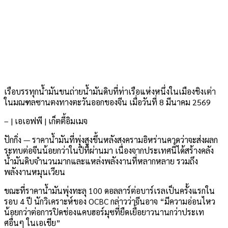
เรือบรรทุกน้ำมันขนถ่ายน้ำมันดิบที่ท่าเรือแห่งหนึ่งในเมืองชิงเต่า
ในมณฑลซานตงทางตะวันออกของจีน เมื่อวันที่ 8 มีนาคม 2569
– | เอเอฟพี | เก็ตตี้อิมเมจ
ปักกิ่ง — ราคาน้ำมันที่พุ่งสูงขึ้นหลังสงครามอิหร่านคาดว่าจะส่งผลก
ระทบต่อจีนน้อยกว่าในปีที่ผ่านมา เนื่องจากประเทศนี้ได้สร้างคลัง
น้ำมันดิบจำนวนมากและแหล่งพลังงานที่หลากหลาย รวมถึง
พลังงานหมุนเวียน
ขณะที่ราคาน้ำมันพุ่งทะลุ 100 ดอลลาร์ต่อบาร์เรลเป็นครั้งแรกใน
รอบ 4 ปี นักวิเคราะห์ของ OCBC กล่าวว่าจีนอาจ “มีความอ่อนไหว
น้อยกว่าต่อการปิดช่องแคบฮอร์มุซที่ยืดเยื้อยาวนานกว่าประเท
ศอื่นๆ ในเอเชีย”