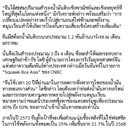
“จีนได้สะสมปริมาณสำรองน้ำมันดิบเชิงพาณิชย์และเชิงกลยุทธ์ที่
ใหญ่ที่สุดในโลกแห่งหนึ่ง” นักวิเคราะห์กล่าว พร้อมเสริมว่า “การ
เปลี่ยนแปลงอย่างรวดเร็วไปสู่ยานยนต์ไฟฟ้าและพลังงาน
หมุนเวียนทำให้เกิดการป้องกันความเสี่ยงเชิงโครงสร้างเพิ่มเติม”
จีนมีสต็อกน้ำมันดิบบนบกประมาณ 1.2 พันล้านบาร์เรล ณ เดือน
มกราคม
นั่นคือเงินสำรองประมาณ 3 ถึง 4 เดือน ซึ่งจะทำให้ผลกระทบทาง
เศรษฐกิจล่าช้า รัช โดชิ ผู้อำนวยการโครงการริเริ่มยุทธศาสตร์จีน
แห่งสภาความสัมพันธ์ต่างประเทศ กล่าวเมื่อวันจันทร์ในรายการ
“Squawk Box Asia” ของ CNBC
“จีนใช้เวลา 20 ปีที่ผ่านมาในการลดการพึ่งพาการไหลของน้ำมัน
ทางทะเลบางส่วน” โดชิกล่าว โดยสังเกตว่าท่อส่งน้ำมันทางบกใหม่
และการกระจายความหลากหลายไปสู่พลังงานหมุนเวียน
หมายความว่าขณะนี้ประเทศพึ่งพาช่องแคบฮอร์มุซเพียงประมาณ
40% ถึง 50% ของการนำเข้าน้ำมันทางทะเลเท่านั้น
ภายในปี 2573 จีนตั้งเป้าที่จะเพิ่มส่วนแบ่งเชื้อเพลิงที่ไม่ใช่ฟอสซิล
ในการใช้พลังงานทั้งหมดเป็น 25% เพิ่มขึ้นจาก 21.7% ในปี 2568