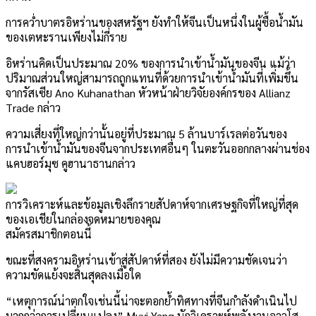
การคว่ำบาตรอิหร่านของสหรัฐฯ ยังทำให้จีนเป็นหนึ่งในผู้ซื้อน้ำมัน
ของเตหะรานเพียงไม่กี่ราย
อิหร่านคิดเป็นประมาณ 20% ของการนำเข้าน้ำมันของจีน แม้ว่า
ปริมาณส่วนใหญ่สามารถถูกแทนที่ด้วยการนำเข้าน้ำมันที่เพิ่มขึ้น
จากรัสเซีย Ano Kuhanathan หัวหน้าฝ่ายวิจัยองค์กรของ Allianz
Trade กล่าว
ความเสี่ยงที่ใหญ่กว่านั้นอยู่ที่ประมาณ 5 ล้านบาร์เรลต่อวันของ
การนำเข้าน้ำมันของจีนจากประเทศอื่นๆ ในตะวันออกกลางผ่านช่อง
แคบฮอร์มุซ คูฮานาธานกล่าว
การวิเคราะห์และข้อมูลเชิงลึกรายสัปดาห์จากเศรษฐกิจที่ใหญ่ที่สุด
ของเอเชียในกล่องจดหมายของคุณ
สมัครสมาชิกตอนนี้
ขณะที่สงครามอิหร่านเข้าสู่สัปดาห์ที่สอง ยังไม่มีความชัดเจนว่า
ความขัดแย้งจะสิ้นสุดลงเมื่อใด
“เหตุการณ์น่าตกใจเช่นนี้น่าจะตอกย้ำทิศทางที่จีนกำลังดำเนินไป
มากกว่าการเปลี่ยนแปลง” Muyi Yang นักวิเคราะห์พลังงานอาวุโส