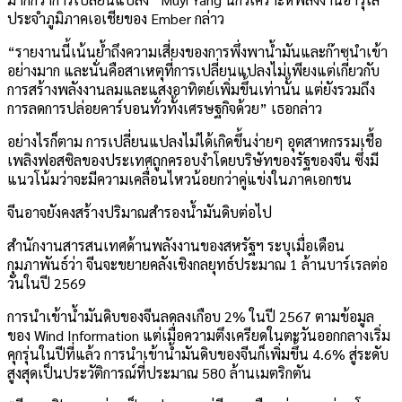
ประจำภูมิภาคเอเชียของ Ember กล่าว
“รายงานนี้เน้นย้ำถึงความเสี่ยงของการพึ่งพาน้ำมันและก๊าซนำเข้า
อย่างมาก และนั่นคือสาเหตุที่การเปลี่ยนแปลงไม่เพียงแต่เกี่ยวกับ
การสร้างพลังงานลมและแสงอาทิตย์เพิ่มขึ้นเท่านั้น แต่ยังรวมถึง
การลดการปล่อยคาร์บอนทั่วทั้งเศรษฐกิจด้วย” เธอกล่าว
อย่างไรก็ตาม การเปลี่ยนแปลงไม่ได้เกิดขึ้นง่ายๆ อุตสาหกรรมเชื้อ
เพลิงฟอสซิลของประเทศถูกครอบงำโดยบริษัทของรัฐของจีน ซึ่งมี
แนวโน้มว่าจะมีความเคลื่อนไหวน้อยกว่าคู่แข่งในภาคเอกชน
จีนอาจยังคงสร้างปริมาณสำรองน้ำมันดิบต่อไป
สำนักงานสารสนเทศด้านพลังงานของสหรัฐฯ ระบุเมื่อเดือน
กุมภาพันธ์ว่า จีนจะขยายคลังเชิงกลยุทธ์ประมาณ 1 ล้านบาร์เรลต่อ
วันในปี 2569
การนำเข้าน้ำมันดิบของจีนลดลงเกือบ 2% ในปี 2567 ตามข้อมูล
ของ Wind Information แต่เมื่อความตึงเครียดในตะวันออกกลางเริ่ม
คุกรุ่นในปีที่แล้ว การนำเข้าน้ำมันดิบของจีนก็เพิ่มขึ้น 4.6% สู่ระดับ
สูงสุดเป็นประวัติการณ์ที่ประมาณ 580 ล้านเมตริกตัน