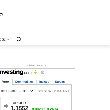
CY
DGE
- Advertisment -