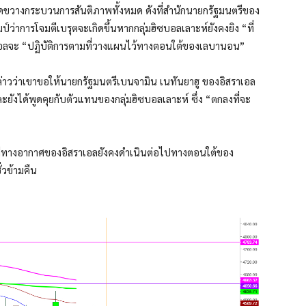
ัดขวางกระบวนการสันติภาพทั้งหมด ดังที่สำนักนายกรัฐมนตรีของ
์ว่าการโจมตีเบรุตจะเกิดขึ้นหากกลุ่มฮิซบอลเลาะห์ยังคงยิง “ที่
เอลจะ “ปฏิบัติการตามที่วางแผนไว้ทางตอนใต้ของเลบานอน”
ล่าวว่าเขาขอให้นายกรัฐมนตรีเบนจามิน เนทันยาฮู ของอิสราเอล
ได้พูดคุยกับตัวแทนของกลุ่มฮิซบอลเลาะห์ ซึ่ง “ตกลงที่จะ
ตีทางอากาศของอิสราเอลยังคงดำเนินต่อไปทางตอนใต้ของ
่วข้ามคืน