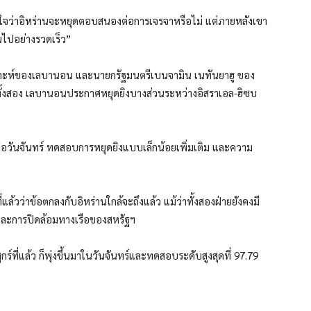
นใจว่าอิหร่านจะหยุดตอบสนองต่อการเจรจาหรือไม่ แต่ภายหลังเขา
นไปอย่างรวดเร็ว”
ลเลาะห์ของเลบานอน และนายกรัฐมนตรีเบนจามิน เนทันยาฮู ของ
่างทั้งสอง เลบานอนประกาศหยุดยิงบางส่วนระหว่างอิสราเอล-ฮิซบ
่อวันจันทร์ ทดสอบการหยุดยิงแบบเล็กน้อยเพิ่มเติม และความ
ี่แล้วว่าข้อตกลงกับอิหร่านใกล้จะถึงแล้ว แม้ว่าทั้งสองฝ่ายยังคงมี
และการปิดล้อมทางเรือของสหรัฐฯ
กร์ที่แล้ว ก็พุ่งขึ้นมาในวันจันทร์และทดสอบระดับสูงสุดที่ 97.79