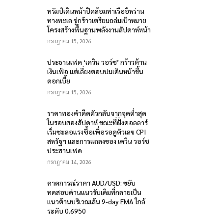
ทรัมป์เดินหน้าปิดล้อมท่าเรืออิหร่าน
ทางทะเล ขู่กร้าวเตรียมถล่มเป้าหมาย
โครงสร้างพื้นฐานพลังงานสัปดาห์หน้า
กรกฎาคม 15, 2026
ประธานเฟด ‘เควิน วอร์ช’ กร้าวต้าน
เงินเฟ้อ แต่เลี่ยงตอบปมเดินหน้าขึ้น
ดอกเบี้ย
กรกฎาคม 15, 2026
ราคาทองคำดีดตัวกลับจากจุดต่ำสุด
ในรอบสองสัปดาห์ ขณะที่ฝั่งดอลลาร์
เริ่มชะลอแรงซื้อเพื่อรอดูตัวเลข CPI
สหรัฐฯ และการแถลงของ เควิน วอร์ช
ประธานเฟด
กรกฎาคม 14, 2026
คาดการณ์ราคา AUD/USD: ขยับ
ทดสอบด่านแนวรับเดิมที่กลายเป็น
แนวต้านบริเวณเส้น 9-day EMA ใกล้
ระดับ 0.6950