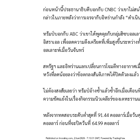
ก่อนหน้านี้ประธานาธิบดีบอกกับ CNBC ว่าเขาไม่ส
กล่าวในภายหลังว่าการเจรจากับอิหร่านกำลัง “ดำเนิ
ทรัมป์บอกกับ ABC ว่าเขาได้พูดคุยกับกลุ่มฮิซบอ
อิสราเอล เพื่อลดความตึงเครียดที่เพิ่มสูงขึ้นระหว
อลเลาะห์เมื่อวันจันทร์
สหรัฐฯ และอิหร่านแลกเปลี่ยนการโจมตีทางอากาศเมื
หวังที่ลดน้อยลงว่าข้อตกลงสันติภาพได้ปิดตัวลงแล้ว
ไม่ต้องสงสัยเลยว่า ทรัมป์อ้างซ้ำแล้วซ้ำอีกเมื่อเดือนท
ความขัดแย้งในเรื่องกิจกรรมนิวเคลียร์ของเตหะราน
หลังจากทดสอบระดับต่ำสุดที่ 91.44 ดอลลาร์เมื่อวันศุ
ดอลลาร์ ก่อนที่จะปิดวันที่ 64.99 ดอลลาร์