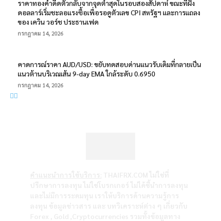
ราคาทองคำดีดตัวกลับจากจุดต่ำสุดในรอบสองสัปดาห์ ขณะที่ฝั่ง
ดอลลาร์เริ่มชะลอแรงซื้อเพื่อรอดูตัวเลข CPI สหรัฐฯ และการแถลง
ของ เควิน วอร์ช ประธานเฟด
กรกฎาคม 14, 2026
คาดการณ์ราคา AUD/USD: ขยับทดสอบด่านแนวรับเดิมที่กลายเป็น
แนวต้านบริเวณเส้น 9-day EMA ใกล้ระดับ 0.6950
กรกฎาคม 14, 2026
คำแนะนำการใช้บริการ:
THAIFRX.COM ไม่ใช่ที่
ปรึกษาการลงทุน ไม่ใช่โบรกเกอร์ ไม่ได้ชี้นำการลงทุน
และไม่มีการระดมทุน เราให้บริการด้านความรู้การ
ลงทุน ข้อมูลข่าวสาร และ บทวิเคราะห์ต่าง ๆ เกี่ยวกับ
Forex , Gold ,Cryptocurrencies รวมทั้งข้อมูลทาง