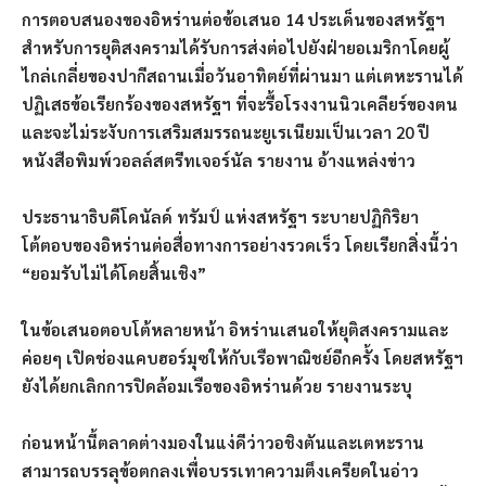
การตอบสนองของอิหร่านต่อข้อเสนอ 14 ประเด็นของสหรัฐฯ
สำหรับการยุติสงครามได้รับการส่งต่อไปยังฝ่ายอเมริกาโดยผู้
ไกล่เกลี่ยของปากีสถานเมื่อวันอาทิตย์ที่ผ่านมา แต่เตหะรานได้
ปฏิเสธข้อเรียกร้องของสหรัฐฯ ที่จะรื้อโรงงานนิวเคลียร์ของตน
และจะไม่ระงับการเสริมสมรรถนะยูเรเนียมเป็นเวลา 20 ปี
หนังสือพิมพ์วอลล์สตรีทเจอร์นัล รายงาน อ้างแหล่งข่าว
ประธานาธิบดีโดนัลด์ ทรัมป์ แห่งสหรัฐฯ ระบายปฏิกิริยา
โต้ตอบของอิหร่านต่อสื่อทางการอย่างรวดเร็ว โดยเรียกสิ่งนี้ว่า
“ยอมรับไม่ได้โดยสิ้นเชิง”
ในข้อเสนอตอบโต้หลายหน้า อิหร่านเสนอให้ยุติสงครามและ
ค่อยๆ เปิดช่องแคบฮอร์มุซให้กับเรือพาณิชย์อีกครั้ง โดยสหรัฐฯ
ยังได้ยกเลิกการปิดล้อมเรือของอิหร่านด้วย รายงานระบุ
ก่อนหน้านี้ตลาดต่างมองในแง่ดีว่าวอชิงตันและเตหะราน
สามารถบรรลุข้อตกลงเพื่อบรรเทาความตึงเครียดในอ่าว