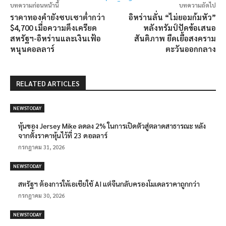
บทความก่อนหน้านี้
บทความถัดไป
ราคาทองคำยังซบเซาต่ำกว่า
อิหร่านลั่น “ไม่ยอมก้มหัว”
$4,700 เมื่อความตึงเครียด
หลังทรัมป์ปัดข้อเสนอ
สหรัฐฯ-อิหร่านและเงินเฟ้อ
สันติภาพ ยืดเยื้อสงคราม
หนุนดอลลาร์
ตะวันออกกลาง
RELATED ARTICLES
NEWSTODAY
หุ้นของ Jersey Mike ลดลง 2% ในการเปิดตัวสู่ตลาดสาธารณะ หลัง
จากตั้งราคาหุ้นไว้ที่ 23 ดอลลาร์
กรกฎาคม 31, 2026
NEWSTODAY
สหรัฐฯ ต้องการให้เอเชียใช้ AI แต่จีนกลับครองโมเดลราคาถูกกว่า
กรกฎาคม 30, 2026
NEWSTODAY