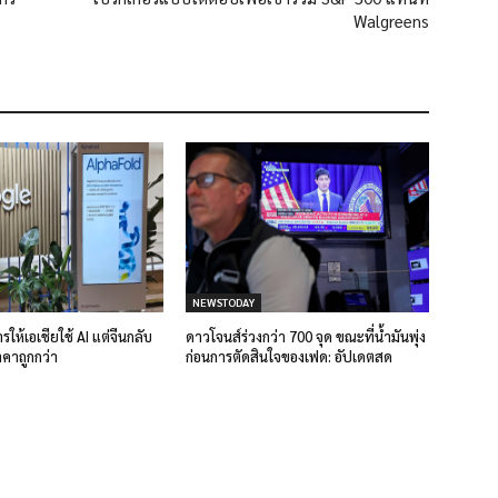
Walgreens
NEWSTODAY
รให้เอเชียใช้ AI แต่จีนกลับ
ดาวโจนส์ร่วงกว่า 700 จุด ขณะที่น้ำมันพุ่ง
คาถูกกว่า
ก่อนการตัดสินใจของเฟด: อัปเดตสด