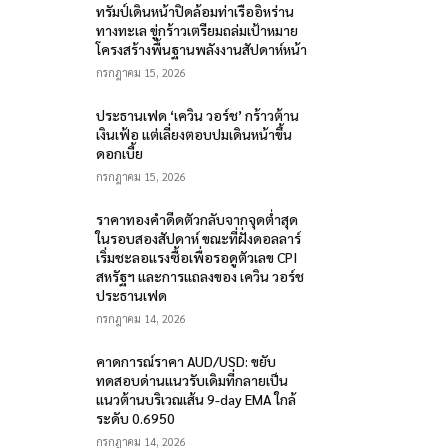
ทรัมป์เดินหน้าปิดล้อมท่าเรืออิหร่าน
ทางทะเล ขู่กร้าวเตรียมถล่มเป้าหมาย
โครงสร้างพื้นฐานพลังงานสัปดาห์หน้า
กรกฎาคม 15, 2026
ประธานเฟด ‘เควิน วอร์ช’ กร้าวต้าน
เงินเฟ้อ แต่เลี่ยงตอบปมเดินหน้าขึ้น
ดอกเบี้ย
กรกฎาคม 15, 2026
ราคาทองคำดีดตัวกลับจากจุดต่ำสุด
ในรอบสองสัปดาห์ ขณะที่ฝั่งดอลลาร์
เริ่มชะลอแรงซื้อเพื่อรอดูตัวเลข CPI
สหรัฐฯ และการแถลงของ เควิน วอร์ช
ประธานเฟด
กรกฎาคม 14, 2026
คาดการณ์ราคา AUD/USD: ขยับ
ทดสอบด่านแนวรับเดิมที่กลายเป็น
แนวต้านบริเวณเส้น 9-day EMA ใกล้
ระดับ 0.6950
กรกฎาคม 14, 2026