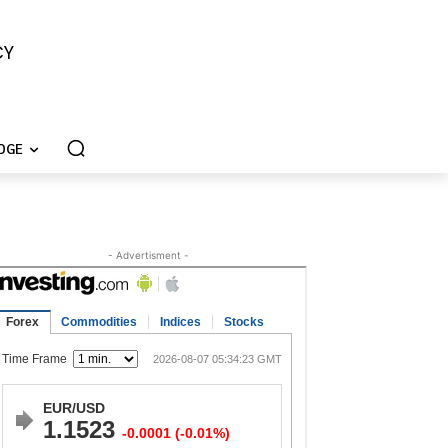
CY
DGE
- Advertisment -