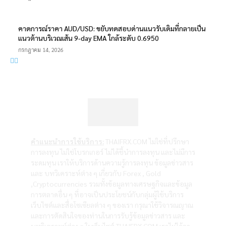
คาดการณ์ราคา AUD/USD: ขยับทดสอบด่านแนวรับเดิมที่กลายเป็น
แนวต้านบริเวณเส้น 9-day EMA ใกล้ระดับ 0.6950
กรกฎาคม 14, 2026
คำแนะนำการใช้บริการ:
THAIFRX.COM ไม่ใช่ที่ปรึกษา
การลงทุน ไม่ใช่โบรกเกอร์ ไม่ได้ชี้นำการลงทุน และไม่มีการ
ระดมทุน เราให้บริการด้านความรู้การลงทุน ข้อมูลข่าวสาร
และ บทวิเคราะห์ต่าง ๆ เกี่ยวกับ Forex , Gold
,Cryptocurrencies รวมทั้งข้อมูลทางเศรษฐกิจและข้อมูล
การตลาดอื่น ๆ ที่อาจเป็นประโยชน์กับกลุ่มผู้ใช้บริการ
เว็บไซต์และสื่อโซเซียลต่าง ๆ ของเรา กรุณาใช้วิจารณญาณ
และการตัดสินใจของท่านในการรับรู้ข้อมูลข่าวสาร และ
บทวิเคราะห์ต่าง ๆ ในเว็บไซต์ THAIFRX.COM เราไม่ได้กา