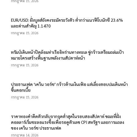
กรกฎาคม 15, 2026
EUR/USD: ฝั่งบูลส์ยังคงระมัดระวังตัว ต่ำกว่าแนวฟีโบนักชี 23.6%
และด่านสำคัญ 1.1470
กรกฎาคม 15, 2026
ทรัมป์เดินหน้าปิดล้อมท่าเรืออิหร่านทางทะเล ขู่กร้าวเตรียมถล่มเป้า
หมายโครงสร้างพื้นฐานพลังงานสัปดาห์หน้า
กรกฎาคม 15, 2026
ประธานเฟด ‘เควิน วอร์ช’ กร้าวต้านเงินเฟ้อ แต่เลี่ยงตอบปมเดินหน้า
ขึ้นดอกเบี้ย
กรกฎาคม 15, 2026
ราคาทองคำดีดตัวกลับจากจุดต่ำสุดในรอบสองสัปดาห์ ขณะที่ฝั่ง
ดอลลาร์เริ่มชะลอแรงซื้อเพื่อรอดูตัวเลข CPI สหรัฐฯ และการแถลง
ของ เควิน วอร์ช ประธานเฟด
กรกฎาคม 14, 2026