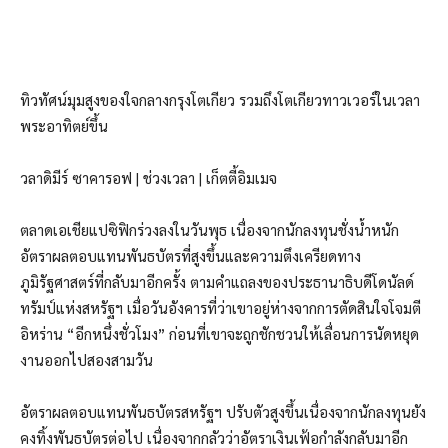
ทิวทัศน์มุมสูงของใจกลางกรุงโตเกียว รวมถึงโตเกียวทาวเวอร์ในเวลา
พระอาทิตย์ขึ้น
วลาดิมีร์ ซาคารอฟ | ช่วงเวลา | เก็ตตี้อิมเมจ
ตลาดเอเชียแปซิฟิกร่วงลงในวันพุธ เนื่องจากนักลงทุนชั่งน้ำหนัก
อัตราผลตอบแทนพันธบัตรที่สูงขึ้นและความตึงเครียดทาง
ภูมิรัฐศาสตร์ที่กลับมาอีกครั้ง ตามคำแถลงของประธานาธิบดีโดนัลด์
ทรัมป์แห่งสหรัฐฯ เมื่อวันอังคารที่ว่าเขาอยู่ห่างจากการตัดสินใจโจมตี
อิหร่าน “อีกหนึ่งชั่วโมง” ก่อนที่เขาจะถูกชักชวนให้เลื่อนการนัดหยุด
งานออกไปสองสามวัน
อัตราผลตอบแทนพันธบัตรสหรัฐฯ ปรับตัวสูงขึ้นเนื่องจากนักลงทุนยัง
คงทิ้งพันธบัตรต่อไป เนื่องจากกลัวว่าอัตราเงินเฟ้อกำลังกลับมาอีก