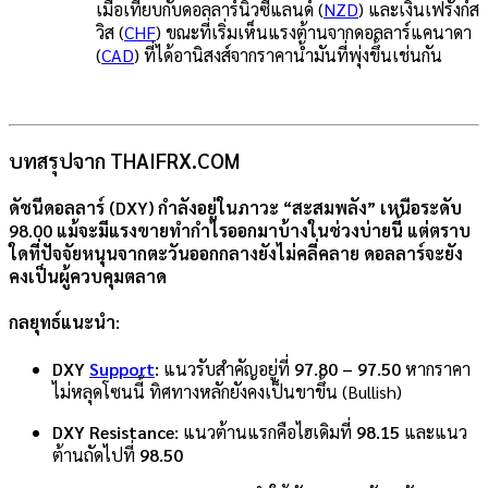
เมื่อเทียบกับดอลลาร์นิวซีแลนด์ (
NZD
) และเงินเฟรังก์ส
วิส (
CHF
) ขณะที่เริ่มเห็นแรงต้านจากดอลลาร์แคนาดา
(
CAD
) ที่ได้อานิสงส์จากราคาน้ำมันที่พุ่งขึ้นเช่นกัน
บทสรุปจาก THAIFRX.COM
ดัชนีดอลลาร์ (DXY) กำลังอยู่ในภาวะ
“สะสมพลัง”
เหนือระดับ
98.00 แม้จะมีแรงขายทำกำไรออกมาบ้างในช่วงบ่ายนี้ แต่ตราบ
ใดที่ปัจจัยหนุนจากตะวันออกกลางยังไม่คลี่คลาย ดอลลาร์จะยัง
คงเป็นผู้ควบคุมตลาด
กลยุทธ์แนะนำ:
DXY
Support
:
แนวรับสำคัญอยู่ที่
97.80 – 97.50
หากราคา
ไม่หลุดโซนนี้ ทิศทางหลักยังคงเป็นขาขึ้น (Bullish)
DXY Resistance:
แนวต้านแรกคือไฮเดิมที่
98.15
และแนว
ต้านถัดไปที่
98.50