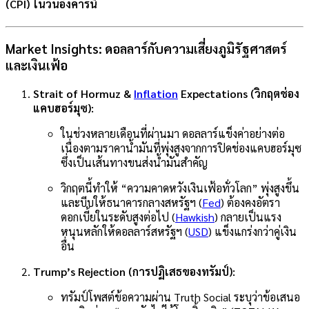
(CPI) ในวันอังคารนี้
Market Insights: ดอลลาร์กับความเสี่ยงภูมิรัฐศาสตร์
และเงินเฟ้อ
Strait of Hormuz &
Inflation
Expectations (วิกฤตช่อง
แคบฮอร์มุซ):
ในช่วงหลายเดือนที่ผ่านมา ดอลลาร์แข็งค่าอย่างต่อ
เนื่องตามราคาน้ำมันที่พุ่งสูงจากการปิดช่องแคบฮอร์มุซ
ซึ่งเป็นเส้นทางขนส่งน้ำมันสำคัญ
วิกฤตนี้ทำให้ “ความคาดหวังเงินเฟ้อทั่วโลก” พุ่งสูงขึ้น
และบีบให้ธนาคารกลางสหรัฐฯ (
Fed
) ต้องคงอัตรา
ดอกเบี้ยในระดับสูงต่อไป (
Hawkish
) กลายเป็นแรง
หนุนหลักให้ดอลลาร์สหรัฐฯ (
USD
) แข็งแกร่งกว่าคู่เงิน
อื่น
Trump’s Rejection (การปฏิเสธของทรัมป์):
ทรัมป์โพสต์ข้อความผ่าน Truth Social ระบุว่าข้อเสนอ