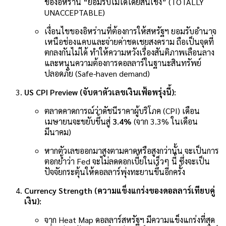
ของอิหร่าน “ยอมรับไม่ได้โดยสิ้นเชิง” (TOTALLY
UNACCEPTABLE)
เงื่อนไขของอิหร่านที่ต้องการให้สหรัฐฯ ยอมรับอำนาจ
เหนือช่องแคบและจ่ายค่าชดเชยสงคราม ถือเป็นจุดที่
ตกลงกันไม่ได้ ทำให้ความหวังเรื่องสันติภาพเลือนลาง
และหนุนความต้องการดอลลาร์ในฐานะสินทรัพย์
ปลอดภัย (Safe-haven demand)
US CPI Preview (จับตาตัวเลขเงินเฟ้อพรุ่งนี้):
ตลาดคาดการณ์ว่าดัชนีราคาผู้บริโภค (CPI) เดือน
เมษายนจะขยับขึ้นสู่
3.4%
(จาก 3.3% ในเดือน
มีนาคม)
หากตัวเลขออกมาสูงตามคาดหรือสูงกว่านั้น จะเป็นการ
ตอกย้ำว่า Fed จะไม่ลดดอกเบี้ยในเร็วๆ นี้ ซึ่งจะเป็น
ปัจจัยกระตุ้นให้ดอลลาร์พุ่งทะยานขึ้นอีกครั้ง
Currency Strength (ความแข็งแกร่งของดอลลาร์เทียบคู่
เงิน):
จาก Heat Map ดอลลาร์สหรัฐฯ มีความแข็งแกร่งที่สุด