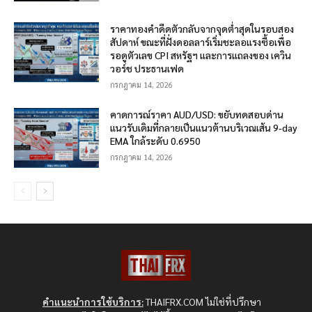
ราคาทองคำดีดตัวกลับจากจุดต่ำสุดในรอบสอง
สัปดาห์ ขณะที่ฝั่งดอลลาร์เริ่มชะลอแรงซื้อเพื่อ
รอดูตัวเลข CPI สหรัฐฯ และการแถลงของ เควิน
วอร์ช ประธานเฟด
กรกฎาคม 14, 2026
คาดการณ์ราคา AUD/USD: ขยับทดสอบด่าน
แนวรับเดิมที่กลายเป็นแนวต้านบริเวณเส้น 9-day
EMA ใกล้ระดับ 0.6950
กรกฎาคม 14, 2026
คำแนะนำการใช้บริการ:
THAIFRX.COM ไม่ใช่ที่ปรึกษา