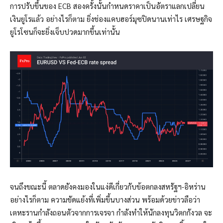
การปรับขึ้นของ ECB สองครั้งนั้นกำหนดราคาเป็นอัตราแลกเปลี่ยน
เงินยูโรแล้ว อย่างไรก็ตาม ยิ่งช่องแคบฮอร์มุซปิดนานเท่าไร เศรษฐกิจ
ยูโรโซนก็จะยิ่งเจ็บปวดมากขึ้นเท่านั้น
จนถึงขณะนี้ ตลาดยังคงมองในแง่ดีเกี่ยวกับข้อตกลงสหรัฐฯ-อิหร่าน
อย่างไรก็ตาม ความขัดแย้งที่เพิ่มขึ้นบางส่วน พร้อมด้วยข่าวลือว่า
เตหะรานกำลังถอนตัวจากการเจรจา กำลังทำให้นักลงทุนวิตกกังวล จะ