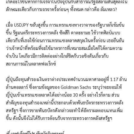
เกิดอะไรขึ้นหากการเจรจาในปัจจุบันกับสาธารณรัฐอิสลามสิ้นสุดลงใน
ลักษณะเดียวกับการเจรจาครั้งก่อนๆ ทั้งหมด กล่าวคือ ล้มเหลว?
เมื่อ USDJPY ขยับสูงขึ้น การแทรกแซงทางวาจาของรัฐบาลก็เข้มข้น
ขึ้น รัฐมนตรีกระทรวงการคลัง ซัตสึกิ คาตะยามะ ใช้วาทศิลป์แบบ
เดียวกับที่เธอใช้ก่อนการแทรกแซงตลาดสกุลเงินครั้งก่อน เธอยืนยัน
ว่าเจ้าหน้าที่พร้อมที่จะใช้มาตรการที่เหมาะสมเมื่อใดก็ได้ตามความ
จำเป็น โตเกียวมีการติดต่ออย่างใกล้ชิดกับวอชิงตันเกี่ยวกับ
สถานการณ์ในตลาดฟอเร็กซ์
ญี่ปุ่นถือทุนสำรองเงินตราต่างประเทศจำนวนมหาศาลอยู่ที่ 1.17 ล้าน
ล้านดอลลาร์ ซึ่งตามข้อมูลของ Goldman Sachs ระบุว่าจะยอมให้
ญี่ปุ่นเข้าแทรกแซงตลาดได้อย่างน้อย 30 ครั้ง อย่างไรก็ตาม ส่วน
สำคัญของทุนสำรองเหล่านี้ประกอบด้วยพันธบัตรกระทรวงการคลัง
สหรัฐฯ ซึ่งการขายพันธบัตรดังกล่าวจะทำให้อัตราผลตอบแทนเพิ่ม
ขึ้น ดังนั้นจึงไม่ได้รับการต้อนรับจากกระทรวงการคลังสหรัฐฯ
ที่
เอฟเอ็กซ์โปร
ทีมนักวิเคราะห์