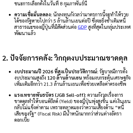
ชนะการเลือกตั้งในวันที่ 8 กุมภาพันธ์นี้
ความเชื่อมั่นลดลง
: นักลงทุนกังวลว่ามาตรการนี้จะทำให้ราย
ได้ของรัฐหายไปกว่า 5 ล้านล้านเยนต่อปี ซึ่งจะยิ่งซ้ำเติมหนี้
สาธารณะของญี่ปุ่นที่มีสัดส่วนต่อ
GDP
สูงที่สุดในกลุ่มประเทศ
พัฒนาแล้ว
2. ปัจจัยการคลัง: วิกฤตงบประมาณขาดดุล
งบประมาณปี 2026 ที่สูงเป็นประวัติการณ์
: รัฐบาลมีการตั้ง
งบประมาณสูงถึง
120 ล้านล้านเยน
พร้อมงบกระตุ้นเศรษฐกิจ
เพิ่มเติมอีกกว่า 21.3 ล้านล้านเยนเพื่อช่วยเหลือค่าครองชีพ
แรงเทขายพันธบัตร (JGB Sell-off)
: ความกังวลเรื่องการ
ขาดดุลทำให้บอนด์ยีลด์ (Yield) ของญี่ปุ่นพุ่งสูงขึ้น แต่เงินเยน
กลับไม่แข็งค่าตาม เพราะตลาดมองว่าความเสี่ยงด้าน “หนี้
เสียของรัฐ” (Fiscal Risk) มีน้ำหนักมากกว่าส่วนต่างอัตรา
ดอกเบี้ย