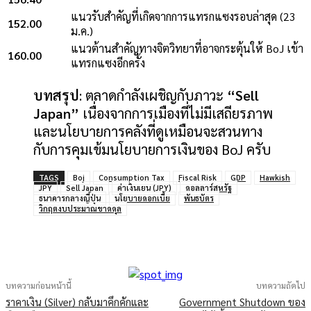
แนวรับสำคัญที่เกิดจากการแทรกแซงรอบล่าสุด (23
152.00
ม.ค.)
แนวต้านสำคัญทางจิตวิทยาที่อาจกระตุ้นให้ BoJ เข้า
160.00
แทรกแซงอีกครั้ง
บทสรุป
: ตลาดกำลังเผชิญกับภาวะ
“Sell
Japan”
เนื่องจากการเมืองที่ไม่มีเสถียรภาพ
และนโยบายการคลังที่ดูเหมือนจะสวนทาง
กับการคุมเข้มนโยบายการเงินของ BoJ ครับ
TAGS
Boj
Consumption Tax
Fiscal Risk
GDP
Hawkish
JPY
Sell Japan
ค่าเงินเยน (JPY)
ดอลลาร์สหรัฐ
ธนาคารกลางญี่ปุ่น
นโยบายดอกเบี้ย
พันธบัตร
วิกฤตงบประมาณขาดดุล
บทความก่อนหน้านี้
บทความถัดไป
ราคาเงิน (Silver) กลับมาคึกคักและ
Government Shutdown ของ