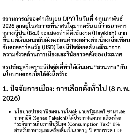
สถานการณ์ของค่าเงินเยน (
JPY
) ในวันที่ 4 กุมภาพันธ์
2026 ตกอยู่ในสภาวะที่น่าสนใจมากครับ แม้ว่าธนาคาร
กลางญี่ปุ่น (BoJ) จะแสดงท่าทีที่เข้มงวด (Hawkish) มาก
ขึ้น แต่เงินเยนกลับยังคงอ่อนค่าลงอย่างต่อเนื่องเมื่อเทียบ
กับดอลลาร์สหรัฐ (
USD
) โดยมีปัจจัยกดดันหลักมาจาก
ความกังวลด้านการเมืองและวินัยการคลังของประเทศ
สรุปข้อมูลวิเคราะห์ปัจจัยที่ทำให้เงินเยน “สวนทาง” กับ
นโยบายดอกเบี้ยได้ดังนี้ครับ:
1. ปัจจัยการเมือง: การเลือกตั้งทั่วไป (8 ก.พ.
2026)
นโยบายประชานิยมขนานใหญ่
: นายกรัฐมนตรี
ซานาเอะ
ทาคาอิจิ (Sanae Takaichi)
ได้ประกาศแผนหาเสียงที่จะ
“ระงับการเก็บภาษีบริโภค (Consumption Tax)”
8%
สำหรับอาหารและเครื่องดื่มเป็นเวลา 2 ปี หากพรรค LDP