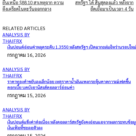
ยืนเหนือ $88.10 สาเหตุจาก ความ
สหรัฐฯ ได้ สิ้นสุดลงแล้ว หลังจาก
ตึงเครียดในตะวันออกกลาง
ยืดเยื้อมาเป็นเวลา 4 วัน
RELATED ARTICLES
ANALYSIS BY
THAIFRX
เงินปอนด์อ่อนค่าหลุดระดับ 1.3550 หลังสหรัฐฯ เปิดฉากถล่มอิหร่านรอบใหม่
กรกฎาคม 16, 2026
ANALYSIS BY
THAIFRX
ราคาทองคำขยับลงเล็กน้อย เหตุราคาน้ำมันแพงกระตุ้นคาดการณ์เฟดขึ้น
ดอกเบี้ย บดบังอานิสงส์ดอลลาร์อ่อนค่า
กรกฎาคม 15, 2026
ANALYSIS BY
THAIFRX
เงินปอนด์แข็งค่าต่อเนื่อง หลังดอลลาร์สหรัฐยังคงอ่อนแอจากผลกระทบข้อมู
เงินเฟ้อที่ชะลอตัวลง
กรกฎาคม 15, 2026