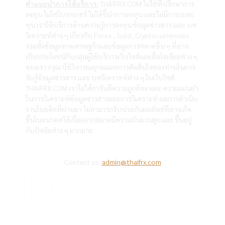
คำแนะนำการใช้บริการ:
THAIFRX.COM ไม่ใช่ที่ปรึกษาการ
ลงทุน ไม่ใช่โบรกเกอร์ ไม่ได้ชี้นำการลงทุน และไม่มีการระดม
ทุน เราให้บริการด้านความรู้การลงทุน ข้อมูลข่าวสาร และ บท
วิเคราะห์ต่าง ๆ เกี่ยวกับ Forex , Gold ,Cryptocurrencies
รวมทั้งข้อมูลทางเศรษฐกิจและข้อมูลการตลาดอื่น ๆ ที่อาจ
เป็นประโยชน์กับกลุ่มผู้ใช้บริการเว็บไซต์และสื่อโซเซียลต่าง ๆ
ของเรา กรุณาใช้วิจารณญาณและการตัดสินใจของท่านในการ
รับรู้ข้อมูลข่าวสาร และ บทวิเคราะห์ต่าง ๆ ในเว็บไซต์
THAIFRX.COM เราไม่ได้การันตีความถูกต้อง และ ความแม่นยำ
ในการวิเคราะห์ข้อมูลข่าวสารและการวิเคราะห์ ผลการดำเนิน
งานในอดีตที่ผ่านมา ไม่สามารถรับประกันผลลัพธ์ที่อาจเกิด
ขึ้นในอนาคตได้เนื่องจากตลาดมีความผันผวนสูง และ ขึ้นอยู่
กับปัจจัยต่าง ๆ มากมาย
Contact us:
admin@thaifrx.com