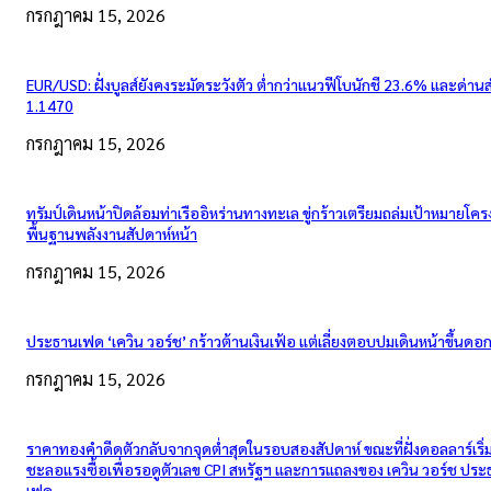
กรกฎาคม 15, 2026
EUR/USD: ฝั่งบูลส์ยังคงระมัดระวังตัว ต่ำกว่าแนวฟีโบนักชี 23.6% และด่าน
1.1470
กรกฎาคม 15, 2026
ทรัมป์เดินหน้าปิดล้อมท่าเรืออิหร่านทางทะเล ขู่กร้าวเตรียมถล่มเป้าหมายโคร
พื้นฐานพลังงานสัปดาห์หน้า
กรกฎาคม 15, 2026
ประธานเฟด ‘เควิน วอร์ช’ กร้าวต้านเงินเฟ้อ แต่เลี่ยงตอบปมเดินหน้าขึ้นดอกเ
กรกฎาคม 15, 2026
ราคาทองคำดีดตัวกลับจากจุดต่ำสุดในรอบสองสัปดาห์ ขณะที่ฝั่งดอลลาร์เริ่
ชะลอแรงซื้อเพื่อรอดูตัวเลข CPI สหรัฐฯ และการแถลงของ เควิน วอร์ช ปร
เฟด