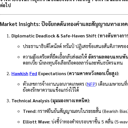
ต่อไป
Market Insights: ปัจจัยกดดันทองคำและสัญญาณทางเทค
Diplomatic Deadlock & Safe-Haven Shift (ทางตันทางการ
ประธานาธิบดีโดนัลด์ ทรัมป์ ปฏิเสธข้อเสนอสันติภาพของ
ความตึงเครียดที่ยืดเยื้อกลับส่งผลให้
อัตราผลตอบแทนพันธบ
ดอกเบี้ย นักลงทุนจึงเลือกถือดอลลาร์และพันธบัตรแทน
Hawkish
Fed
Expectations (ความคาดหวังดอกเบี้ยสูง):
ตัวเลขการจ้างงานนอกภาคเกษตร (
NFP
) เดือนเมษายนที
ยังคงรักษาความแข็งแกร่งไว้ได้
Technical Analysis (มุมมองทางเทคนิค):
Trend:
กราฟยืนยันสัญญาณลบในระยะสั้น (Bearish Bias) 
Elliott Wave:
บ่งชี้ว่าทองคำจบรอบขาขึ้น 5 คลื่น (5-wa