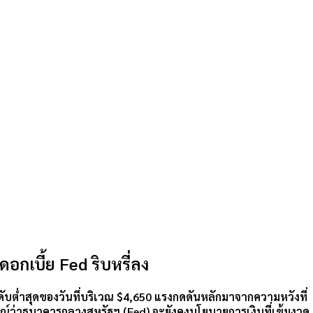
กเบี้ย Fed ริบหรี่ลง
ับต่ำสุดของวันที่บริเวณ
$4,650
แรงกดดันหลักมาจากความหวังที่
รณ์ว่าธนาคารกลางสหรัฐฯ (Fed) จะยังคงนโยบายการเงินที่เข้มงวด