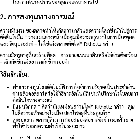
ในความโปรดปรานของคุณเมื่อเวลาผ่านไป
2. การลงทุนทางอารมณ์
ความผันผวนของตลาดทำให้เกิดความกลัวและความโลภซึ่งนำไปสู่การ
ตัดสินใจผื่น “ วางแผนล่วงหน้าเมื่อคุณมีความหรูหราในการมีเหตุผล
และวัตถุประสงค์ – ไม่ใช่เมื่อตลาดติดไฟ” Ritholtz กล่าว
ความผิดพลาดที่เลวร้ายที่สุด – การขายแบบบาตินหรือไล่ล่าสต็อกร้อน
– มักเกิดขึ้นเมื่ออารมณ์เข้าครอบงำ
วิธีหลีกเลี่ยง:
ทำการลงทุนโดยอัตโนมัติ
การตั้งค่าการบริจาคเป็นประจำผ่าน
ค่าเฉลี่ยดอลลาร์หรือใช้วิธีการอัตโนมัติเช่นที่ปรึกษาโรโบลบการ
ตัดสินใจทางอารมณ์
มีแผนวิกฤต
“ คิดว่ามันเหมือนสว่านไฟ” Ritholtz กล่าว “คุณ
ไม่คิดว่าจะทำอย่างไรเมื่อเปลวไฟอยู่ที่ประตูแล้ว”
ดูระยะยาว
ตลาดกู้คืน การตอบสนองต่อการชิงช้าระยะสั้นอาจ
ทำให้ประสบความสำเร็จในระยะยาว