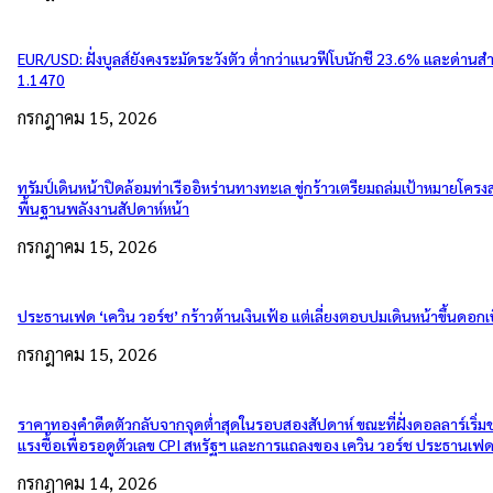
EUR/USD: ฝั่งบูลส์ยังคงระมัดระวังตัว ต่ำกว่าแนวฟีโบนักชี 23.6% และด่านส
1.1470
กรกฎาคม 15, 2026
ทรัมป์เดินหน้าปิดล้อมท่าเรืออิหร่านทางทะเล ขู่กร้าวเตรียมถล่มเป้าหมายโครงส
พื้นฐานพลังงานสัปดาห์หน้า
กรกฎาคม 15, 2026
ประธานเฟด ‘เควิน วอร์ช’ กร้าวต้านเงินเฟ้อ แต่เลี่ยงตอบปมเดินหน้าขึ้นดอกเบ
กรกฎาคม 15, 2026
ราคาทองคำดีดตัวกลับจากจุดต่ำสุดในรอบสองสัปดาห์ ขณะที่ฝั่งดอลลาร์เริ่
แรงซื้อเพื่อรอดูตัวเลข CPI สหรัฐฯ และการแถลงของ เควิน วอร์ช ประธานเฟ
กรกฎาคม 14, 2026