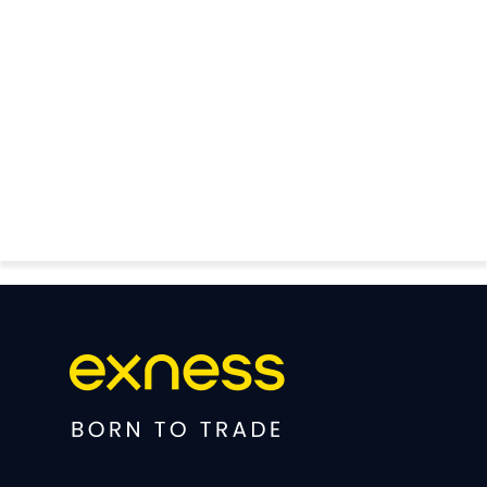
FOREX GOLD CRYPTOCURRENCY
THAIFRX.COM