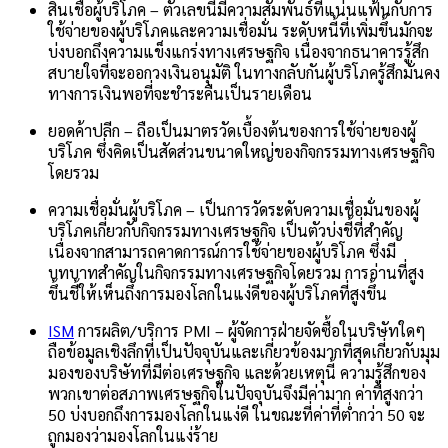
สินเชื่อผู้บริโภค
– ตัวเลขนี้มีความสัมพันธ์ที่แน่นแฟ้นกับการ
ใช้จ่ายของผู้บริโภคและความเชื่อมั่น ระดับหนี้ที่เพิ่มขึ้นมักจะ
บ่งบอกถึงความแข็งแกร่งทางเศรษฐกิจ เนื่องจากธนาคารรู้สึก
สบายใจที่จะออกวงเงินอนุมัติ ในทางกลับกันผู้บริโภครู้สึกมั่นคง
ทางการเงินพอที่จะชำระคืนเป็นรายเดือน
ยอดค้าปลีก
– ถือเป็นมาตรวัดเบื้องต้นของการใช้จ่ายของผู้
บริโภค ซึ่งคิดเป็นสัดส่วนขนาดใหญ่ของกิจกรรมทางเศรษฐกิจ
โดยรวม
ความเชื่อมั่นผู้บริโภค
– เป็นการวัดระดับความเชื่อมั่นของผู้
บริโภคเกี่ยวกับกิจกรรมทางเศรษฐกิจ เป็นตัวบ่งชี้ที่สำคัญ
เนื่องจากสามารถคาดการณ์การใช้จ่ายของผู้บริโภค ซึ่งมี
บทบาทสำคัญในกิจกรรมทางเศรษฐกิจโดยรวม การอ่านที่สูง
ขึ้นชี้ให้เห็นถึงการมองโลกในแง่ดีของผู้บริโภคที่สูงขึ้น
ISM
การผลิต/บริการ PMI
– ผู้จัดการฝ่ายจัดซื้อในบริษัทใดๆ
ถือข้อมูลเชิงลึกที่เป็นปัจจุบันและเกี่ยวข้องมากที่สุดเกี่ยวกับมุม
มองของบริษัทที่มีต่อเศรษฐกิจ และด้วยเหตุนี้ ความรู้สึกของ
พวกเขาต่อสภาพเศรษฐกิจในปัจจุบันจึงมีค่ามาก ค่าที่สูงกว่า
50 บ่งบอกถึงการมองโลกในแง่ดี ในขณะที่ค่าที่ต่ำกว่า 50 จะ
ถูกมองว่ามองโลกในแง่ร้าย