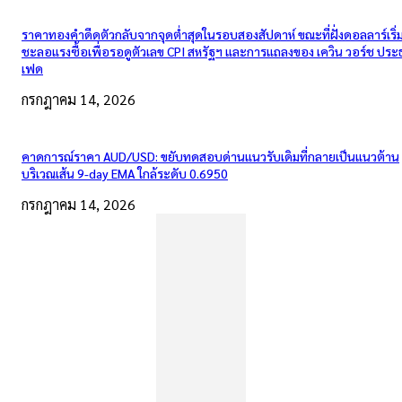
ราคาทองคำดีดตัวกลับจากจุดต่ำสุดในรอบสองสัปดาห์ ขณะที่ฝั่งดอลลาร์เริ่
ชะลอแรงซื้อเพื่อรอดูตัวเลข CPI สหรัฐฯ และการแถลงของ เควิน วอร์ช ปร
เฟด
กรกฎาคม 14, 2026
คาดการณ์ราคา AUD/USD: ขยับทดสอบด่านแนวรับเดิมที่กลายเป็นแนวต้าน
บริเวณเส้น 9-day EMA ใกล้ระดับ 0.6950
กรกฎาคม 14, 2026