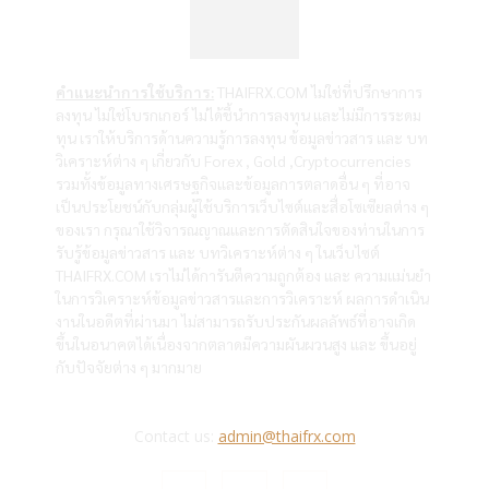
คำแนะนำการใช้บริการ:
THAIFRX.COM ไม่ใช่ที่ปรึกษาการ
ลงทุน ไม่ใช่โบรกเกอร์ ไม่ได้ชี้นำการลงทุน และไม่มีการระดม
ทุน เราให้บริการด้านความรู้การลงทุน ข้อมูลข่าวสาร และ บท
วิเคราะห์ต่าง ๆ เกี่ยวกับ Forex , Gold ,Cryptocurrencies
รวมทั้งข้อมูลทางเศรษฐกิจและข้อมูลการตลาดอื่น ๆ ที่อาจ
เป็นประโยชน์กับกลุ่มผู้ใช้บริการเว็บไซต์และสื่อโซเซียลต่าง ๆ
ของเรา กรุณาใช้วิจารณญาณและการตัดสินใจของท่านในการ
รับรู้ข้อมูลข่าวสาร และ บทวิเคราะห์ต่าง ๆ ในเว็บไซต์
THAIFRX.COM เราไม่ได้การันตีความถูกต้อง และ ความแม่นยำ
ในการวิเคราะห์ข้อมูลข่าวสารและการวิเคราะห์ ผลการดำเนิน
งานในอดีตที่ผ่านมา ไม่สามารถรับประกันผลลัพธ์ที่อาจเกิด
ขึ้นในอนาคตได้เนื่องจากตลาดมีความผันผวนสูง และ ขึ้นอยู่
กับปัจจัยต่าง ๆ มากมาย
Contact us:
admin@thaifrx.com