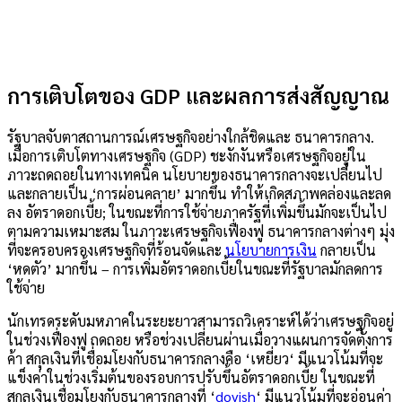
การเติบโตของ GDP และผลการส่งสัญญาณ
รัฐบาลจับตาสถานการณ์เศรษฐกิจอย่างใกล้ชิดและ
ธนาคารกลาง
.
เมื่อการเติบโตทางเศรษฐกิจ (GDP) ชะงักงันหรือเศรษฐกิจอยู่ใน
ภาวะถดถอยในทางเทคนิค นโยบายของธนาคารกลางจะเปลี่ยนไป
และกลายเป็น ‘การผ่อนคลาย’ มากขึ้น ทำให้เกิดสภาพคล่องและลด
ลง
อัตราดอกเบี้ย
; ในขณะที่การใช้จ่ายภาครัฐที่เพิ่มขึ้นมักจะเป็นไป
ตามความเหมาะสม ในภาวะเศรษฐกิจเฟื่องฟู ธนาคารกลางต่างๆ มุ่ง
ที่จะครอบครองเศรษฐกิจที่ร้อนจัดและ
นโยบายการเงิน
กลายเป็น
‘หดตัว’ มากขึ้น – การเพิ่มอัตราดอกเบี้ยในขณะที่รัฐบาลมักลดการ
ใช้จ่าย
นักเทรดระดับมหภาคในระยะยาวสามารถวิเคราะห์ได้ว่าเศรษฐกิจอยู่
ในช่วงเฟื่องฟู ถดถอย หรือช่วงเปลี่ยนผ่านเมื่อวางแผนการจัดตั้งการ
ค้า สกุลเงินที่เชื่อมโยงกับธนาคารกลางคือ ‘
เหยี่ยว
‘ มีแนวโน้มที่จะ
แข็งค่าในช่วงเริ่มต้นของรอบการปรับขึ้นอัตราดอกเบี้ย ในขณะที่
สกุลเงินเชื่อมโยงกับธนาคารกลางที่ ‘
dovish
‘ มีแนวโน้มที่จะอ่อนค่า