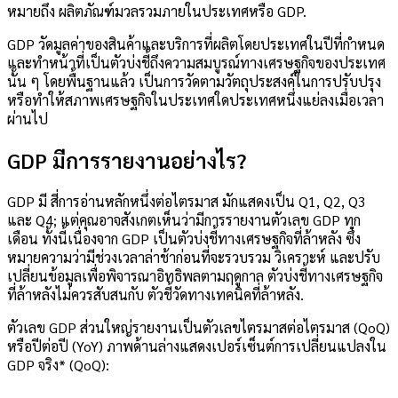
หมายถึง
ผลิตภัณฑ์มวลรวมภายในประเทศหรือ GDP
.
GDP วัดมูลค่าของสินค้าและบริการที่ผลิตโดยประเทศในปีที่กำหนด
และทำหน้าที่เป็นตัวบ่งชี้ถึงความสมบูรณ์ทางเศรษฐกิจของประเทศ
นั้น ๆ โดยพื้นฐานแล้ว เป็นการวัดตามวัตถุประสงค์ในการปรับปรุง
หรือทำให้สภาพเศรษฐกิจในประเทศใดประเทศหนึ่งแย่ลงเมื่อเวลา
ผ่านไป
GDP มีการรายงานอย่างไร?
GDP มี
สี่การอ่านหลัก
หนึ่งต่อไตรมาส มักแสดงเป็น
Q1, Q2, Q3
และ
Q4
; แต่คุณอาจสังเกตเห็นว่ามีการรายงานตัวเลข GDP ทุก
เดือน ทั้งนี้เนื่องจาก GDP เป็นตัวบ่งชี้ทางเศรษฐกิจที่ล้าหลัง ซึ่ง
หมายความว่ามีช่วงเวลาล่าช้าก่อนที่จะรวบรวม วิเคราะห์ และปรับ
เปลี่ยนข้อมูลเพื่อพิจารณาอิทธิพลตามฤดูกาล ตัวบ่งชี้ทางเศรษฐกิจ
ที่ล้าหลังไม่ควรสับสนกับ
ตัวชี้วัดทางเทคนิคที่ล้าหลัง
.
ตัวเลข GDP ส่วนใหญ่รายงานเป็นตัวเลขไตรมาสต่อไตรมาส (QoQ)
หรือปีต่อปี (YoY) ภาพด้านล่างแสดงเปอร์เซ็นต์การเปลี่ยนแปลงใน
GDP จริง
*
(QoQ):