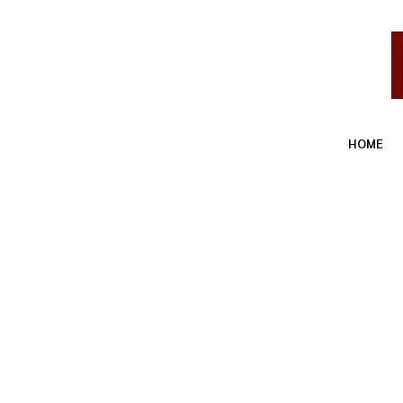
HOME
AN
หน้าแรก
ANALYSIS
การวิเคราะห์ตลาด: การซื้อขาย GBP/US
ANALYSIS
การวิเคราะห์ตลาด:
ไซด์เวย์, การขึ้นขอ
By
messi
พฤษภาคม 11, 2026