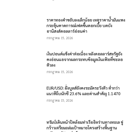
ราคาทองคำขยับลงเล็กน้อย เหตุราคาน้ำมันแพง
กระตุ้นคาดการณ์เฟดขึ้นดอกเบี้ย บดบัง
อานิสงส์ดอลลาร์อ่อนค่า
กรกฎาคม 15, 2026
เงินปอนด์แข็งค่าต่อเนื่อง หลังดอลลาร์สหรัฐยัง
คงอ่อนแอจากผลกระทบข้อมูลเงินเฟ้อที่ชะลอ
ตัวลง
กรกฎาคม 15, 2026
EUR/USD: ฝั่งบูลส์ยังคงระมัดระวังตัว ต่ำกว่า
แนวฟีโบนักชี 23.6% และด่านสำคัญ 1.1470
กรกฎาคม 15, 2026
ทรัมป์เดินหน้าปิดล้อมท่าเรืออิหร่านทางทะเล ขู่
กร้าวเตรียมถล่มเป้าหมายโครงสร้างพื้นฐาน