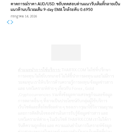
คาดการณ์ราคา AUD/USD: ขยับทดสอบด่านแนวรับเดิมที่กลายเป็น
แนวต้านบริเวณเส้น 9-day EMA ใกล้ระดับ 0.6950
กรกฎาคม 14, 2026
คำแนะนำการใช้บริการ:
THAIFRX.COM ไม่ใช่ที่ปรึกษา
การลงทุน ไม่ใช่โบรกเกอร์ ไม่ได้ชี้นำการลงทุน และไม่มีการ
ระดมทุน เราให้บริการด้านความรู้การลงทุน ข้อมูลข่าวสาร
และ บทวิเคราะห์ต่าง ๆ เกี่ยวกับ Forex , Gold
,Cryptocurrencies รวมทั้งข้อมูลทางเศรษฐกิจและข้อมูล
การตลาดอื่น ๆ ที่อาจเป็นประโยชน์กับกลุ่มผู้ใช้บริการ
เว็บไซต์และสื่อโซเซียลต่าง ๆ ของเรา กรุณาใช้วิจารณญาณ
และการตัดสินใจของท่านในการรับรู้ข้อมูลข่าวสาร และ
บทวิเคราะห์ต่าง ๆ ในเว็บไซต์ THAIFRX.COM เราไม่ได้กา
รันตีความถูกต้อง และ ความแม่นยำในการวิเคราะห์ข้อมูล
ข่าวสารและการวิเคราะห์ ผลการดำเนินงานในอดีตที่ผ่าน