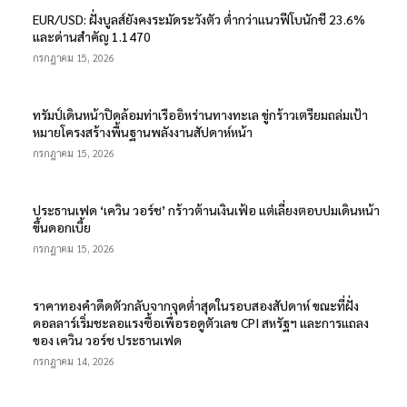
EUR/USD: ฝั่งบูลส์ยังคงระมัดระวังตัว ต่ำกว่าแนวฟีโบนักชี 23.6%
และด่านสำคัญ 1.1470
กรกฎาคม 15, 2026
ทรัมป์เดินหน้าปิดล้อมท่าเรืออิหร่านทางทะเล ขู่กร้าวเตรียมถล่มเป้า
หมายโครงสร้างพื้นฐานพลังงานสัปดาห์หน้า
กรกฎาคม 15, 2026
ประธานเฟด ‘เควิน วอร์ช’ กร้าวต้านเงินเฟ้อ แต่เลี่ยงตอบปมเดินหน้า
ขึ้นดอกเบี้ย
กรกฎาคม 15, 2026
ราคาทองคำดีดตัวกลับจากจุดต่ำสุดในรอบสองสัปดาห์ ขณะที่ฝั่ง
ดอลลาร์เริ่มชะลอแรงซื้อเพื่อรอดูตัวเลข CPI สหรัฐฯ และการแถลง
ของ เควิน วอร์ช ประธานเฟด
กรกฎาคม 14, 2026