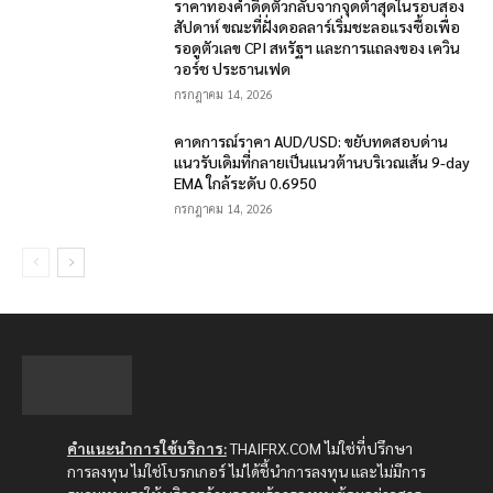
ราคาทองคำดีดตัวกลับจากจุดต่ำสุดในรอบสอง
สัปดาห์ ขณะที่ฝั่งดอลลาร์เริ่มชะลอแรงซื้อเพื่อ
รอดูตัวเลข CPI สหรัฐฯ และการแถลงของ เควิน
วอร์ช ประธานเฟด
กรกฎาคม 14, 2026
คาดการณ์ราคา AUD/USD: ขยับทดสอบด่าน
แนวรับเดิมที่กลายเป็นแนวต้านบริเวณเส้น 9-day
EMA ใกล้ระดับ 0.6950
กรกฎาคม 14, 2026
คำแนะนำการใช้บริการ:
THAIFRX.COM ไม่ใช่ที่ปรึกษา
การลงทุน ไม่ใช่โบรกเกอร์ ไม่ได้ชี้นำการลงทุน และไม่มีการ