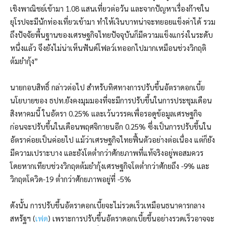
เชิงพาณิชย์เข้ามา 1.08 แสนเที่ยวต่อวัน และจากปัญหาเรื่องก๊าซใน
ยุโรปจะมีนักท่องเที่ยวเข้ามา ทำให้เงินบาทน่าจะทยอยแข็งค่าได้ รวม
ถึงปัจจัยพื้นฐานของเศรษฐกิจไทยปัจจุบันก็มีความแข็งแกร่งในระดับ
หนึ่งแล้ว จึงยังไม่น่าเห็นฟันด์โฟลว์เทออกไปมากเหมือนช่วงวิกฤติ
ต้มยำกุ้ง”
นายกอบสิทธิ์ กล่าวต่อไป สำหรับทิศทางการปรับขึ้นอัตราดอกเบี้ย
นโยบายของ ธปท.ยังคงมุมมองที่จะมีการปรับขึ้นในการประชุมเดือน
สิงหาคมนี้ ในอัตรา 0.25% และเว้นวรรคเพื่อรอดูข้อมูลเศรษฐกิจ
ก่อนจะปรับขึ้นในเดือนพฤศจิกายนอีก 0.25% ซึ่งเป็นการปรับขึ้นใน
อัตราค่อยเป็นค่อยไป แม้ว่าเศรษฐกิจไทยฟื้นตัวอย่างต่อเนื่อง แต่ก็ยัง
มีความเปราะบาง และยังโตต่ำกว่าศักยภาพที่แท้จริงอยู่พอสมควร
โดยหากเทียบช่วงวิกฤตต้มยำกุ้งเศรษฐกิจโตต่ำกว่าศักยถึง -9% และ
วิกฤตโควิด-19 ต่ำกว่าศักยภาพอยู่ที่ -5%
ดังนั้น การปรับขึ้นอัตราดอกเบี้ยจะไม่รวดเร็วเหมือนธนาคารกลาง
สหรัฐฯ (
เฟด
) เพราะการปรับขึ้นอัตราดอกเบี้ยขึ้นอย่างรวดเร็วอาจจะ