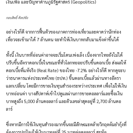
เงินเฟ้อ และปัญหาด้านภูมิรัฐศาสตร์ (Geopolitics)
กอบสิทธิ์ ศิลปชัย
อย่างไรก็ดี จากการฟื้นตัวของภาคการท่องเที่ยวและคาดว่านักท่อง
เที่ยวจะเข้ามาได้ 7 ล้านคน จะทำให้เงินบาทกลับมาแข็งค่าขึ้นได้
ทั้งนี้ เงินบาทที่อ่อนค่าอาจจะเริ่มโดนเพ่งเล็ง เนื่องจากไทยยังไม่ได้
ปรับขึ้นอัตราดอกเบี้ยในขณะที่ทั่วโลกทยอยปรับขึ้นดอกเบี้ย ส่งผลให้
ดอกเบี้ยที่แท้จริง (Real Rate) ของไทย -7.2% อย่างไรก็ดี หากดูจะบ
ว่าธนาคารแห่งประเทศไทย (ธปท.) ขึ้นดอกเบี้ยแล้วผ่านทางอัตรา
แลกเปลี่ยน โดยมีการขายเงินทุนสำรองระหว่างประเทศ เพื่อไม่ให้เงิน
บาทอ่อนค่า บางสัปดาห์เข้าไปดูแลผ่านการขายดอลลาร์และซื้อเงิน
บาทสูงถึง 5,000 ล้านดอลลาร์ และตัวเลขล่าสุดอยู่ที่ 2,700 ล้านดอ
ลาร์
ซึ่งหากมีการใช้เงินทุนสำรองมากขึ้นจะมีลักษณะคล้ายวิกฤตต้มยำกุ้งที่
ต้องการปกป้องให้เงินบาทอยู่ที่ 25 บาทต่อดอลลาร์ สะท้อ