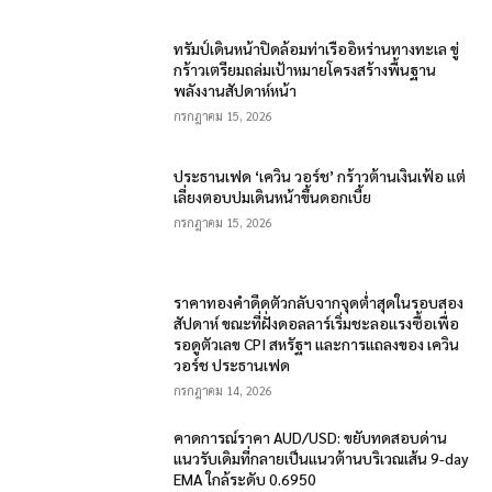
ทรัมป์เดินหน้าปิดล้อมท่าเรืออิหร่านทางทะเล ขู่
กร้าวเตรียมถล่มเป้าหมายโครงสร้างพื้นฐาน
พลังงานสัปดาห์หน้า
กรกฎาคม 15, 2026
ประธานเฟด ‘เควิน วอร์ช’ กร้าวต้านเงินเฟ้อ แต่
เลี่ยงตอบปมเดินหน้าขึ้นดอกเบี้ย
กรกฎาคม 15, 2026
ราคาทองคำดีดตัวกลับจากจุดต่ำสุดในรอบสอง
สัปดาห์ ขณะที่ฝั่งดอลลาร์เริ่มชะลอแรงซื้อเพื่อ
รอดูตัวเลข CPI สหรัฐฯ และการแถลงของ เควิน
วอร์ช ประธานเฟด
กรกฎาคม 14, 2026
คาดการณ์ราคา AUD/USD: ขยับทดสอบด่าน
แนวรับเดิมที่กลายเป็นแนวต้านบริเวณเส้น 9-day
EMA ใกล้ระดับ 0.6950