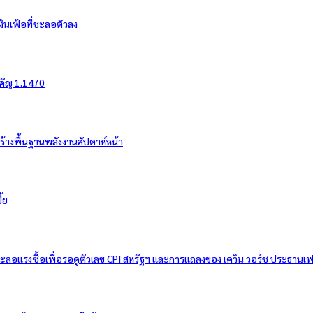
งินเฟ้อที่ชะลอตัวลง
ำคัญ 1.1470
สร้างพื้นฐานพลังงานสัปดาห์หน้า
้ย
ชะลอแรงซื้อเพื่อรอดูตัวเลข CPI สหรัฐฯ และการแถลงของ เควิน วอร์ช ประธานเ