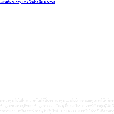
เวณเส้น 9-day EMA ใกล้ระดับ 0.6950
การลงทุน ไม่ใช่โบรกเกอร์ ไม่ได้ชี้นำการลงทุน และไม่มีการระดมทุน เราให้บริก
้งข้อมูลทางเศรษฐกิจและข้อมูลการตลาดอื่น ๆ ที่อาจเป็นประโยชน์กับกลุ่มผู้ใช้บร
วสาร และ บทวิเคราะห์ต่าง ๆ ในเว็บไซต์ THAIFRX.COM เราไม่ได้การันตีความถ