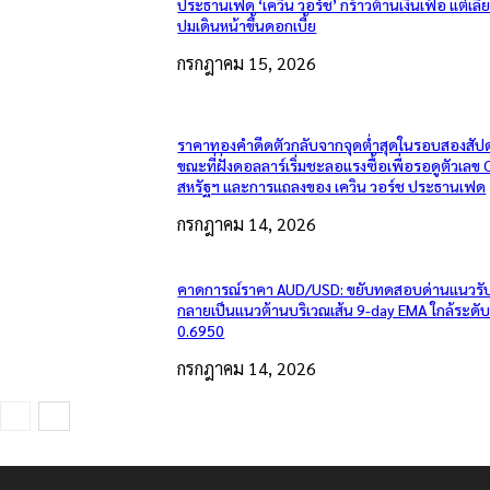
ประธานเฟด ‘เควิน วอร์ช’ กร้าวต้านเงินเฟ้อ แต่เลี
ปมเดินหน้าขึ้นดอกเบี้ย
กรกฎาคม 15, 2026
ราคาทองคำดีดตัวกลับจากจุดต่ำสุดในรอบสองสัปด
ขณะที่ฝั่งดอลลาร์เริ่มชะลอแรงซื้อเพื่อรอดูตัวเลข 
สหรัฐฯ และการแถลงของ เควิน วอร์ช ประธานเฟด
กรกฎาคม 14, 2026
คาดการณ์ราคา AUD/USD: ขยับทดสอบด่านแนวรับเ
กลายเป็นแนวต้านบริเวณเส้น 9-day EMA ใกล้ระดั
0.6950
กรกฎาคม 14, 2026