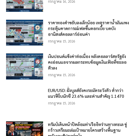
กรกฎาคม 16, 2026
ราคาทองคำขยับลงเล็กน้อย เหตุราคาน้ำมันแพง
กระตุ้นคาดการณ์เฟดขึ้นดอกเบี้ย บดบัง
อานิสงส์ดอลลาร์อ่อนค่า
กรกฎาคม 15, 2026
เงินปอนด์แข็งค่าต่อเนื่อง หลังดอลลาร์สหรัฐยัง
คงอ่อนแอจากผลกระทบข้อมูลเงินเฟ้อที่ชะลอ
ตัวลง
กรกฎาคม 15, 2026
EUR/USD: ฝั่งบูลส์ยังคงระมัดระวังตัว ต่ำกว่า
แนวฟีโบนักชี 23.6% และด่านสำคัญ 1.1470
กรกฎาคม 15, 2026
ทรัมป์เดินหน้าปิดล้อมท่าเรืออิหร่านทางทะเล ขู่
กร้าวเตรียมถล่มเป้าหมายโครงสร้างพื้นฐาน
พลังงานสัปดาห์หน้า