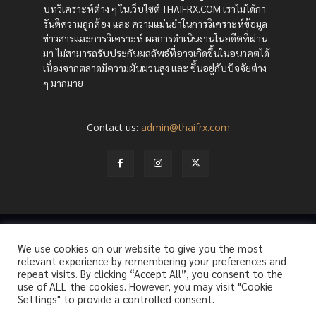
บทวิเคราะห์ต่าง ๆ ในเว็บไซต์ THAIFRX.COM เราไม่ได้กา
รันตีความถูกต้อง และ ความแม่นยำในการวิเคราะห์ข้อมูล
ข่าวสารและการวิเคราะห์ ผลการดำเนินงานในอดีตที่ผ่าน
มา ไม่สามารถรับประกันผลลัพธ์ที่อาจเกิดขึ้นในอนาคตได้
เนื่องจากตลาดมีความผันผวนสูง และ ขึ้นอยู่กับปัจจัยต่าง
ๆ มากมาย
Contact us:
admin@thaifrx.com
© Copyright - © 2565 THAIFRX.COM
We use cookies on our website to give you the most
HOME
ANALYSIS BY THAIFRX
NEWSTODAY
CRYPTO
relevant experience by remembering your preferences and
KNOWLEDGE
repeat visits. By clicking “Accept All”, you consent to the
use of ALL the cookies. However, you may visit "Cookie
Settings" to provide a controlled consent.