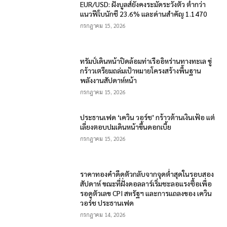
EUR/USD: ฝั่งบูลส์ยังคงระมัดระวังตัว ต่ำกว่า
แนวฟีโบนักชี 23.6% และด่านสำคัญ 1.1470
กรกฎาคม 15, 2026
ทรัมป์เดินหน้าปิดล้อมท่าเรืออิหร่านทางทะเล ขู่
กร้าวเตรียมถล่มเป้าหมายโครงสร้างพื้นฐาน
พลังงานสัปดาห์หน้า
กรกฎาคม 15, 2026
ประธานเฟด ‘เควิน วอร์ช’ กร้าวต้านเงินเฟ้อ แต่
เลี่ยงตอบปมเดินหน้าขึ้นดอกเบี้ย
กรกฎาคม 15, 2026
ราคาทองคำดีดตัวกลับจากจุดต่ำสุดในรอบสอง
สัปดาห์ ขณะที่ฝั่งดอลลาร์เริ่มชะลอแรงซื้อเพื่อ
รอดูตัวเลข CPI สหรัฐฯ และการแถลงของ เควิน
วอร์ช ประธานเฟด
กรกฎาคม 14, 2026