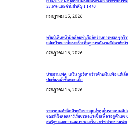
EUR/USD: ฝั่งบูลส์ยังคงระมัดระวังตัว ต่ำกว่าแนวฟี
23.6% และด่านสำคัญ 1.1470
กรกฎาคม 15, 2026
ทรัมป์เดินหน้าปิดล้อมท่าเรืออิหร่านทางทะเล ขู่กร้า
ถล่มเป้าหมายโครงสร้างพื้นฐานพลังงานสัปดาห์หน้
กรกฎาคม 15, 2026
ประธานเฟด ‘เควิน วอร์ช’ กร้าวต้านเงินเฟ้อ แต่เลี
ปมเดินหน้าขึ้นดอกเบี้ย
กรกฎาคม 15, 2026
ราคาทองคำดีดตัวกลับจากจุดต่ำสุดในรอบสองสัปด
ขณะที่ฝั่งดอลลาร์เริ่มชะลอแรงซื้อเพื่อรอดูตัวเลข 
สหรัฐฯ และการแถลงของ เควิน วอร์ช ประธานเฟด