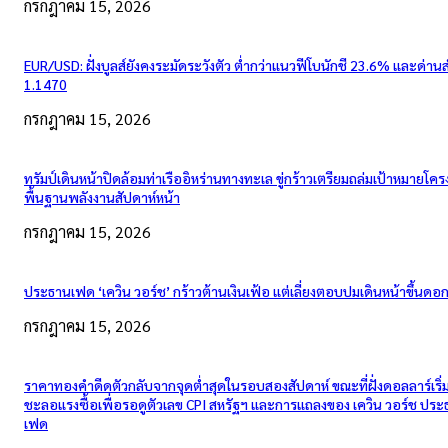
กรกฎาคม 15, 2026
EUR/USD: ฝั่งบูลส์ยังคงระมัดระวังตัว ต่ำกว่าแนวฟีโบนักชี 23.6% และด่าน
1.1470
กรกฎาคม 15, 2026
ทรัมป์เดินหน้าปิดล้อมท่าเรืออิหร่านทางทะเล ขู่กร้าวเตรียมถล่มเป้าหมายโคร
พื้นฐานพลังงานสัปดาห์หน้า
กรกฎาคม 15, 2026
ประธานเฟด ‘เควิน วอร์ช’ กร้าวต้านเงินเฟ้อ แต่เลี่ยงตอบปมเดินหน้าขึ้นดอกเ
กรกฎาคม 15, 2026
ราคาทองคำดีดตัวกลับจากจุดต่ำสุดในรอบสองสัปดาห์ ขณะที่ฝั่งดอลลาร์เริ่
ชะลอแรงซื้อเพื่อรอดูตัวเลข CPI สหรัฐฯ และการแถลงของ เควิน วอร์ช ปร
เฟด