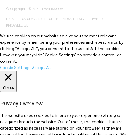
© Copyright - © 2565 THAIFRX.COM
HOME
ANALYSIS BY THAIFRX
NEWSTODAY
CRYPTO
KNOWLEDGE
We use cookies on our website to give you the most relevant
experience by remembering your preferences and repeat visits. By
clicking “Accept All”, you consent to the use of ALL the cookies.
However, you may visit "Cookie Settings" to provide a controlled
consent.
Cookie Settings
Accept All
Close
Privacy Overview
This website uses cookies to improve your experience while you
navigate through the website. Out of these, the cookies that are
categorized as necessary are stored on your browser as they are
essential for the working of basic functionalities of the website. We