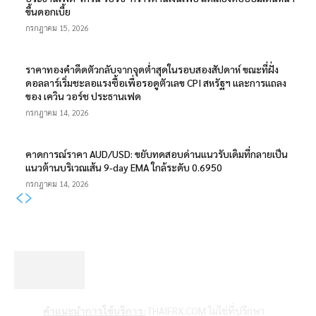
ขึ้นดอกเบี้ย
กรกฎาคม 15, 2026
ราคาทองคำดีดตัวกลับจากจุดต่ำสุดในรอบสองสัปดาห์ ขณะที่ฝั่ง
ดอลลาร์เริ่มชะลอแรงซื้อเพื่อรอดูตัวเลข CPI สหรัฐฯ และการแถลง
ของ เควิน วอร์ช ประธานเฟด
กรกฎาคม 14, 2026
คาดการณ์ราคา AUD/USD: ขยับทดสอบด่านแนวรับเดิมที่กลายเป็น
แนวต้านบริเวณเส้น 9-day EMA ใกล้ระดับ 0.6950
กรกฎาคม 14, 2026
คำแนะนำการใช้บริการ:
THAIFRX.COM ไม่ใช่ที่ปรึกษา