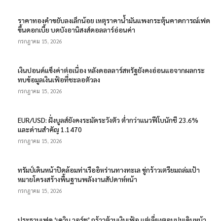
ราคาทองคำขยับลงเล็กน้อย เหตุราคาน้ำมันแพงกระตุ้นคาดการณ์เฟด
ขึ้นดอกเบี้ย บดบังอานิสงส์ดอลลาร์อ่อนค่า
กรกฎาคม 15, 2026
เงินปอนด์แข็งค่าต่อเนื่อง หลังดอลลาร์สหรัฐยังคงอ่อนแอจากผลกระ
ทบข้อมูลเงินเฟ้อที่ชะลอตัวลง
กรกฎาคม 15, 2026
EUR/USD: ฝั่งบูลส์ยังคงระมัดระวังตัว ต่ำกว่าแนวฟีโบนักชี 23.6%
และด่านสำคัญ 1.1470
กรกฎาคม 15, 2026
ทรัมป์เดินหน้าปิดล้อมท่าเรืออิหร่านทางทะเล ขู่กร้าวเตรียมถล่มเป้า
หมายโครงสร้างพื้นฐานพลังงานสัปดาห์หน้า
กรกฎาคม 15, 2026
ประธานเฟด ‘เควิน วอร์ช’ กร้าวต้านเงินเฟ้อ แต่เลี่ยงตอบปมเดินหน้า