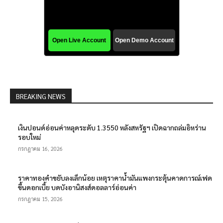
BREAKING NEWS
เงินปอนด์อ่อนค่าหลุดระดับ 1.3550 หลังสหรัฐฯ เปิดฉากถล่มอิหร่าน
รอบใหม่
กรกฎาคม 16, 2026
ราคาทองคำขยับลงเล็กน้อย เหตุราคาน้ำมันแพงกระตุ้นคาดการณ์เฟด
ขึ้นดอกเบี้ย บดบังอานิสงส์ดอลลาร์อ่อนค่า
กรกฎาคม 15, 2026