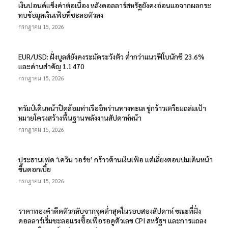
เงินปอนด์แข็งค่าต่อเนื่อง หลังดอลลาร์สหรัฐยังคงอ่อนแอจากผลกระ
ทบข้อมูลเงินเฟ้อที่ชะลอตัวลง
กรกฎาคม 15, 2026
EUR/USD: ฝั่งบูลส์ยังคงระมัดระวังตัว ต่ำกว่าแนวฟีโบนักชี 23.6%
และด่านสำคัญ 1.1470
กรกฎาคม 15, 2026
ทรัมป์เดินหน้าปิดล้อมท่าเรืออิหร่านทางทะเล ขู่กร้าวเตรียมถล่มเป้า
หมายโครงสร้างพื้นฐานพลังงานสัปดาห์หน้า
กรกฎาคม 15, 2026
ประธานเฟด ‘เควิน วอร์ช’ กร้าวต้านเงินเฟ้อ แต่เลี่ยงตอบปมเดินหน้า
ขึ้นดอกเบี้ย
กรกฎาคม 15, 2026
ราคาทองคำดีดตัวกลับจากจุดต่ำสุดในรอบสองสัปดาห์ ขณะที่ฝั่ง
ดอลลาร์เริ่มชะลอแรงซื้อเพื่อรอดูตัวเลข CPI สหรัฐฯ และการแถลง