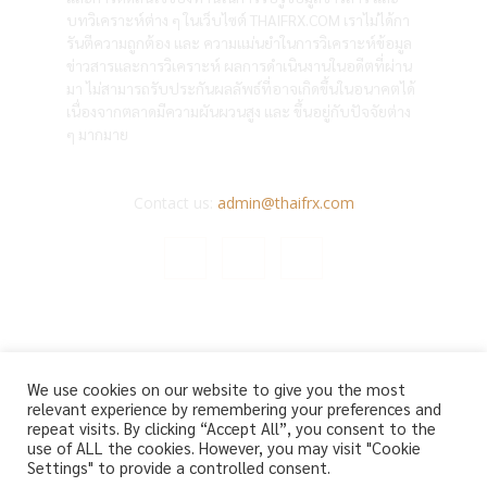
บทวิเคราะห์ต่าง ๆ ในเว็บไซต์ THAIFRX.COM เราไม่ได้กา
รันตีความถูกต้อง และ ความแม่นยำในการวิเคราะห์ข้อมูล
ข่าวสารและการวิเคราะห์ ผลการดำเนินงานในอดีตที่ผ่าน
มา ไม่สามารถรับประกันผลลัพธ์ที่อาจเกิดขึ้นในอนาคตได้
เนื่องจากตลาดมีความผันผวนสูง และ ขึ้นอยู่กับปัจจัยต่าง
ๆ มากมาย
Contact us:
admin@thaifrx.com
© Copyright - © 2565 THAIFRX.COM
We use cookies on our website to give you the most
HOME
ANALYSIS BY THAIFRX
NEWSTODAY
CRYPTO
relevant experience by remembering your preferences and
KNOWLEDGE
repeat visits. By clicking “Accept All”, you consent to the
use of ALL the cookies. However, you may visit "Cookie
Settings" to provide a controlled consent.