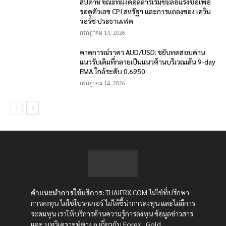
สัปดาห์ ขณะที่ฝั่งดอลลาร์เริ่มชะลอแรงซื้อเพื่อ
รอดูตัวเลข CPI สหรัฐฯ และการแถลงของ เควิน
วอร์ช ประธานเฟด
กรกฎาคม 14, 2026
คาดการณ์ราคา AUD/USD: ขยับทดสอบด่าน
แนวรับเดิมที่กลายเป็นแนวต้านบริเวณเส้น 9-day
EMA ใกล้ระดับ 0.6950
กรกฎาคม 14, 2026
คำแนะนำการใช้บริการ:
THAIFRX.COM ไม่ใช่ที่ปรึกษา
การลงทุน ไม่ใช่โบรกเกอร์ ไม่ได้ชี้นำการลงทุน และไม่มีการ
ระดมทุน เราให้บริการด้านความรู้การลงทุน ข้อมูลข่าวสาร
และ บทวิเคราะห์ต่าง ๆ เกี่ยวกับ Forex , Gold