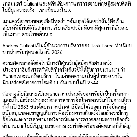
เทศมนตรี Giuliani และหลีกเลี่ยงการแพร่กระจายทฤษฎีสมคบคิดที่
ไม่มีมูลความจริง” เขาเขียนลงใน X
แอนดรูว์ลูกชายของจูเลียนีพูดว่า “ฉันบอกได้เลยว่าฉันรู้สึกเป็น
เกียรติที่มีพ่อที่ฉันสามารถเรียกเสียงสะอื้นที่ยากที่สุดเท่าที่ฉันเคย
เห็นมา!” ตามโพสต์บน X
Andrew Giuliani เป็นผู้อำนวยการบริหารของ Task Force ทำเนียบ
ขาวสำหรับฟุตบอลโลกปี 2026
ความผิดพลาดดังต่อไปนี้บางปีสำหรับผู้สมัครชิงตำแหน่ง
ประธานาธิบดีพรรครีพับลิกันครั้งเดียวซึ่งได้รับการขนานนามว่า
“นายกเทศมนตรีอเมริกา” ในแง่ของความเป็นผู้นำของเขาใน
นิวยอร์กหลังจากการโจมตี 11 กันยายนในปี 2544
ต่อมาจูเลียนีกลายเป็นทนายความส่วนตัวของทรัมป์เป็นครั้งคราว
และเป็นนักร้องนำของข้อกล่าวหาการฉ้อโกงของทรัมป์ในการเลือก
ตั้งในปี 2563 ชนะโดยพรรคประชาธิปัตย์โจไบเดน ทรัมป์และผู้
สนับสนุนของเขาสูญเสียการฟ้องร้องหลายสิบครั้งโดยอ้างว่ามีการ
ฉ้อโกงและการเล่าขานบทวิจารณ์และการตรวจสอบผลการเลือกตั้ง
จำนวนมากไม่มีสัญญาณของการกระทำผิดหรือข้อผิดพลาดที่สำคัญ