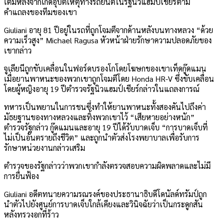
เติมหลังจากเกิดอุบัติเหตุทางรถยนต์ในรัฐนิวแฮมป์เชียร์ตาม
คำแถลงของทีมของเขา
Giuliani อายุ 81 ปีอยู่ในรถที่ถูกโจมตีจากด้านหลังบนทางหลวง “ด้วย
ความเร็วสูง” Michael Ragusa หัวหน้าฝ่ายรักษาความปลอดภัยของ
เขากล่าว
จูเลียนีถูกขับเคลื่อนในฟอร์ดบรองโกโดยโฆษกของเขาเท็ดกู๊ดแมน
เมื่อยานพาหนะของพวกเขาถูกโจมตีโดย Honda HR-V ซึ่งขับเคลื่อน
โดยผู้หญิงอายุ 19 ปีตำรวจรัฐนิวแฮมป์เชียร์กล่าวในแถลงการณ์
ทหารเป็นพยานในการชนซึ่งทำให้ยานพาหนะทั้งสองคันไปถึงค่า
มัธยฐานของทางหลวงและทิ้งพวกเขาไว้ “เสียหายอย่างหนัก”
ตำรวจรัฐกล่าว กู๊ดแมนและอายุ 19 ปีได้รับบาดเจ็บ “การบาดเจ็บที่
ไม่เป็นอันตรายถึงชีวิต” และถูกนำตัวส่งโรงพยาบาลเพื่อรับการ
รักษาหน่วยงานกล่าวเสริม
ตำรวจของรัฐกล่าวว่าพวกเขากำลังตรวจสอบความผิดพลาดและไม่มี
การยื่นฟ้อง
Giuliani อดีตทนายความรณรงค์ของประธานาธิบดีโดนัลด์ทรัมป์ถูก
นำตัวไปยังศูนย์การบาดเจ็บใกล้เคียงและวินิจฉัยว่าเป็นกระดูกสัน
หลังทรวงอกที่ร้าว