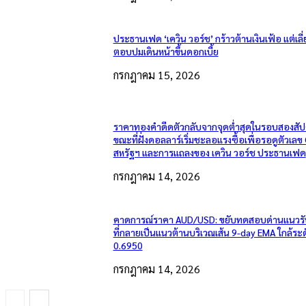
ประธานเฟด ‘เควิน วอร์ช’ กร้าวต้านเงินเฟ้อ แต่เลี่
ตอบปมเดินหน้าขึ้นดอกเบี้ย
กรกฎาคม 15, 2026
ราคาทองคำดีดตัวกลับจากจุดต่ำสุดในรอบสองสัป
ขณะที่ฝั่งดอลลาร์เริ่มชะลอแรงซื้อเพื่อรอดูตัวเลข
สหรัฐฯ และการแถลงของ เควิน วอร์ช ประธานเฟด
กรกฎาคม 14, 2026
คาดการณ์ราคา AUD/USD: ขยับทดสอบด่านแนวรั
ที่กลายเป็นแนวต้านบริเวณเส้น 9-day EMA ใกล้ระ
0.6950
กรกฎาคม 14, 2026