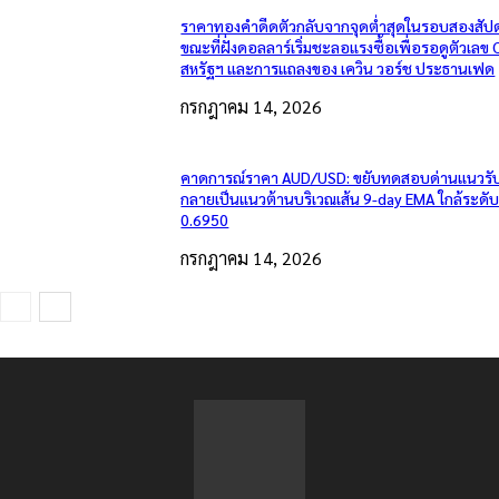
ราคาทองคำดีดตัวกลับจากจุดต่ำสุดในรอบสองสัปด
ขณะที่ฝั่งดอลลาร์เริ่มชะลอแรงซื้อเพื่อรอดูตัวเลข 
สหรัฐฯ และการแถลงของ เควิน วอร์ช ประธานเฟด
กรกฎาคม 14, 2026
คาดการณ์ราคา AUD/USD: ขยับทดสอบด่านแนวรับเ
กลายเป็นแนวต้านบริเวณเส้น 9-day EMA ใกล้ระดั
0.6950
กรกฎาคม 14, 2026