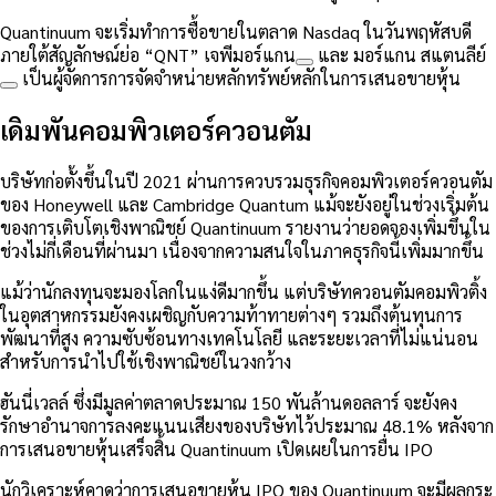
Quantinuum จะเริ่มทำการซื้อขายในตลาด Nasdaq ในวันพฤหัสบดี
ภายใต้สัญลักษณ์ย่อ “QNT”
เจพีมอร์แกน
และ
มอร์แกน สแตนลีย์
เป็นผู้จัดการการจัดจำหน่ายหลักทรัพย์หลักในการเสนอขายหุ้น
เดิมพันคอมพิวเตอร์ควอนตัม
บริษัทก่อตั้งขึ้นในปี 2021 ผ่านการควบรวมธุรกิจคอมพิวเตอร์ควอนตัม
ของ Honeywell และ Cambridge Quantum แม้จะยังอยู่ในช่วงเริ่มต้น
ของการเติบโตเชิงพาณิชย์ Quantinuum รายงานว่ายอดจองเพิ่มขึ้นใน
ช่วงไม่กี่เดือนที่ผ่านมา เนื่องจากความสนใจในภาคธุรกิจนี้เพิ่มมากขึ้น
แม้ว่านักลงทุนจะมองโลกในแง่ดีมากขึ้น แต่บริษัทควอนตัมคอมพิวติ้ง
ในอุตสาหกรรมยังคงเผชิญกับความท้าทายต่างๆ รวมถึงต้นทุนการ
พัฒนาที่สูง ความซับซ้อนทางเทคโนโลยี และระยะเวลาที่ไม่แน่นอน
สำหรับการนำไปใช้เชิงพาณิชย์ในวงกว้าง
ฮันนี่เวลล์ ซึ่งมีมูลค่าตลาดประมาณ 150 พันล้านดอลลาร์ จะยังคง
รักษาอำนาจการลงคะแนนเสียงของบริษัทไว้ประมาณ 48.1% หลังจาก
การเสนอขายหุ้นเสร็จสิ้น Quantinuum เปิดเผยในการยื่น IPO
นักวิเคราะห์คาดว่าการเสนอขายหุ้น IPO ของ Quantinuum จะมีผลกระ